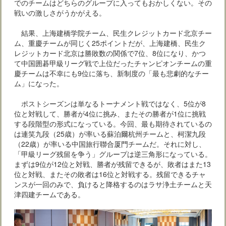
でのチームはどちらのグループに入ってもおかしくない。その
戦いの激しさがうかがえる。
結果、上海建橋学院チーム、民生クレジットカード北京チー
ム、重慶チームが同じく25ポイントだが、上海建橋、民生ク
レジットカード北京は勝敗数の関係で7位、8位になり、かつ
て中国囲碁甲級リーグ戦で上位だったチャンピオンチームの重
慶チームは不幸にも9位に落ち、新制度の「最も悲劇的なチー
ム」になった。
ポストシーズンは単なるトーナメント戦ではなく、5位が8
位と対戦して、勝者が4位に挑み、またその勝者が1位に挑戦
する段階型の形式になっている。今回、最も期待されているの
は連笑九段（25歳）が率いる蘇泊爾杭州チームと、柯潔九段
（22歳）が率いる中国旅行聯合厦門チームだ。それに対し、
「甲級リーグ残留を争う」グループは逆三角形になっている。
まずは9位が12位と対戦、勝者が残留できるが、敗者はまた13
位と対戦、またその敗者は16位と対戦する。残留できるチャ
ンスが一回のみで、負けると降格するのはラサ浄土チームと天
津四建チームである。