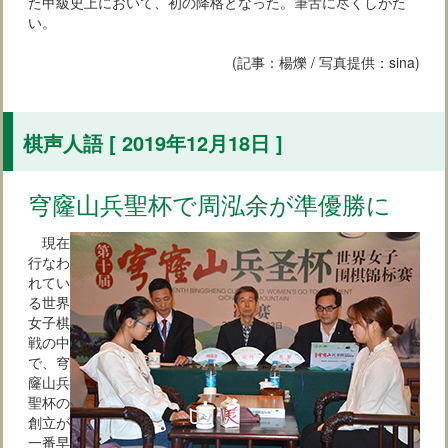
た甲級史上において、初の降格となった。筆舌に尽くしがた
い。
(記事：楊爍 / 写真提供：sina)
棋声人語 [ 2019年12月18日 ]
穹窿山兵聖杯で周泓余が準優勝に
現在
行なわ
れてい
る世界
女子棋
戦の中
で、穹
窿山兵
聖杯の
創立が
一番早