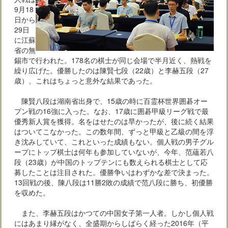
9月18
日から
29日
に江蘇
省の無
錫市で行われた。178名の棋士が同じ会場で半月近く、熱戦を
繰り広げた。優勝したのは陳賢七段（22歳）と李赫五段（27
歳）、これはちょっと意外な結果であった。
陳賢八段は湖南省出身で、15歳の時に百霊杯世界囲碁オー
プン戦の16強に入った。なお、17歳に囲碁甲級リーグ戦で最
優秀新人賞を獲得。名をはせたのは早かったが、後に続く結果
はついてこなかった。この数年間、ずっと甲級と乙級の間を浮
き沈みしていて、これといった成績もない。個人戦の男子グル
ープにトップ棋士は何年も参加していないが、今年、范蘊若八
段（23歳）が中国のトップテンにも数えられる棋士として応
募したことは注目された。優勝争いはわずかな差で決まった。
13回戦の後、陳八段は11勝2敗の成績で范八段に勝ち、初優勝
を収めた。
また、李赫五段はかつての中国女子第一人者。しかし個人戦
にはあまり縁がなく、全盛期からしばらく経った2016年（平