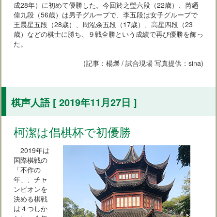
成28年）に初めて優勝した。今回於之瑩六段（22歳）、芮廼
偉九段（56歳）は男子グループで、李五段は女子グループで
王晨星五段（28歳）、周泓余五段（17歳）、高星四段（23
歳）などの棋士に勝ち、９戦全勝という成績で再び優勝を飾っ
た。
(記事：楊爍 / 試合現場 写真提供：sina)
棋声人語 [ 2019年11月27日 ]
柯潔は倡棋杯で初優勝
2019年は
国際棋戦の
「不作の
年」、チャ
ンピオンを
決める棋戦
は４つしか