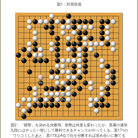
図1：対局現場
図2：「棋聖」を決める決勝局。形勢は何度も変わったが、黒番の連笑
九段にはやっと一挙にして勝利できるチャンスがやってくる。黒171の
ワリコミしたあと、黒173はA位で白を分断すれば攻め合いに勝てる