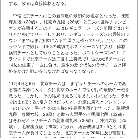
する。敗者は直接降格となる。
中信北京チームはこの新制度の最初の敗退者となった。陳耀
燁九段（29歳）、柁嘉熹九段（28歳）と二人の世界チャンピ
オンが在籍するこのチームはレギュラーシーズン前期ではひと
りとびぬけてリードしており、レギュラーシーズンの最後のラ
ウンドまではまだ6位に入る希望さえ残っていた。だが、この
ラウンドで敗れ、10位の成績でポストシーズンに入り、降格
候補チームとして戦うこととなった。ポストシーズンの1、2
ラウンドで北京チームは二度も主将戦で11位の天津チームと
14位の山東チームに負け、最少の差で15位のラサチームと降
格をかけた戦いをしなければならなくなった。
11月4日と6日、北京チームは、まずラサチームのホームであ
る雪の高原に入り、次に北京のホームで命がけの最後の一戦を
戦った。しかし、その結果は見るに耐えないものだった。ラサ
ではまだ2：2の引き分けだったが、北京に戻るとプレッシャ
ーのせいか、勝ったのは主将の柁嘉熹九段だけだった。陳耀燁
九段、蔡競六段（26歳）と助っ人選手の金明訓七段（22歳）
はそれぞれラサチームの姜東潤九段（30歳）、陳浩六段（25
歳）、毛睿龍五段（29歳）に敗れ、総合成績は3：5となり北
京チームが負けてしまった。北京チームが20年に及び奮闘し