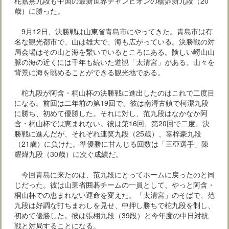
柁嘉熹九段も中国の最新世界チャンピオンの楊鼎新九段（20
歳）に勝った。
9月12日、決勝戦は山東省青島市にやってきた。青島市は有
名な観光都市で、山は雄大で、海も広がっている。決勝戦の対
局会場はその山と海を繋いでいるところにある。険しい嶗山山
脈の海の近くには千年も続いた道観「太清宮」がある。山々を
背景に海を眺めることができる観光地である。
柁九段が阿含・桐山杯の決勝戦に進出したのはこれで二度目
になる。前回は二年前の第19回で、彼は南浔古鎮で柯潔九段
に勝ち、初めて優勝した。それに対し、范九段はなかなか阿
含・桐山杯では恵まれない。彼は第16回、第20回で二度、決
勝戦に進んだが、それぞれ連笑九段（25歳）、辜梓豪九段
（21歳）に負けた。準優勝に甘んじる回数は「三亞選手」陳
耀燁九段（30歳）に次ぐ成績だ。
今回青島に来たのは、范九段にとってホームに戻ったのと同
じだった。彼は山東省囲碁チームの一員として、やっと阿含・
桐山杯での恵まれない運命を変えた。「太清宮」のそばで、范
九段は好調な打ちまわしを見せ、中押し勝ちで柁九段を制し、
初めて優勝した。彼は張栩九段（39段）と今年度の中日対抗
戦と対局することになる。