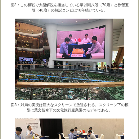
図2：この棋戦で大盤解説を担当している華以剛八段（70歳）と徐瑩五
段（46歳）の解説コンビは16年続いている。
図3：対局の実況は巨大なスクリーンで放送される。スクリーン下の模
型は葉文智傘下の文化旅行産業園のモデルである。