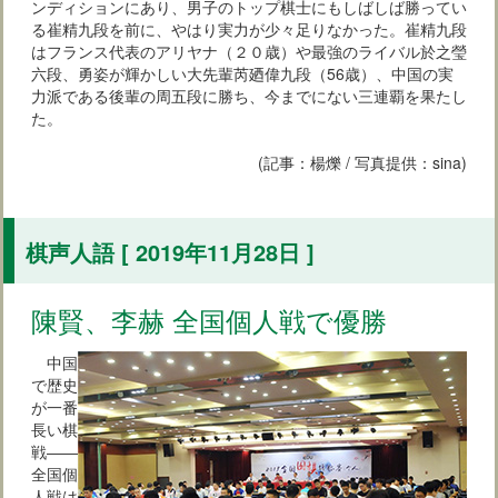
ンディションにあり、男子のトップ棋士にもしばしば勝ってい
る崔精九段を前に、やはり実力が少々足りなかった。崔精九段
はフランス代表のアリヤナ（２０歳）や最強のライバル於之瑩
六段、勇姿が輝かしい大先輩芮廼偉九段（56歳）、中国の実
力派である後輩の周五段に勝ち、今までにない三連覇を果たし
た。
(記事：楊爍 / 写真提供：sina)
棋声人語 [ 2019年11月28日 ]
陳賢、李赫 全国個人戦で優勝
中国
で歴史
が一番
長い棋
戦――
全国個
人戦は