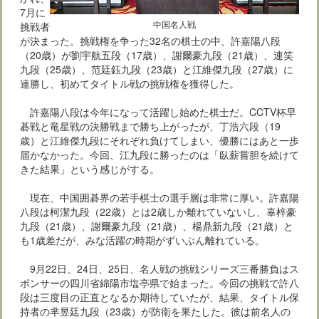
7月に
中国名人戦
挑戦者
が決まった。挑戦権を争った32名の棋士の中、許嘉陽八段
（20歳）が劉宇航五段（17歳）、謝爾豪九段（21歳）、連笑
九段（25歳）、范廷鈺九段（23歳）と江維傑九段（27歳）に
連勝し、初めてタイトル戦の挑戦権を獲得した。
許嘉陽八段は今年になって活躍し始めた棋士だ。CCTV杯早
碁戦と竜星戦の決勝戦まで勝ち上がったが、丁浩六段（19
歳）と江維傑九段にそれぞれ負けてしまい、優勝にはあと一歩
届かなかった。今回、江九段に勝ったのは「臥薪嘗胆を続けて
きた結果」という感じがする。
現在、中国囲碁界の若手棋士の選手層は非常に厚い。許嘉陽
八段は柯潔九段（22歳）とは2歳しか離れていないし、辜梓豪
九段（21歳）、謝爾豪九段（21歳）、楊鼎新九段（21歳）と
も1歳差だが、みな活躍の時期がずいぶん離れている。
9月22日、24日、25日、名人戦の挑戦シリーズ三番勝負はス
ポンサーの四川省綿陽市塩亭県で始まった。今回の挑戦で許八
段は三度目の正直となるか期待していたが、結果、タイトル保
持者の芈昱廷九段（23歳）が防衛を果たした。彼は前名人の