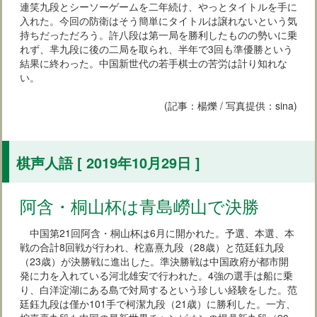
連笑九段とシーソーゲームを二年続け、やっとタイトルを手に
入れた。今回の防衛はそう簡単にタイトルは譲れないという気
持ちだっただろう。許八段は第一局を勝利したものの勢いに乗
れず、芈九段に後の二局を取られ、半年で3回も準優勝という
結果に終わった。中国新世代の若手棋士の苦労は計り知れな
い。
(記事：楊爍 / 写真提供：sina)
棋声人語 [ 2019年10月29日 ]
阿含・桐山杯は青島嶗山で決勝
中国第21回阿含・桐山杯は6月に開かれた。予選、本選、本
戦の合計8回戦が行われ、柁嘉熹九段（28歳）と范廷鈺九段
（23歳）が決勝戦に進出した。準決勝戦は中国政府が都市開
発に力を入れている河北雄安で行われた。4強の選手は船に乗
り、白洋淀湖にある島で対局するという珍しい経験をした。范
廷鈺九段は僅か101手で柯潔九段（21歳）に勝利した。一方、