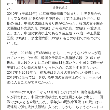
かっ
決勝戦現場
た。
2010年（平成22年）に江蘇省蘇州市で始まり、世界各地から
トップ女流棋士16名が世界優勝をかけて頂上決戦を行う。初
期の頃は、中韓の成績はあまり差がなかった。韓国の女子囲碁
の覇権は朴志恩九段（36歳）から崔精九段（23歳）へ渡され
た。また、中国の女流棋士である李赫五段（27歳）や王晨星
五段（28歳）、於之瑩六段（22歳）もこの棋戦で力をつけて
いった。
だが、2016年（平成28年）から、このようなバランスが崩
れていった。その年、韓国女子新星の呉侑珍六段（21歳）が
現れ、崔九段とともに二台巨頭体制を築いた。中国女流棋士が
突破しにくい鉄の双壁となったため、気落ちする者もいた。
2017年も2018年も、崔九段は呉六段の奮闘のもと優勝した。
2018年に至っては、6名いる中国の女流棋士のうち、一人も4
強に入ることができなかった。
2019年の10月29日から11月3日にかけて第10回穹窿山兵聖
杯が行われた。中国の女流棋士たちは逆境から抜け出し、一回
戦では6人とも全勝だった。最年少の周泓余五段（16歳）は３
局連続で勝ち抜け決勝戦に入った。しかし、ちょうどベストコ