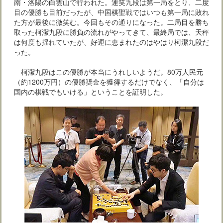
南・洛陽の白雲山で行われた。連笑九段は第一局をとり、二度
目の優勝も目前だったが、中国棋聖戦ではいつも第一局に敗れ
た方が最後に微笑む。今回もその通りになった。二局目を勝ち
取った柯潔九段に勝負の流れがやってきて、最終局では、天秤
は何度も揺れていたが、好運に恵まれたのはやはり柯潔九段だ
った。
柯潔九段はこの優勝が本当にうれしいようだ。80万人民元
（約1200万円）の優勝奨金を獲得するだけでなく、「自分は
国内の棋戦でもいける」ということを証明した。