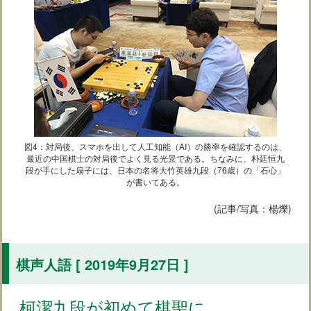
図4：対局後、スマホを出して人工知能（AI）の勝率を確認するのは、
最近の中国棋士の対局後でよく見る光景である。ちなみに、朴廷恒九
段が手にした扇子には、日本の名将大竹英雄九段（76歳）の「石心」
が書いてある。
(記事/写真：楊爍)
棋声人語 [ 2019年9月27日 ]
柯潔九段が初めて棋聖に