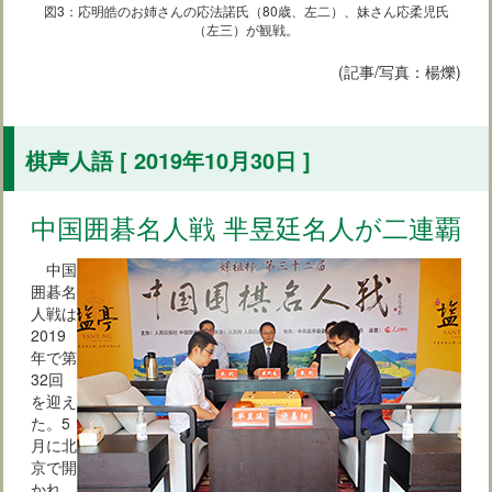
図3：応明皓のお姉さんの応法諾氏（80歳、左二）、妹さん応柔児氏
（左三）が観戦。
(記事/写真：楊爍)
棋声人語 [ 2019年10月30日 ]
中国囲碁名人戦 芈昱廷名人が二連覇
中国
囲碁名
人戦は
2019
年で第
32回
を迎え
た。5
月に北
京で開
かれ、