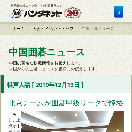
Toggle
navigat
ホーム
大会・イベントトップ
中国囲碁ニュース
中国囲碁ニュース
中国の著名な棋戦情報をお伝えします。
中国からの囲碁ニュースを皆様にお伝えします。
棋声人語 [ 2019年12月19日 ]
北京チームが囲碁甲級リーグで降格
も
し、上
海が中
国囲碁