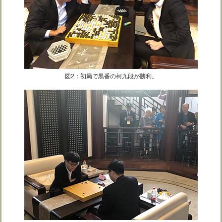
図2：初局で黒番の柯九段が勝利。