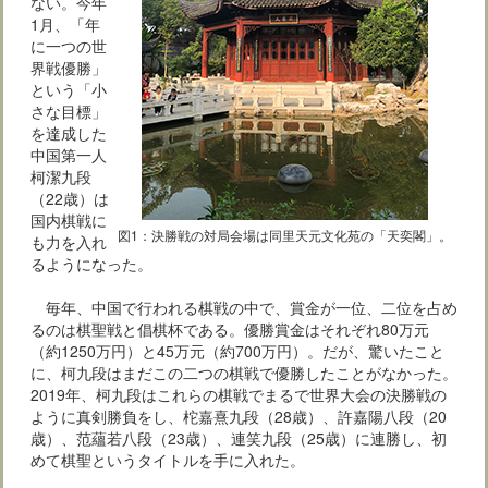
ない。今年
1月、「年
に一つの世
界戦優勝」
という「小
さな目標」
を達成した
中国第一人
柯潔九段
（22歳）は
国内棋戦に
図1：決勝戦の対局会場は同里天元文化苑の「天奕閣」。
も力を入れ
るようになった。
毎年、中国で行われる棋戦の中で、賞金が一位、二位を占め
るのは棋聖戦と倡棋杯である。優勝賞金はそれぞれ80万元
（約1250万円）と45万元（約700万円）。だが、驚いたこと
に、柯九段はまだこの二つの棋戦で優勝したことがなかった。
2019年、柯九段はこれらの棋戦でまるで世界大会の決勝戦の
ように真剣勝負をし、柁嘉熹九段（28歳）、許嘉陽八段（20
歳）、范蘊若八段（23歳）、連笑九段（25歳）に連勝し、初
めて棋聖というタイトルを手に入れた。