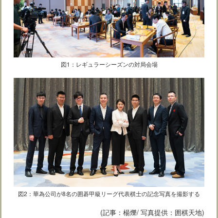
図1：レギュラーシーズンの対局会場
図2：華為公司が8名の囲碁甲級リーグ代表棋士の記念写真を撮影する
(記事：楊爍/ 写真提供：囲棋天地)