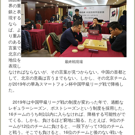
界の重
鎮と表
現する
なら
ば、よ
り重み
のある
言葉で
北京の
地位を
最終戦現場
表現し
なければならないが、その言葉が見つからない。中国の首都と
して、北京の意義は言うまでもない。しかし、その北京チーム
が2019年の華為スマートフォン杯中国甲級リーグ戦で降格し
た。
2019年は中国甲級リーグ戦の制度が変わった年で、過酷な
レギュラーシーズン、ポストシーズンという制度を採用した。
16チームのうち8位以内に入らなければ、降格する可能性がで
てくる。しかも、負けるほど窮地に陥る。たとえば、9位のチ
ームが12位のチームに負けると、一段下がって13位のチーム
と戦う。そこでも負けると、16位のチームと後のない戦いを