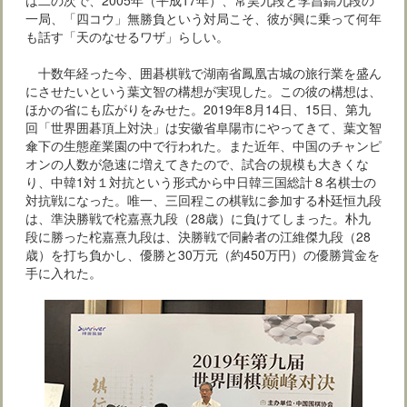
一局、「四コウ」無勝負という対局こそ、彼が興に乗って何年
も話す「天のなせるワザ」らしい。
十数年経った今、囲碁棋戦で湖南省鳳凰古城の旅行業を盛ん
にさせたいという葉文智の構想が実現した。この彼の構想は、
ほかの省にも広がりをみせた。2019年8月14日、15日、第九
回「世界囲碁頂上対決」は安徽省阜陽市にやってきて、葉文智
傘下の生態産業園の中で行われた。また近年、中国のチャンピ
オンの人数が急速に増えてきたので、試合の規模も大きくな
り、中韓1対１対抗という形式から中日韓三国総計８名棋士の
対抗戦になった。唯一、三回程この棋戦に参加する朴廷恒九段
は、準決勝戦で柁嘉熹九段（28歳）に負けてしまった。朴九
段に勝った柁嘉熹九段は、決勝戦で同齢者の江維傑九段（28
歳）を打ち負かし、優勝と30万元（約450万円）の優勝賞金を
手に入れた。