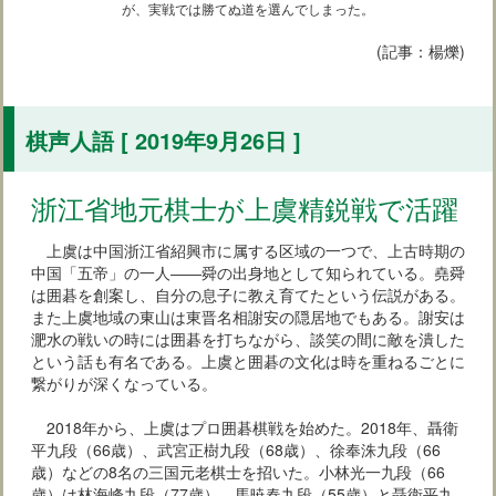
が、実戦では勝てぬ道を選んでしまった。
(記事：楊爍)
棋声人語 [ 2019年9月26日 ]
浙江省地元棋士が上虞精鋭戦で活躍
上虞は中国浙江省紹興市に属する区域の一つで、上古時期の
中国「五帝」の一人――舜の出身地として知られている。堯舜
は囲碁を創案し、自分の息子に教え育てたという伝説がある。
また上虞地域の東山は東晋名相謝安の隠居地でもある。謝安は
淝水の戦いの時には囲碁を打ちながら、談笑の間に敵を潰した
という話も有名である。上虞と囲碁の文化は時を重ねるごとに
繋がりが深くなっている。
2018年から、上虞はプロ囲碁棋戦を始めた。2018年、聶衛
平九段（66歳）、武宮正樹九段（68歳）、徐奉洙九段（66
歳）などの8名の三国元老棋士を招いた。小林光一九段（66
歳）は林海峰九段（77歳）、馬暁春九段（55歳）と聶衛平九