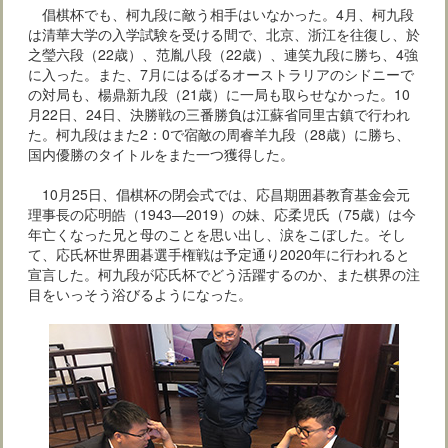
倡棋杯でも、柯九段に敵う相手はいなかった。4月、柯九段
は清華大学の入学試験を受ける間で、北京、浙江を往復し、於
之瑩六段（22歳）、范胤八段（22歳）、連笑九段に勝ち、4強
に入った。また、7月にはるばるオーストラリアのシドニーで
の対局も、楊鼎新九段（21歳）に一局も取らせなかった。10
月22日、24日、決勝戦の三番勝負は江蘇省同里古鎮で行われ
た。柯九段はまた2：0で宿敵の周睿羊九段（28歳）に勝ち、
国内優勝のタイトルをまた一つ獲得した。
10月25日、倡棋杯の閉会式では、応昌期囲碁教育基金会元
理事長の応明皓（1943―2019）の妹、応柔児氏（75歳）は今
年亡くなった兄と母のことを思い出し、涙をこぼした。そし
て、応氏杯世界囲碁選手権戦は予定通り2020年に行われると
宣言した。柯九段が応氏杯でどう活躍するのか、また棋界の注
目をいっそう浴びるようになった。