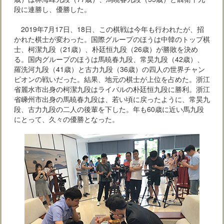
段に連勝し、優勝した。
2019年7月17日、18日、この棋戦は今年も行われたが、招
かれた棋士が変わった。国際グループのほうは中韓のトップ棋
士、柯潔九段（21歳）、朴廷恒九段（26歳）が勝敗を決め
る。国内グループのほうは馬暁春九段、常昊九段（42歳）、
羅洗河九段（41歳）と古力九段（36歳）の四人の世界チャン
ピオンの戦いだった。結果、地元の棋士が上位を占めた。浙江
省麗水市出身の柯潔九段はライバルの朴廷恒九段に勝利。浙江
省嵊州市出身の馬暁春九段は、若い頃に戻ったように、常昊九
段、古力九段の二人の後輩を下した。年も60歳に近い馬九段
にとって、久々の優勝となった。