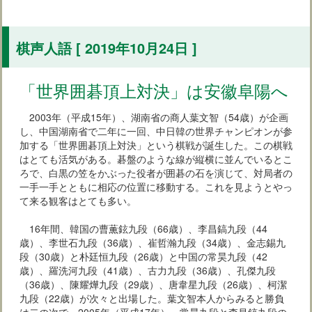
棋声人語 [ 2019年10月24日 ]
「世界囲碁頂上対決」は安徽阜陽へ
2003年（平成15年）、湖南省の商人葉文智（54歳）が企画
し、中国湖南省で二年に一回、中日韓の世界チャンピオンが参
加する「世界囲碁頂上対決」という棋戦が誕生した。この棋戦
はとても活気がある。碁盤のような線が縦横に並んでいるとこ
ろで、白黒の笠をかぶった役者が囲碁の石を演じて、対局者の
一手一手とともに相応の位置に移動する。これを見ようとやっ
て来る観客はとても多い。
16年間、韓国の曹薫鉉九段（66歳）、李昌鎬九段（44
歳）、李世石九段（36歳）、崔哲瀚九段（34歳）、金志錫九
段（30歳）と朴廷恒九段（26歳）と中国の常昊九段（42
歳）、羅洗河九段（41歳）、古力九段（36歳）、孔傑九段
（36歳）、陳耀燁九段（29歳）、唐韋星九段（26歳）、柯潔
九段（22歳）が次々と出場した。葉文智本人からみると勝負
は二の次で、2005年（平成17年）、常昊九段と李昌鎬九段の