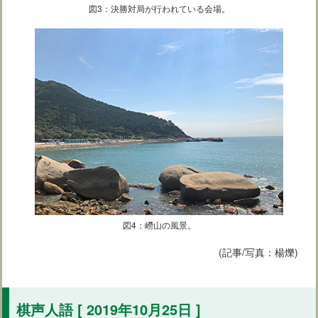
図3：決勝対局が行われている会場。
図4：嶗山の風景。
(記事/写真：楊爍)
棋声人語 [ 2019年10月25日 ]