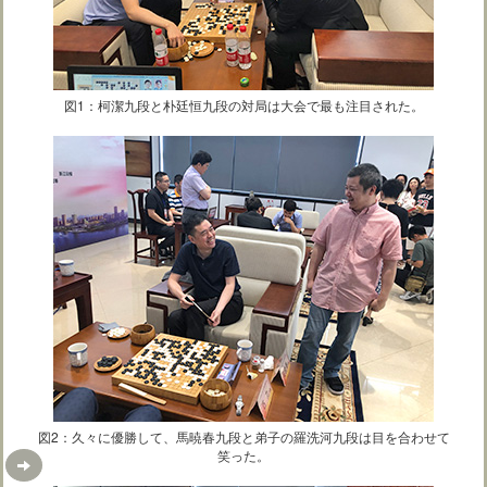
図1：柯潔九段と朴廷恒九段の対局は大会で最も注目された。
図2：久々に優勝して、馬暁春九段と弟子の羅洗河九段は目を合わせて
笑った。