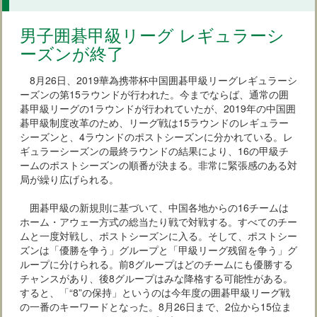
男子囲碁甲級リーグ レギュラーシ
ーズンが終了
8月26日、2019華為携帯杯中国囲碁甲級リーグレギュラーシ
ーズンの第15ラウンドが行われた。今までならば、通常の囲
碁甲級リーグの1ラウンドが行われていたが、2019年の中国囲
碁甲級制度改革のため、リーグ戦は15ラウンドのレギュラー
シーズンと、4ラウンドのポストシーズンに分かれている。レ
ギュラーシーズンの最終ラウンドの結果により、16の甲級チ
ームのポストシーズンの順番が決まる。非常に緊張感のある対
局が繰り広げられる。
囲碁甲級の新規則に基づいて、中国各地からの16チームは
ホーム・アウェー方式の総当たり戦で対戦する。すべてのチー
ムと一度対戦し、ポストシーズンに入る。そして、ポストシー
ズンは「優勝を争う」グループと「甲級リーグ残留を争う」グ
ループに分けられる。前8グループはどのチームにも優勝する
チャンスがあり、後8グループはみな降格する可能性がある。
すると、「“8”の保持」というのは今年度の囲碁甲級リーグ戦
の一番のキーワードとなった。8月26日まで、2位から15位ま