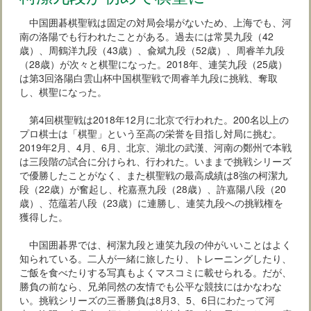
中国囲碁棋聖戦は固定の対局会場がないため、上海でも、河
南の洛陽でも行われたことがある。過去には常昊九段（42
歳）、周鶴洋九段（43歳）、兪斌九段（52歳）、周睿羊九段
（28歳）が次々と棋聖になった。2018年、連笑九段（25歳）
は第3回洛陽白雲山杯中国棋聖戦で周睿羊九段に挑戦、奪取
し、棋聖になった。
第4回棋聖戦は2018年12月に北京で行われた。200名以上の
プロ棋士は「棋聖」という至高の栄誉を目指し対局に挑む。
2019年2月、4月、6月、北京、湖北の武漢、河南の鄭州で本戦
は三段階の試合に分けられ、行われた。いままで挑戦シリーズ
で優勝したことがなく、また棋聖戦の最高成績は8強の柯潔九
段（22歳）が奮起し、柁嘉熹九段（28歳）、許嘉陽八段（20
歳）、范蕴若八段（23歳）に連勝し、連笑九段への挑戦権を
獲得した。
中国囲碁界では、柯潔九段と連笑九段の仲がいいことはよく
知られている。二人が一緒に旅したり、トレーニングしたり、
ご飯を食べたりする写真もよくマスコミに載せられる。だが、
勝負の前なら、兄弟同然の友情でも公平な競技にはかなわな
い。挑戦シリーズの三番勝負は8月3、5、6日にわたって河