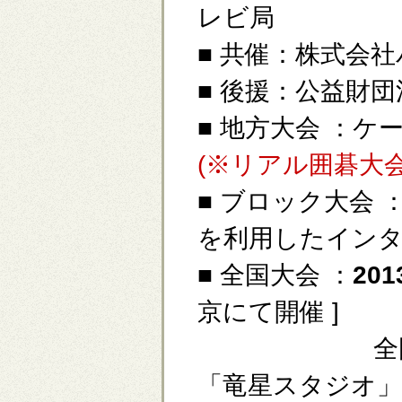
レビ局
■ 共催：株式会
■ 後援：公益財
■ 地方大会 ：
(※リアル囲碁大会
■ ブロック大会 
を利用したインタ
■ 全国大会 ：
20
京にて開催 ]
全国大会決
「竜星スタジオ」