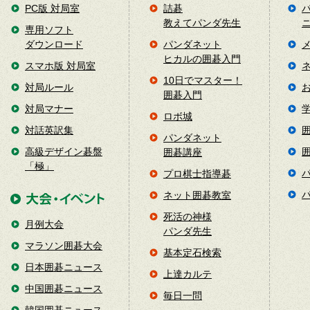
PC版 対局室
詰碁
教えてパンダ先生
専用ソフト
ダウンロード
パンダネット
ヒカルの囲碁入門
スマホ版 対局室
10日でマスター！
対局ルール
囲碁入門
対局マナー
ロボ城
対話英訳集
パンダネット
高級デザイン碁盤
囲碁講座
「極」
プロ棋士指導碁
ネット囲碁教室
死活の神様
月例大会
パンダ先生
マラソン囲碁大会
基本定石検索
日本囲碁ニュース
上達カルテ
中国囲碁ニュース
毎日一問