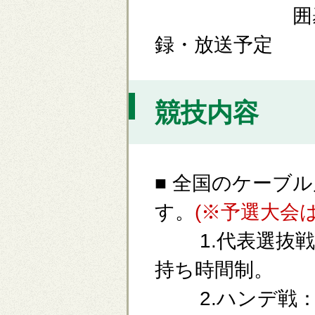
囲碁・将棋
録・放送予定
競技内容
■ 全国のケーブ
す。
(※予選大会
1.代表選抜戦
持ち時間制。
2.ハンデ戦：