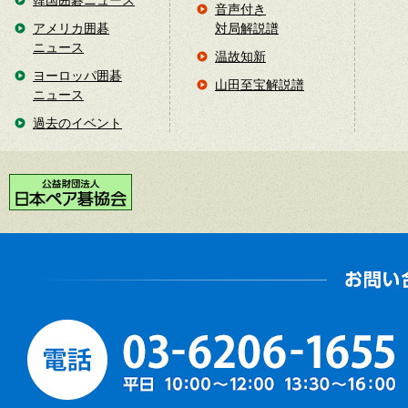
韓国囲碁ニュース
音声付き
アメリカ囲碁
対局解説譜
ニュース
温故知新
ヨーロッパ囲碁
山田至宝解説譜
ニュース
過去のイベント