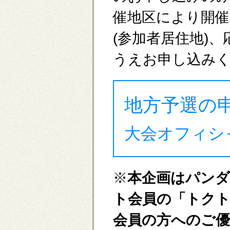
催地区により開催
(参加者居住地)
うえお申し込み
地方予選の
大会オフィシ
※
本企画はパン
ト会員の「トク
会員の方へのご優