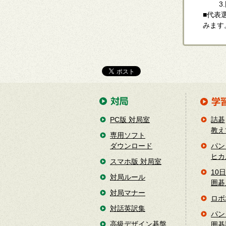
3.囲
■代表
みます
PC版 対局室
詰碁
教え
専用ソフト
ダウンロード
パン
ヒカ
スマホ版 対局室
10
対局ルール
囲碁
対局マナー
ロボ
対話英訳集
パン
高級デザイン碁盤
囲碁