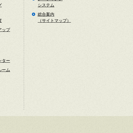
グ
システム
総合案内
度
（サイトマップ）
アップ
ンター
ルーム