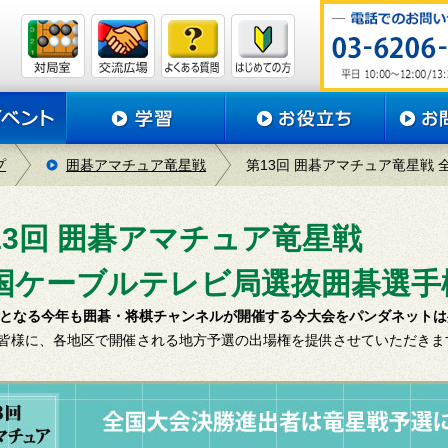
プ
囲碁アマチュア竜星戦
第13回 囲碁アマチュア竜星戦 
13回 囲碁アマチュア竜星戦
国ケーブルテレビ局選抜囲碁選手
回となる今年も囲碁・将棋チャンネルが開催する今大会をパンダネット
皆様に、各地区で開催される地方予選の出場権を提供させていただきま