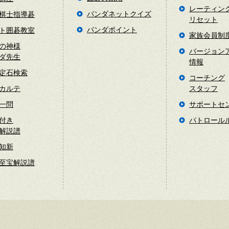
レーティン
パンダネットクイズ
棋士指導碁
リセット
パンダポイント
ト囲碁教室
家族会員制
の神様
バージョン
ダ先生
情報
定石検索
コーチング
カルテ
スタッフ
一問
サポートセ
付き
パトロール
解説譜
知新
至宝解説譜