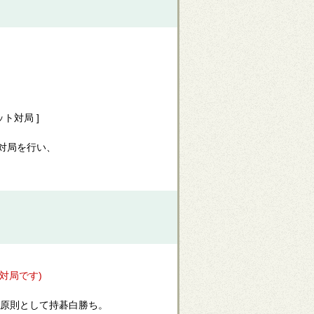
ト対局 ]
局を行い、
対局です)
原則として持碁白勝ち。