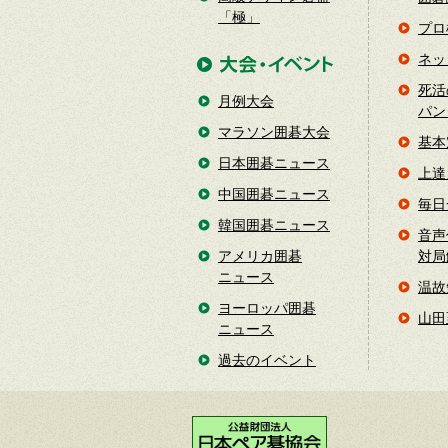
「極」
プロ
ネッ
死活
月例大会
パン
マラソン囲碁大会
基本
日本囲碁ニュース
上達
中国囲碁ニュース
毎日
韓国囲碁ニュース
音声
アメリカ囲碁
対局
ニュース
温故
ヨーロッパ囲碁
山田
ニュース
過去のイベント