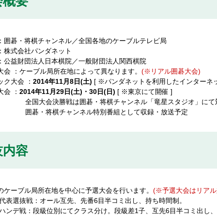
会概要
催：囲碁・将棋チャンネル／全国各地のケーブルテレビ局
催：株式会社パンダネット
援：公益財団法人日本棋院／一般財団法人関西棋院
方大会 ：ケーブル局所在地によって異なります。
(※リアル囲碁大会)
ック大会 ：
2014年11月8日(土)
[ ※パンダネットを利用したインターネッ
大会 ：
2014年11月29日(土)・30日(日)
[ ※東京にて開催 ]
大会決勝戦は囲碁・将棋チャンネル「竜星スタジオ」にて対
・将棋チャンネル特別番組として収録・放送予定
技内容
国のケーブル局所在地を中心に予選大会を行います。
(※予選大会はリアル
表選抜戦：オール互先、先番6目半コミ出し、持ち時間制。
ンデ戦：段級位別にてクラス分け。段級差1子、互先6目半コミ出し、