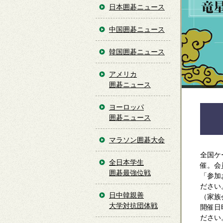
日本囲碁ニュース
中国囲碁ニュース
韓国囲碁ニュース
アメリカ
囲碁ニュース
ヨーロッパ
囲碁ニュース
マラソン囲碁大会
全国ケ
全日本学生
催。会
囲碁最強位戦
「参加
ださい
日中韓親善
（家族
大学対抗団体戦
開催日
ださい