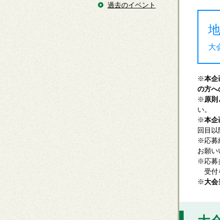
過去のイベント
大
※
本企
の方へ
※
原則
い。
※
本企
回目以
※応募
お願い
※応募
受付を
※
大会