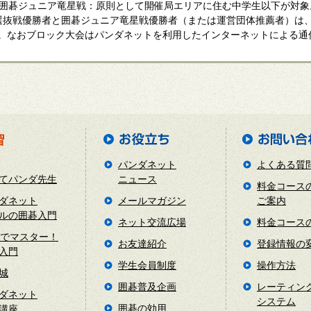
碁ジュニア竜星戦：原則として開催局エリアに住む中学生以下が対象
選抜戦優勝者と囲碁ジュニア竜星戦優勝者（または運営団体推薦者）は、1
。なおブロック大会はパンダネットを利用したインターネットによる通
パンダネット
よくある質
てパンダ先生
ニュース
料金コース
ダネット
メールマガジン
ご案内
ルの囲碁入門
ネット交流広場
料金コース
日でマスター！
お友達紹介
登録情報の
入門
学生会員制度
操作方法
城
囲碁普及企画
レーティン
ダネット
システム
囲碁の効用
講座