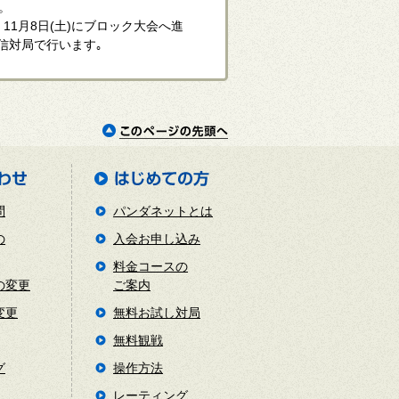
。
1月8日(土)にブロック大会へ進
信対局で行います｡
問
パンダネットとは
の
入会お申し込み
料金コースの
の変更
ご案内
変更
無料お試し対局
無料観戦
グ
操作方法
レーティング