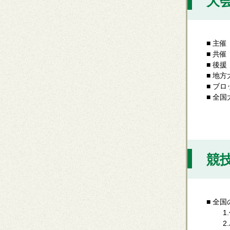
大
■ 主
■ 共
■ 後
■ 地
■ ブロ
■ 全国
全国
囲碁
競
■ 全
1.代
2.ハ