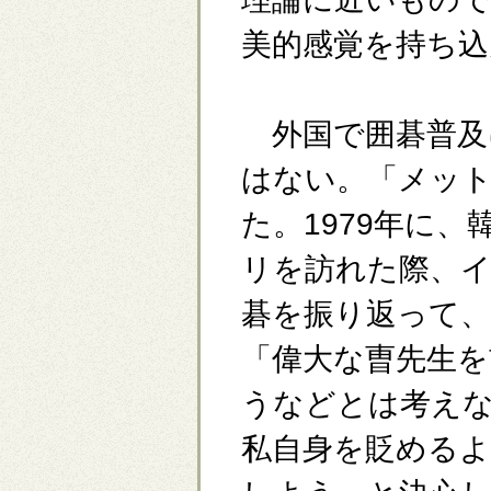
美的感覚を持ち込
外国で囲碁普及
はない。「メッ
た。1979年に
リを訪れた際、イ
碁を振り返って
「偉大な曺先生を
うなどとは考え
私自身を貶める