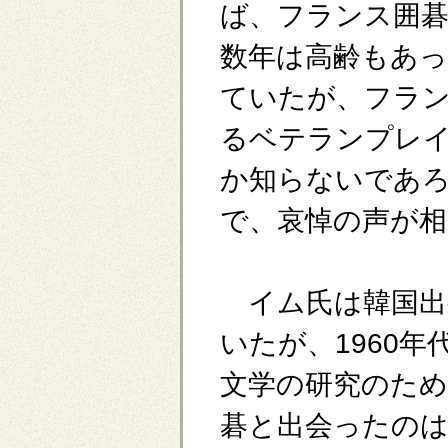
ば、フランス囲
数年は高齢もあ
ていたが、フラ
るベテランプレ
か知らないであ
で、哀悼の声が
イム氏は韓国出
いたが、1960
文学の研究のた
碁と出会ったの