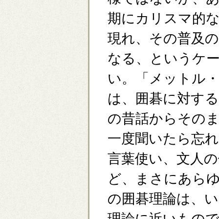
期にカリスマ的
現れ、その普及の
なる、というケ
い。「メットル
は、囲碁に対する
の昔話からその
一度聞いたら忘
言葉使い、文人の
ど、まさにあら
の囲碁理論は、い
理論に近いもの