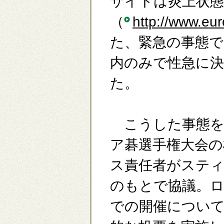
サイトは炎上状
（
http://www.eu
た、緊急の事態で
内のみで性急に
た。
こうした事態を
ア碁選手権大会
ス責任者がスティ
のもとで協議。
での開催について