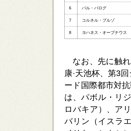
6
パル・バログ
7
コルネル・ブルゾ
8
ヨハネス・オーブナウス
なお、先に触れ
康·天池杯、第3
ード国際都市対抗
は、パボル・リ
ロバキア）、ア
バリン（イスラ