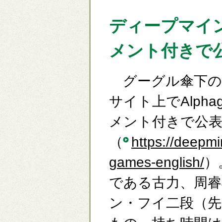
ディープマイン
メント付きで
グーグル傘下の英
サイト上でAlph
メント付きで公
（
https://deepm
games-english/
）
である古力、周睿
ン・フイ二段（先