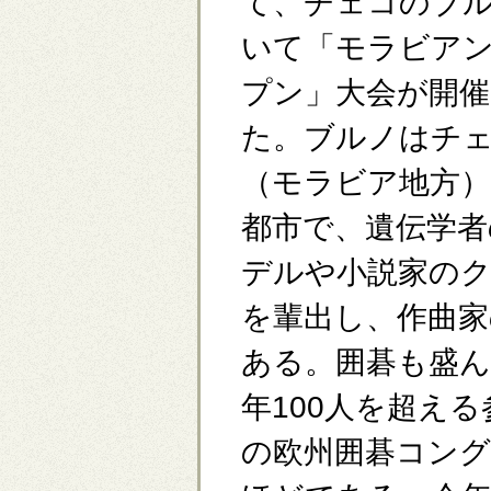
て、チェコのブ
いて「モラビア
プン」大会が開催
た。ブルノはチ
（モラビア地方）
都市で、遺伝学者
デルや小説家の
を輩出し、作曲
ある。囲碁も盛
年100人を超え
の欧州囲碁コン