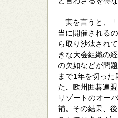
と言わざるを得
実を言うと、「
当に開催される
ら取り沙汰されて
きな大会組織の
の欠如などが問
まで1年を切った
た。欧州囲碁連盟
リゾートのオー
補。その結果、