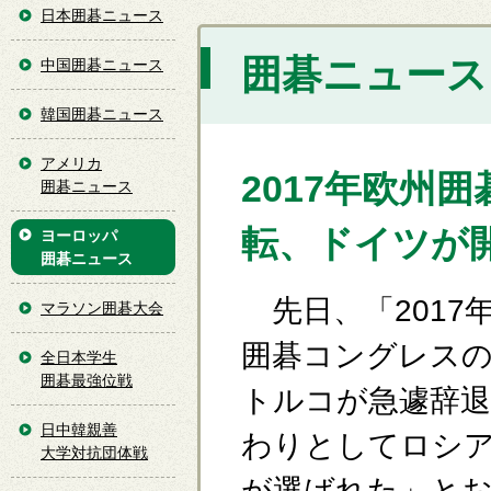
日本囲碁ニュース
囲碁ニュース [
中国囲碁ニュース
韓国囲碁ニュース
アメリカ
2017年欧州
囲碁ニュース
転、ドイツが
ヨーロッパ
囲碁ニュース
先日、「2017
マラソン囲碁大会
囲碁コングレス
全日本学生
囲碁最強位戦
トルコが急遽辞退
日中韓親善
わりとしてロシ
大学対抗団体戦
が選ばれた」と