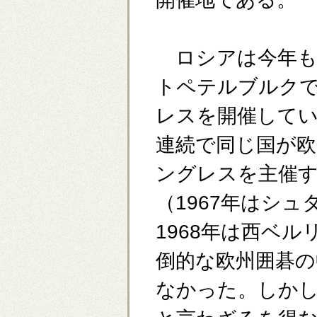
ロシアは今年も
トペテルブルク
レスを開催してい
連続で同じ国が欧
ングレスを主催する
（1967年はシ
1968年は西ベ
倒的な欧州囲碁
なかった。しか