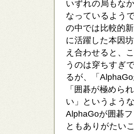
いずれの局もな
なっているよう
の中では比較的新
に活躍した本因
え合わせると、
うのは穿ちすぎ
るが、「Alpha
「囲碁が極めら
い」というよう
AlphaGoが
ともありがたい