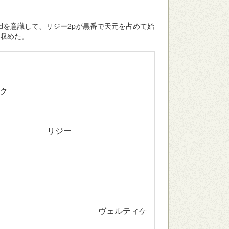
dを意識して、リジー2pが黒番で天元を占めて始
を収めた。
ク
リジー
ヴェルティケ