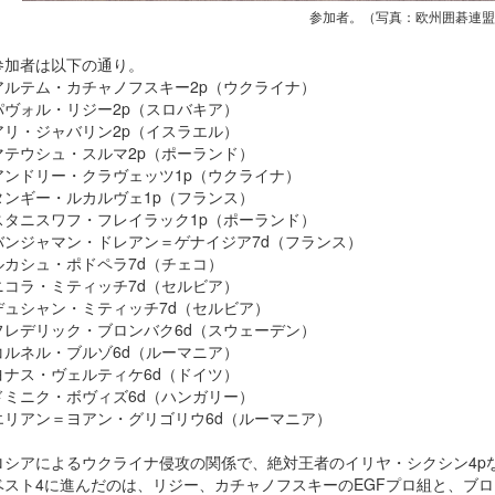
参加者。（写真：欧州囲碁連
参加者は以下の通り。
アルテム・カチャノフスキー2p（ウクライナ）
パヴォル・リジー2p（スロバキア）
アリ・ジャバリン2p（イスラエル）
マテウシュ・スルマ2p（ポーランド）
アンドリー・クラヴェッツ1p（ウクライナ）
タンギー・ルカルヴェ1p（フランス）
スタニスワフ・フレイラック1p（ポーランド）
バンジャマン・ドレアン＝ゲナイジア7d（フランス）
ルカシュ・ポドペラ7d（チェコ）
ニコラ・ミティッチ7d（セルビア）
デュシャン・ミティッチ7d（セルビア）
フレデリック・ブロンバク6d（スウェーデン）
コルネル・ブルゾ6d（ルーマニア）
ヨナス・ヴェルティケ6d（ドイツ）
ドミニク・ボヴィズ6d（ハンガリー）
エリアン＝ヨアン・グリゴリウ6d（ルーマニア）
ロシアによるウクライナ侵攻の関係で、絶対王者のイリヤ・シクシン4p
ベスト4に進んだのは、リジー、カチャノフスキーのEGFプロ組と、ブ