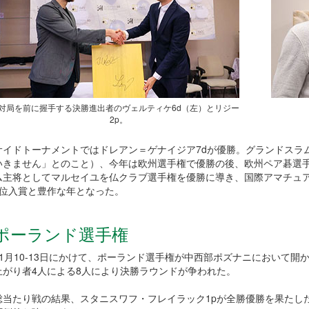
対局を前に握手する決勝進出者のヴェルティケ6d（左）とリジー
2p。
サイドトーナメントではドレアン＝ゲナイジア7dが優勝。グランドスラ
いきません」とのこと）、今年は欧州選手権で優勝の後、欧州ペア碁選手
ム主将としてマルセイユを仏クラブ選手権を優勝に導き、国際アマチュア
4位入賞と豊作な年となった。
ポーランド選手権
11月10-13日にかけて、ポーランド選手権が中西部ポズナニにおいて
上がり者4人による8人により決勝ラウンドが争われた。
総当たり戦の結果、スタニスワフ・フレイラック1pが全勝優勝を果たした