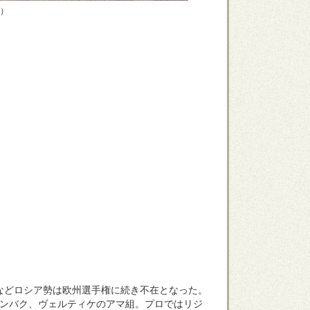
盟）
などロシア勢は欧州選手権に続き不在となった。
ロンバク、ヴェルティケのアマ組。プロではリジ