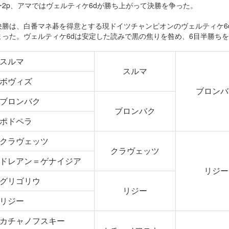
ー2p、アマではヴェルティケ6dが勝ち上がって決勝を争った。
決勝は、白番マネ碁を得意とする現ドイツチャンピオンのヴェルティケ6
まった。ヴェルティケ6dは安定した読みで黒の焦りを咎め、6目半勝ち
スルマ
スルマ
ボヴィズ
ブロンバ
ブロンバク
ブロンバク
ポドペラ
クラヴェッツ
クラヴェッツ
ドレアン＝ゲナイジア
リジー
グリゴリウ
リジー
リジー
カチャノフスキー