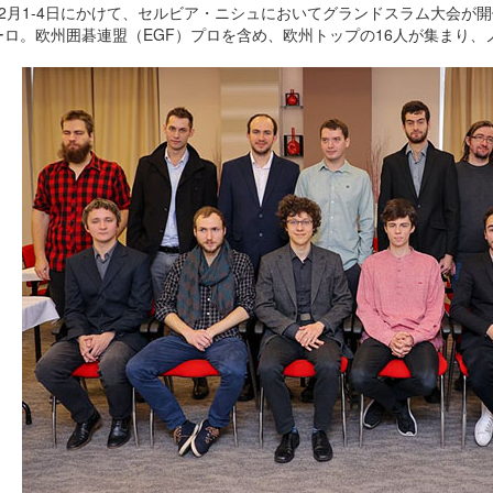
12月1-4日にかけて、セルビア・ニシュにおいてグランドスラム大会が
ーロ。欧州囲碁連盟（EGF）プロを含め、欧州トップの16人が集まり