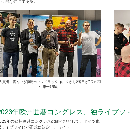
圧倒的な強さである。
入賞者。真ん中が優勝のフレイラック1p。左から2番目が2位の羽
生康一郎5d。
2023年欧州囲碁コングレス、独ライプ
2023年の欧州囲碁コングレスの開催地として、ドイツ東
部ライプツィヒが正式に決定し、サイト