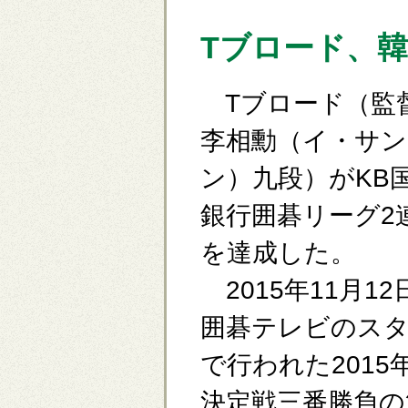
Tブロード、
Tブロード（監
李相勳（イ・サン
ン）九段）がKB
銀行囲碁リーグ2
を達成した。
2015年11月12
囲碁テレビのス
で行われた201
決定戦三番勝負の