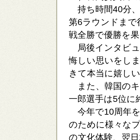
持ち時間40分、
第6ラウンドまで
戦全勝で優勝を果
局後インタビュ
悔しい思いをし
きて本当に嬉し
また、韓国のキ
一郎選手は5位に
今年で10周年を
のために様々なプ
の文化体験、翌日