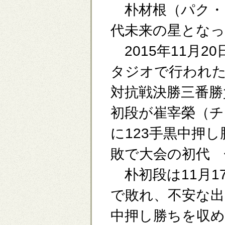
朴材根（パク・
代未来の星となっ
2015年11月2
タジオで行われた
対抗戦決勝三番勝
初段が崔宰榮（チ
に123手黒中押し
敗で大会の初代 
朴初段は11月1
で敗れ、不安な出
中押し勝ちを収め