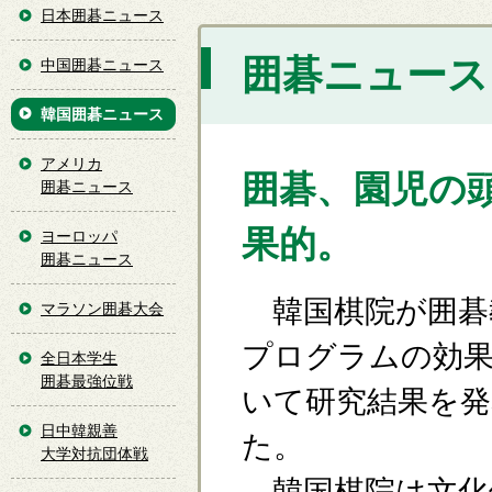
日本囲碁ニュース
囲碁ニュース [
中国囲碁ニュース
韓国囲碁ニュース
アメリカ
囲碁、園児の
囲碁ニュース
果的。
ヨーロッパ
囲碁ニュース
韓国棋院が囲碁
マラソン囲碁大会
プログラムの効
全日本学生
囲碁最強位戦
いて研究結果を発
日中韓親善
た。
大学対抗団体戦
韓国棋院は文化