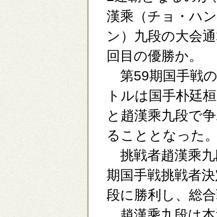
漢乘（チョ・ハ
ン）九段の大会通
回目の優勝か。
第59期国手戦
トルは国手朴廷桓
と趙漢乘九段で争
ることとなった
挑戦者趙漢乘九段は
期国手戦挑戦者決
段に勝利し、総合
趙漢乘九段は本