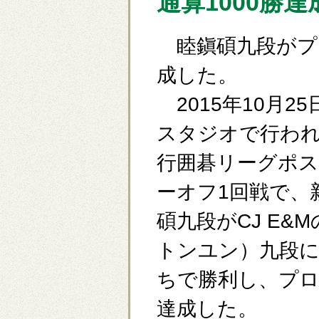
通算1000勝達
睦鎭碩九段がプロ
成した。
2015年10月2
スタジオで行われた
行囲碁リーグポ
ーオフ1回戦で、
碩九段がCJ E&
トンユン）九段に
ちで勝利し、プロ
達成した。