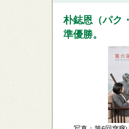
朴鋕恩（パク
準優勝。
写真：第6回穹窿