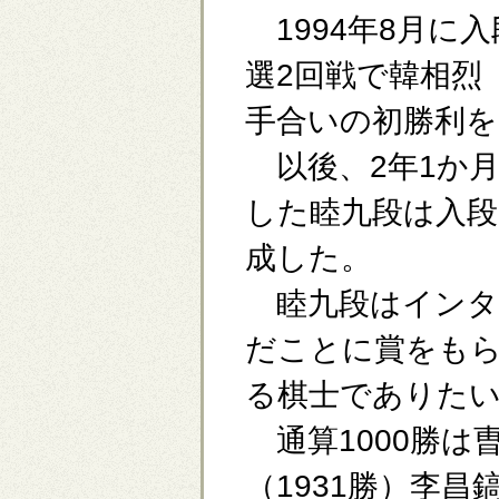
1994年8月に
選2回戦で韓相烈
手合いの初勝利を
以後、2年1か月で
した睦九段は入段2
成した。
睦九段はインタ
だことに賞をも
る棋士でありた
通算1000勝は
（1931勝）李昌