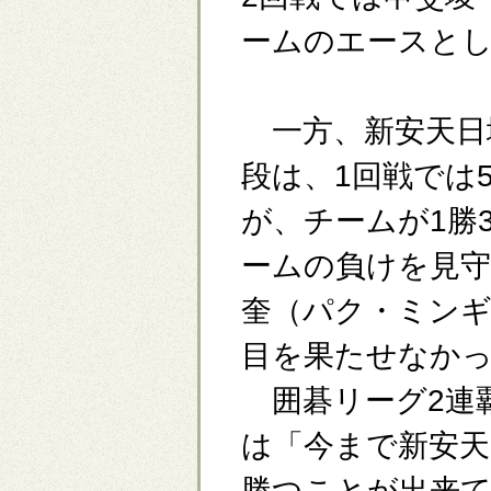
ームのエースと
一方、新安天日
段は、1回戦では
が、チームが1勝
ームの負けを見守
奎（パク・ミン
目を果たせなか
囲碁リーグ2連
は「今まで新安天
勝つことが出来