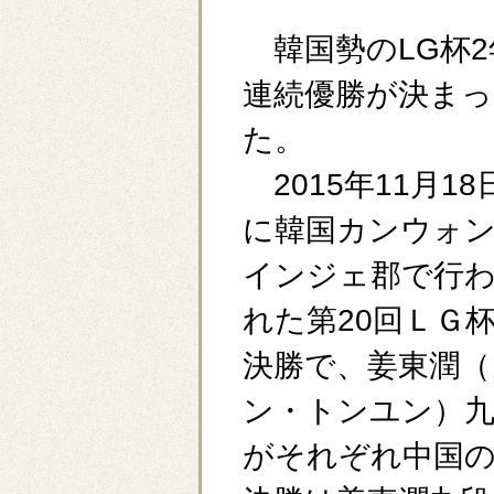
韓国勢のLG杯2
連続優勝が決まっ
た。
2015年11月18
に韓国カンウォ
インジェ郡で行
れた第20回ＬＧ
決勝で、姜東潤（
ン・トンユン）九
がそれぞれ中国