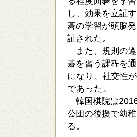
る程度囲碁を学習
し、効果を立証
碁の学習が頭脳発
証された。
また、規則の遵
碁を習う課程を
になり、社交性
であった。
韓国棋院は201
公団の後援で幼稚
る。