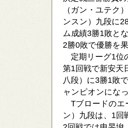
（ガン・ユテク）
ンスン）九段に2
ム成績3勝1敗と
2勝0敗で優勝を
定期リーグ1位
第1回戦で新安天
八段）に3勝1敗
ャンピオンにな
Tブロードのエ
ン）九段は、1回
2回戦では申旻埈