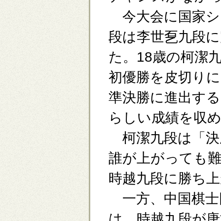
今大会に国家シ
段は李世乭九段に
た。18歳の柯潔
初優勝を皮切りに
準決勝に進出する
らしい成績を収
柯潔九段は「決
誰が上がっても
時越九段に勝ち
一方、中国棋士
は、時越九段が唐