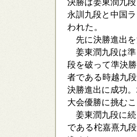
決勝は姜東潤九段
永訓九段と中国ラ
われた。
先に決勝進出を
姜東潤九段は準
段を破って準決勝
者である時越九段
決勝進出に成功。
大会優勝に挑む
姜東潤九段に続き
である柁嘉熹九段