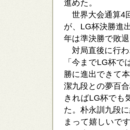
進めた。
世界大会通算4
が、LG杯決勝進
年は準決勝で敗退
対局直後に行わ
「今までLG杯で
勝に進出できて本
潔九段との夢百合
きればLG杯でも
た。朴永訓九段に
まって嬉しいで