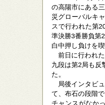
の高陽市にある三
災グローバルキ
スで行われた第2
準決勝3番勝負第
白中押し負けを喫
前日に行われた
九段は第2局も反
た。
局後インタビュ
て、布石の段階で
チャンスがなか