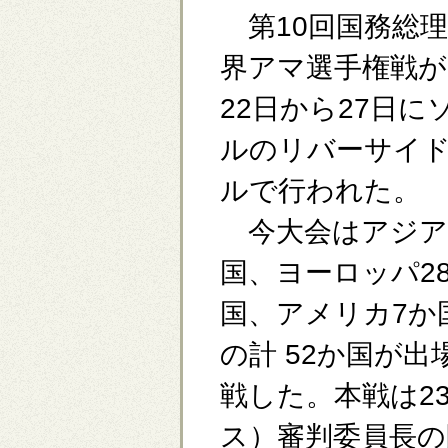
第10回国務総理
界アマ選手権戦が
22日から27日に
ルのリバーサイ
ルで行われた。
今大会はアジア
国、ヨーロッパ2
国、アメリカ7か
の計 52か国が
戦した。本戦は2
ス）審判委員長の