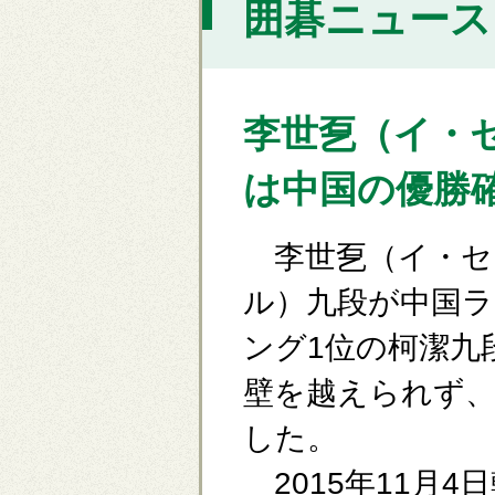
囲碁ニュース [
李世乭（イ・
は中国の優勝
李世乭（イ・セ
ル）九段が中国ラ
ング1位の柯潔九
壁を越えられず、
した。
2015年11月4