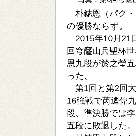
朴鋕恩（パク・
の優勝ならず。
2015年10月2
回穹窿山兵聖杯世
恩九段が於之瑩五
った。
第1回と第2回大
16強戦で芮迺偉
段、準決勝では李
五段に敗退した。