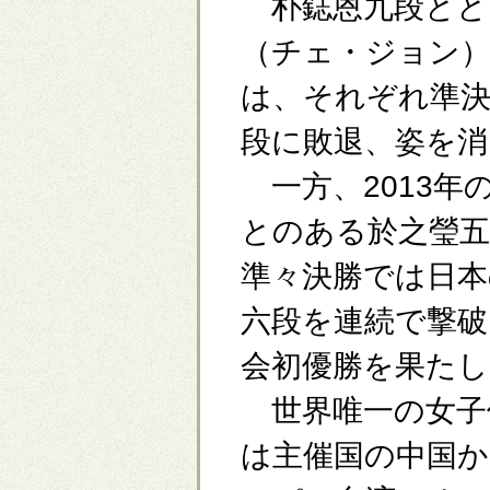
朴鋕恩九段とと
（チェ・ジョン）
は、それぞれ準決
段に敗退、姿を消
一方、2013年
とのある於之瑩五
準々決勝では日本
六段を連続で撃破
会初優勝を果たし
世界唯一の女子
は主催国の中国か