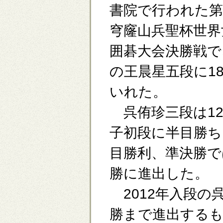
書院で行われた第
穹窿山兵聖杯世界
囲碁大会決勝戦で
の王晨星五段に1
いれた。
呉侑珍三段は12
子初段に半目勝ち
目勝利、準決勝で
勝に進出した。
2012年入段の
勝まで進出するも