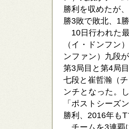
勝利を収めたが、
勝3敗で敗北、1
10日行われた最
（イ・ドンフン）
ンファン）九段が
第3局目と第4局
七段と崔哲瀚（チ
ンチとなった。
「ポストシーズン
勝利、2016年
チームを3連覇