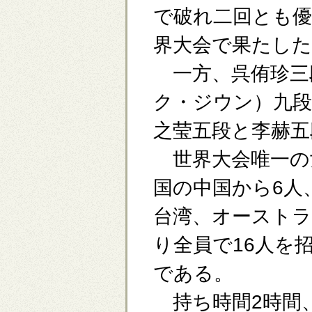
で破れ二回とも
界大会で果たした
一方、呉侑珍三
ク・ジウン）九段
之莹五段と李赫五
世界大会唯一の
国の中国から6人
台湾、オーストラ
り全員で16人を
である。
持ち時間2時間、