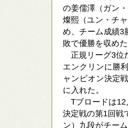
の姜儒澤（ガン
燦熙（ユン・チャ
め、チーム成績3
敗で優勝を収めた
正規リーグ3位だ
エンクリンに勝
ャンピオン決定
に入れた。
Tブロードは12
決定戦の第1回戦
ン）九段がチーム