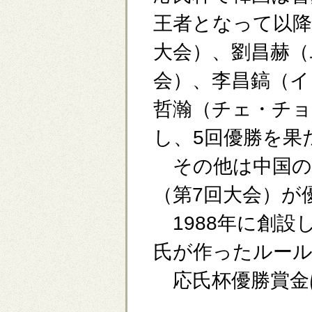
王者となって以降
大会）、劉昌赫（
会）、李昌鎬（イ
哲瀚（チェ・チョ
し、5回優勝を果
その他は中国の
（第7回大会）が
1988年に創設
氏が作ったルー
応氏杯優勝賞金は