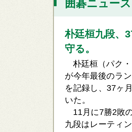
囲碁ニュース [
朴廷桓九段、3
守る。
朴廷桓（パク・
が今年最後のラン
を記録し、37ヶ
いた。
11月に7勝2敗
九段はレーティン