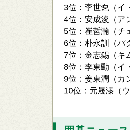
3位：李世乭（イ
4位：安成浚（ア
5位：崔哲瀚（チ
6位：朴永訓（パ
7位：金志錫（キ
8位：李東勳（イ
9位：姜東潤（カ
10位：元晟溱（