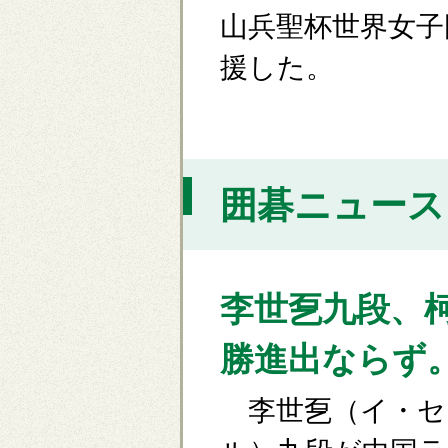
山兵聖杯世界女子
援した。
囲碁ニュース [
李世乭九段、
勝進出ならず
李世乭（イ・セ