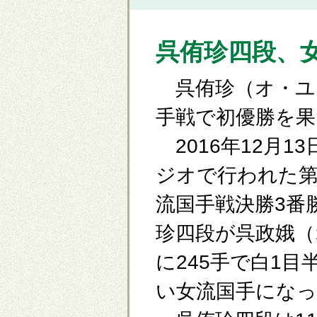
呉侑珍四段、
呉侑珍（オ・ユ
手戦で初優勝を果
2016年12月1
ジオで行われた第2
流国手戦決勝3番
珍四段が呉政娥（
に245手で白1
い女流国手になっ