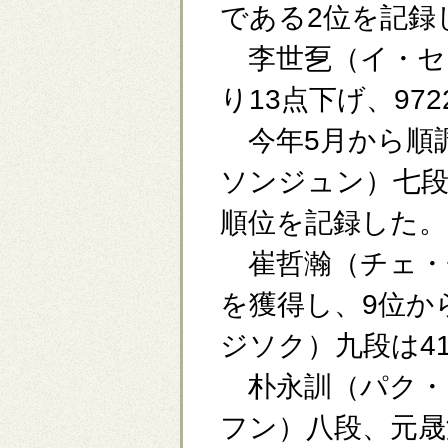
である2位を記録
李世乭（イ・セド
り13点下げ、97
今年5月から順
ソンジュン）七段
順位を記録した。
崔哲瀚（チェ・
を獲得し、9位か
ジソク）九段は4
朴永訓（パク・
フン）八段、元晟