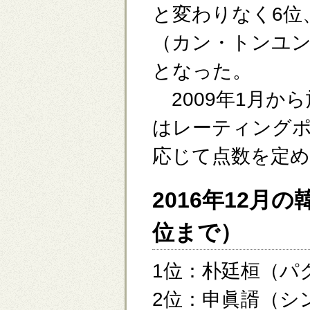
と変わりなく6位
（カン・トンユン
となった。
2009年1月か
はレーティング
応じて点数を定め
2016年12月
位まで）
1位：朴廷桓（パ
2位：申眞諝（シ