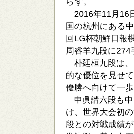
らず。
2016年11月16
国の杭州にある中
回LG杯朝鮮日報
周睿羊九段に27
朴廷桓九段は、こ
的な優位を見せて
優勝へ向けて一
申眞諝六段も中国
け、世界大会初の
段との対戦成績が