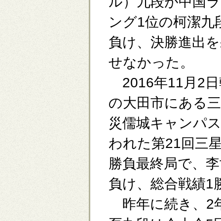
ル）九段が中国ラ
ング1位の柯潔九
負け、決勝進出を
せなかった。
2016年11月2
の大田市にある三
災儒城キャンパ
われた第21回三
勝負最終局で、李
負け、総合戦績1
昨年に続き、2