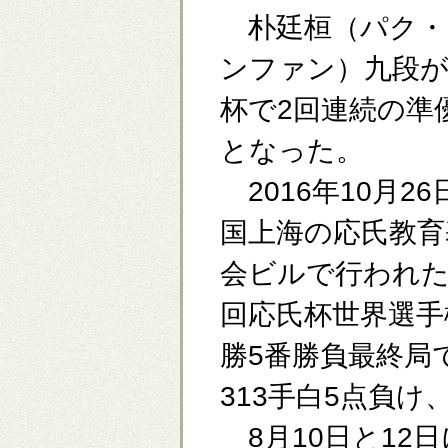
朴廷桓（パク・
ンファン）九段が
杯で2回連続の準
となった。
2016年10月26
国上海の応氏教育
会ビルで行われた
回応氏杯世界選手
勝5番勝負最終局
313手白5点負
8月10日と12日