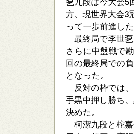
乭九段は今大会5
方、現世界大会3
って一歩前進した
最終局で李世乭
さらに中盤戦で
回の最終局での負
となった。
反対の枠では、中
手黒中押し勝ち、
決めた。
柯潔九段と柁嘉熹