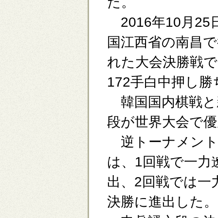
た。
2016年10月25
国江西省の南昌で
れた大会決勝戦で
172手白中押し
韓国国内棋戦と
段が世界大会で
逆トーナメント
は、1回戦で一力
出、2回戦では一
決勝に進出した。