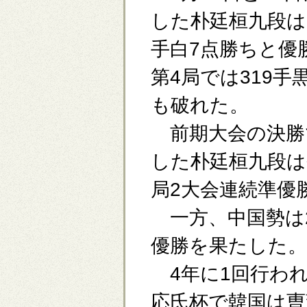
した朴廷桓九段は、
手白7点勝ちと優
第4局では319手
も破れた。
前期大会の決勝で
した朴廷桓九段は
局2大会連続準優
一方、中国勢は2
優勝を果たした。
4年に1回行わ
応氏杯で韓国は曺