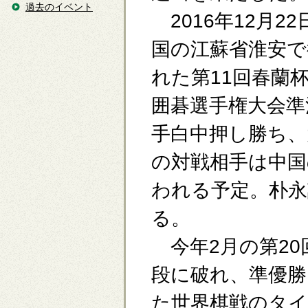
過去のイベント
2016年12月22
国の江蘇省淮安で
れた第11回春蘭
囲碁選手権大会準
手白中押し勝ち、
の対戦相手は中国
われる予定。朴永
る。
今年2月の第20
段に破れ、準優勝
た世界棋戦のタイ