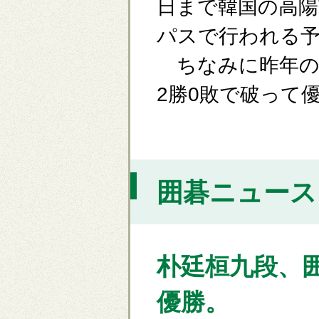
日まで韓国の高
パスで行われる
ちなみに昨年の
2勝0敗で破って
囲碁ニュース [
朴廷桓九段、
優勝。