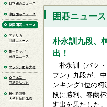
日本囲碁ニュース
囲碁ニュース [
中国囲碁ニュース
韓国囲碁ニュース
アメリカ
朴永訓九段、
囲碁ニュース
出！
ヨーロッパ
囲碁ニュース
朴永訓（パク・
マラソン囲碁大会
フン）九段が、中
全日本学生
囲碁最強位戦
ンキング1位の柯
段に勝利、春蘭杯
日中韓親善
大学対抗団体戦
進出を果たした。