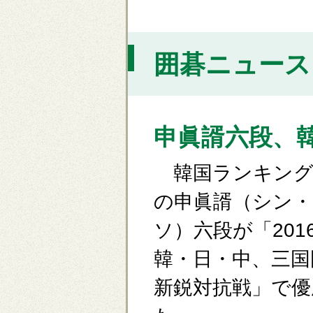
囲碁ニュース [
申眞諝六段、
韓国ランキング
の申眞諝（シン・
ソ）六段が「201
韓・日・中、三国
新鋭対抗戦」で優