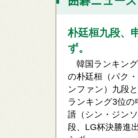
囲碁ニュース [
朴廷桓九段、
ず。
韓国ランキング
の朴廷桓（パク・
ンファン）九段と
ランキング3位の
諝（シン・ジンソ
段、LG杯決勝進