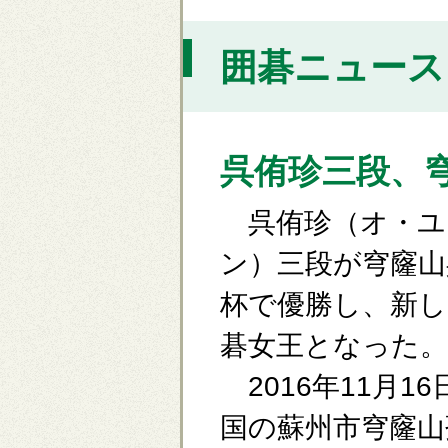
囲碁ニュース [
呉侑珍三段、
呉侑珍（オ・ユ
ン）三段が穹窿山
杯で優勝し、新し
碁女王となった。
2016年11月16
国の蘇州市穹窿山