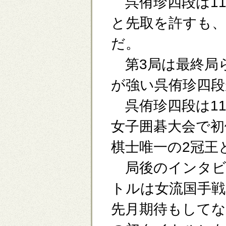
呉侑珍四段は11
と先取を許すも、
だ。
第3局は最終局
が強い呉侑珍四段
呉侑珍四段は11
女子囲碁大会で初
棋士唯一の2冠王
局後のインタビ
トルは女流国手
先月期待もしてな