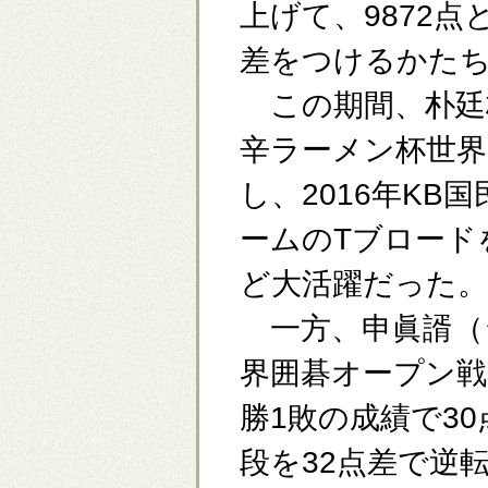
上げて、9872点
差をつけるかた
この期間、朴廷桓
辛ラーメン杯世界
し、2016年K
ームのTブロード
ど大活躍だった。
一方、申眞諝（シ
界囲碁オープン戦
勝1敗の成績で3
段を32点差で逆