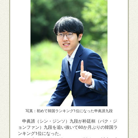
写真：初めて韓国ランキング1位になった申眞諝九段
申眞諝（シン・ジンソ）九段が朴廷桓（パク・ジ
ョンファン）九段を追い抜いて60か月ぶりの韓国ラ
ンキング1位になった。