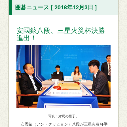
囲碁ニュース [ 2018年12月3日 ]
安國鉉八段、三星火災杯決勝
進出！
写真：対局の様子。
安國鉉（アン・クッヒョン）八段が三星火災杯準