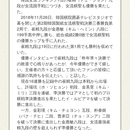
段が女流国手戦につづき、女流棋聖も優勝を果たし
た。
2018年11月26日、韓国棋院囲碁テレビスタジオで
幕を閉じた第2期韓国製紙女流棋聖戦決勝三番勝負第
2局で、崔精九段が金惠敏（キム・へミン）八段に
199手黒中押し勝ち、総合成績2勝0敗で女流棋聖戦
の優勝カップを手に入れた。
崔精九段は19日に行われた第1局でも勝利を収めて
いた。
優勝インタビューで崔精九段は「昨年準々決勝で
の敗退で心残りがあったが、今年優勝ができて嬉し
い。主催者の方々と応援して頂いたファンの皆様に
感謝の気持ちを伝えたい。」と話した。
現在16連勝を記録中の崔精九段は本戦から出場
し、許瑞玹（ホ・ソヒョン）初段、金美里（キム・
ミリ）三段を連破、準決勝ではアマとして初のプロ
棋戦準決勝進出を果たしたイ・ルビアマを破って決
勝に進出した。
一方、金彩瑛（キム・チェヨン）五段、朴泰姬
（パク・テヒ）二段、曺承亞（チョ・スンア）二段
を破って決勝に進出した金惠敏八段は、女流最強崔
精九段の壁を超えられず準優勝となった。