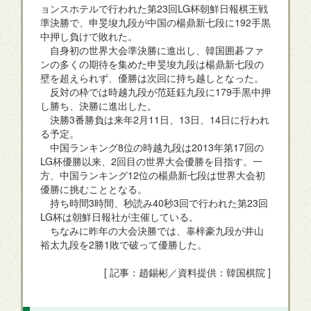
ョンスホテルで行われた第23回LG杯朝鮮日報棋王戦
準決勝で、申旻埈九段が中国の楊鼎新七段に192手黒
中押し負けで敗れた。
自身初の世界大会準決勝に進出し、韓国囲碁ファ
ンの多くの期待を集めた申旻埈九段は楊鼎新七段の
壁を超えられず、優勝は次回に持ち越しとなった。
反対の枠では時越九段が范廷鈺九段に179手黒中押
し勝ち、決勝に進出した。
決勝3番勝負は来年2月11日、13日、14日に行われ
る予定。
中国ランキング8位の時越九段は2013年第17回の
LG杯優勝以来、2回目の世界大会優勝を目指す。一
方、中国ランキング12位の楊鼎新七段は世界大会初
優勝に挑むこととなる。
持ち時間3時間、秒読み40秒3回で行われた第23回
LG杯は朝鮮日報社が主催している。
ちなみに昨年の大会決勝では、辜梓豪九段が井山
裕太九段を2勝1敗で破って優勝した。
[ 記事：趙錫彬／資料提供：韓国棋院 ]