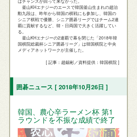
はチャンスが回って来なかった。
釜山KHエナジーのエースで韓国釜山生まれの趙治
勳九段は、昨年から韓国の棋戦にも参加し、韓国の
シニア棋戦で優勝、シニア囲碁リーグではチーム2連
覇に貢献するなど、韓・日両国で大きく活躍してい
る。
釜山KHエナジーの2連覇で幕を閉じた「2018年韓
国棋院総裁杯シニア囲碁リーグ」は韓国棋院と中央
メディアネットワークが主催した。
[ 記事：趙錫彬／資料提供：韓国棋院 ]
囲碁ニュース [ 2018年10月26日 ]
韓国、農心辛ラーメン杯 第1
ラウンドを不振な成績で終了