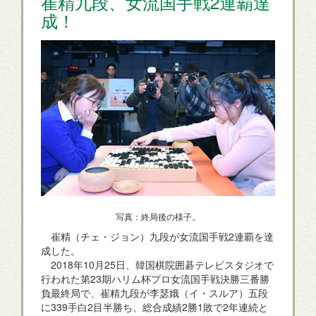
崔精九段、女流国手戦2連覇達
成！
写真：終局後の様子。
崔精（チェ・ジョン）九段が女流国手戦2連覇を達
成した。
2018年10月25日、韓国棋院囲碁テレビスタジオで
行われた第23期ハリム杯プロ女流国手戦決勝三番勝
負最終局で、崔精九段が李瑟娥（イ・スルア）五段
に339手白2目半勝ち、総合成績2勝1敗で2年連続と