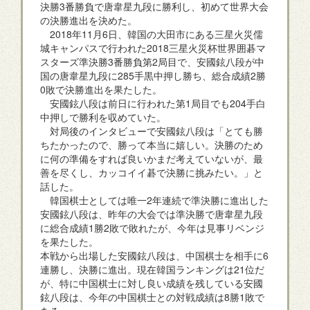
決勝3番勝負で唐韋星九段に勝利し、初めて世界大会
の決勝進出を決めた。
2018年11月6日、韓国の大田市にある三星火災儒
城キャンパスで行われた2018三星火災杯世界囲碁マ
スターズ準決勝3番勝負第2局目で、安國鉉八段が中
国の唐韋星九段に285手黒中押し勝ち、総合成績2勝
0敗で決勝進出を果たした。
安國鉉八段は前日に行われた第1局目でも204手白
中押しで勝利を収めていた。
対局後のインタビューで安國鉉八段は「とても勝
ちたかったので、勝って本当に嬉しい。決勝のため
に何の準備をすれば良いかまだ考えていないが、最
善を尽くし、カッコイイ碁で決勝に挑みたい。」と
話した。
韓国棋士としては唯一2年連続で準決勝に進出した
安國鉉八段は、昨年の大会では準決勝で唐韋星九段
に総合成績1勝2敗で敗れたが、今年は見事リベンジ
を果たした。
本戦から出場した安國鉉八段は、中国棋士を相手に6
連勝し、決勝に進出。現在韓国ランキングは21位だ
が、特に中国棋士に対し良い成績を残している安國
鉉八段は、今年の中国棋士との対戦成績は8勝1敗で