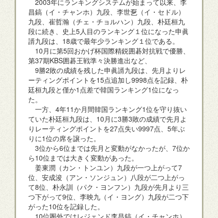
2003年にランキングシステムが始まって以来、李
昌鎬（イ・チャンホ）九段、李世乭（イ・セドル）
九段、崔哲瀚（チェ・チョルハン）九段、朴廷桓九
段に続き、史上5人目のランキング１位になった申眞
諝九段は、18歳で最年少ランキング１位である。
10月に第5回おかげ杯国際精鋭囲碁対抗戦で優勝、
第37期KBS囲碁王戦準々決勝進出など、
9勝2敗の成績を残した申眞諝九段は、先月よりレ
ーティングポイントを15点追加し9998点を記録、朴
廷桓九段と僅か1点差で韓国ランキング1位になっ
た。
一方、4年11か月間韓国ランキング1位を守り抜い
ていた朴廷桓九段は、10月に3勝3敗の成績で先月よ
りレーティングポイントを27点失い9997点、5年ぶ
りに1位の席を譲った。
3位から6位までは先月と変動がなかったが、7位か
ら10位までは大きく変動があった。
姜東潤（カン・トンユン）九段が一つ上がって7
位、安成浚（アン・ソンジュン）八段が二つ上がっ
て8位、朴永訓（パク・ヨンフン）九段が先月より三
つ下がって9位、李映九（イ・ヨング）九段が二つ下
がった10位を記録した。
10位圏外ではレジェンド李昌鎬（イ・チャンホ）