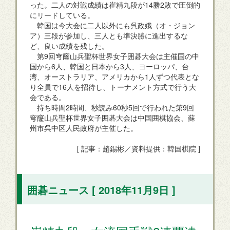
った。二人の対戦成績は崔精九段が14勝2敗で圧倒的
にリードしている。
韓国は今大会に二人以外にも呉政娥（オ・ジョン
ア）三段が参加し、三人とも準決勝に進出するな
ど、良い成績を残した。
第9回穹窿山兵聖杯世界女子囲碁大会は主催国の中
国から6人、韓国と日本から3人、ヨーロッパ、台
湾、オーストラリア、アメリカから1人ずつ代表とな
り全員で16人を招待し、トーナメント方式で行う大
会である。
持ち時間2時間、秒読み60秒5回で行われた第9回
穹窿山兵聖杯世界女子囲碁大会は中国囲棋協会、蘇
州市呉中区人民政府が主催した。
[ 記事：趙錫彬／資料提供：韓国棋院 ]
囲碁ニュース [ 2018年11月9日 ]