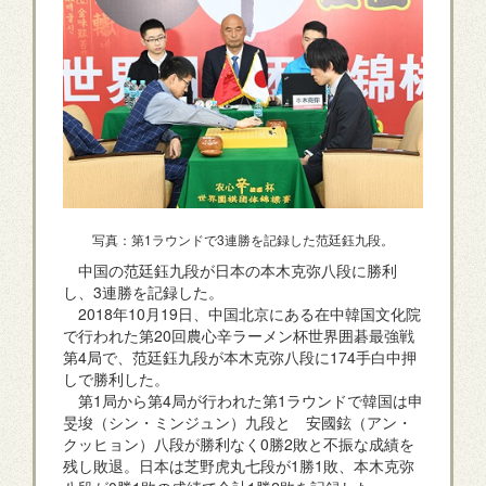
写真：第1ラウンドで3連勝を記録した范廷鈺九段。
中国の范廷鈺九段が日本の本木克弥八段に勝利
し、3連勝を記録した。
2018年10月19日、中国北京にある在中韓国文化院
で行われた第20回農心辛ラーメン杯世界囲碁最強戦
第4局で、范廷鈺九段が本木克弥八段に174手白中押
しで勝利した。
第1局から第4局が行われた第1ラウンドで韓国は申
旻埈（シン・ミンジュン）九段と 安國鉉（アン・
クッヒョン）八段が勝利なく0勝2敗と不振な成績を
残し敗退。日本は芝野虎丸七段が1勝1敗、本木克弥