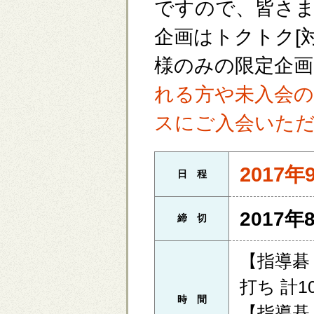
ですので、皆さ
企画はトクトク[
様のみの限定企
れる方や未入会の
スにご入会いた
2017年
日 程
2017年
締 切
【指導碁・
打ち 計1
時 間
【指導碁・