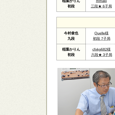
稲葉かりん
mmaki
初段
三段★ 6子局
今村俊也
Quelle様
九段
初段 7子局
稲葉かりん
cfxkg682様
初段
六段★ 3子局