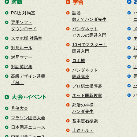
PC版 対局室
詰碁
教えてパンダ先生
専用ソフト
ダウンロード
パンダネット
ヒカルの囲碁入門
スマホ版 対局室
10日でマスター！
対局ルール
囲碁入門
対局マナー
ロボ城
対話英訳集
パンダネット
高級デザイン碁盤
囲碁講座
「極」
プロ棋士指導碁
ネット囲碁教室
死活の神様
月例大会
パンダ先生
マラソン囲碁大会
基本定石検索
日本囲碁ニュース
上達カルテ
中国囲碁ニュース