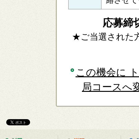
絡させて
応募締切
★ご当選された
この機会に ト
局コースへ