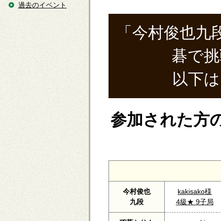
過去のイベント
「今村俊也九
碁で挑
以下は
参加された方
今村俊也
kakisako様
九段
4級★ 9子局