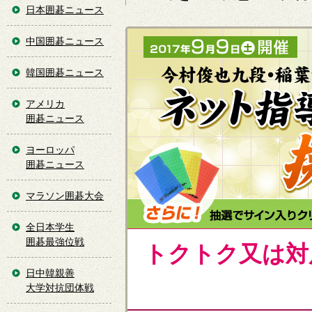
日本囲碁ニュース
中国囲碁ニュース
韓国囲碁ニュース
アメリカ
囲碁ニュース
ヨーロッパ
囲碁ニュース
マラソン囲碁大会
全日本学生
囲碁最強位戦
トクトク又は対
日中韓親善
大学対抗団体戦