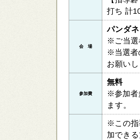
打ち 計1
パンダネ
※ご当選
会 場
※当選者
お願いし
無料
※参加者
参加費
ます。
※この指
加できる