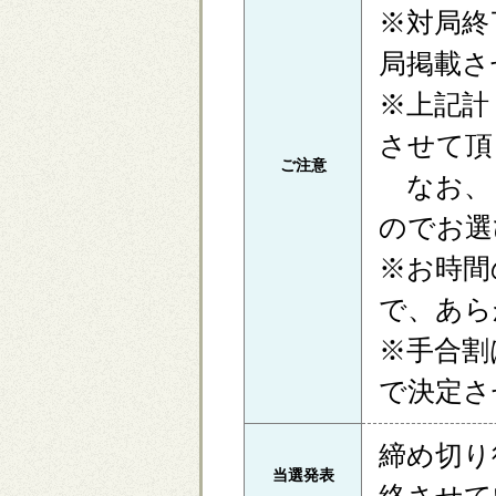
※対局終
局掲載さ
※上記計
させて頂
ご注意
なお、
のでお選
※お時間
で、あら
※手合割
で決定さ
締め切り
当選発表