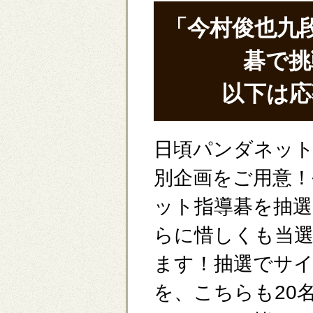
「今村俊也九
碁で挑
以下は応
日頃パンダネッ
別企画をご用意！
ット指導碁を抽選
らに惜しくも当
ます！抽選でサ
を、こちらも20