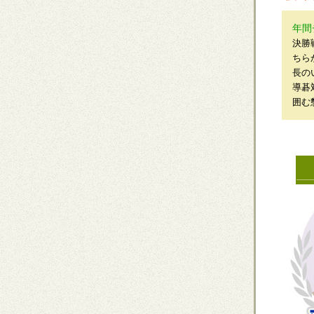
年間
決勝
ちら
長の
導碁
囲む