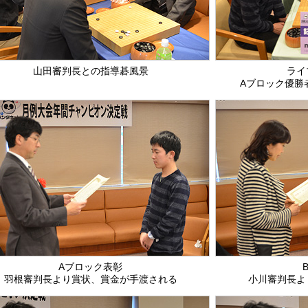
山田審判長との指導碁風景
ライ
Aブロック優勝
Aブロック表彰
羽根審判長より賞状、賞金が手渡される
小川審判長よ