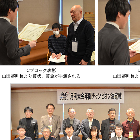
Cブロック表彰
山田審判長より賞状、賞金が手渡される
山田審判長よ