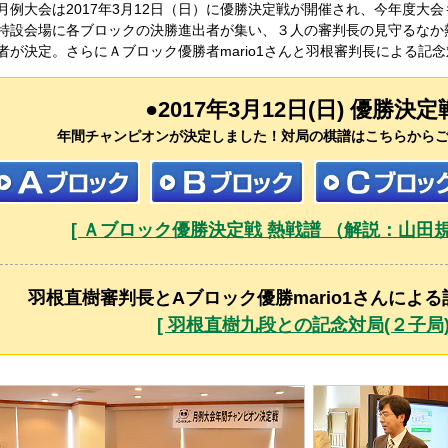
月例大会は2017年3月12日（日）に優勝決定戦が開催され、今年度大
特設会場に各ブロックの決勝進出者が集い、３人の審判長の見守るなか
者が決定。さらにＡブロック優勝者mario1さんと羽根審判長による記
●2017年3月12日(日) 優勝決定
年間チャンピオンが決定しました！対局の棋譜はこちらから
[ Ａブロック優勝決定戦 熱戦譜 （解説：山田
羽根直樹審判長とAブロック優勝mario1さんによる
[ 羽根直樹九段との記念対局(２子局) 