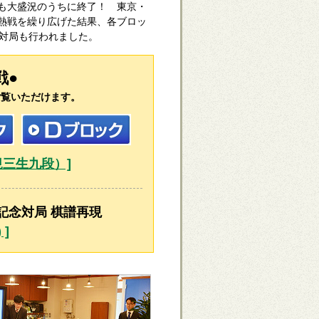
会も大盛況のうちに終了！ 東京・
熱戦を繰り広げた結果、各ブロッ
念対局も行われました。
戦●
ご覧いただけます。
規三生九段）]
記念対局 棋譜再現
]