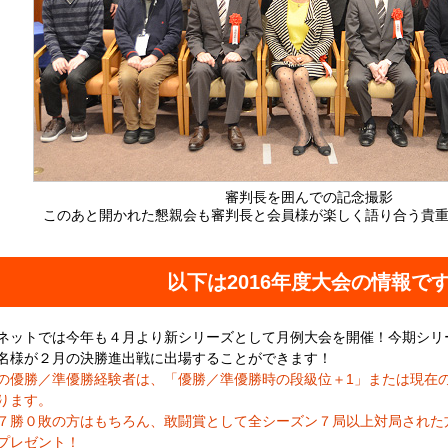
審判長を囲んでの記念撮影
このあと開かれた懇親会も審判長と会員様が楽しく語り合う貴
以下は2016年度大会の情報で
ネットでは今年も４月より新シリーズとして月例大会を開催！今期シリ
名様が２月の決勝進出戦に出場することができます！
の優勝／準優勝経験者は、「優勝／準優勝時の段級位＋1」または現在
ります。
７勝０敗の方はもちろん、敢闘賞として全シーズン７局以上対局された
プレゼント！