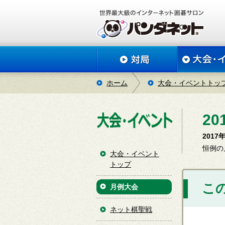
ホーム
大会・イベントトッ
2
201
恒例の
大会・イベント
トップ
こ
月例大会
ネット棋聖戦