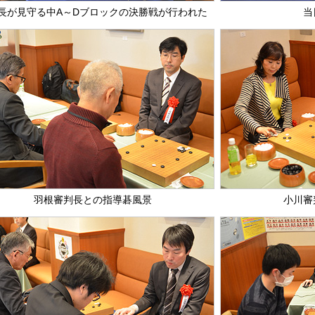
長が見守る中A～Dブロックの決勝戦が行われた
当
羽根審判長との指導碁風景
小川審