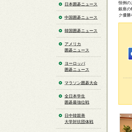
恒例の
日本囲碁ニュース
銀座の
ク優勝
中国囲碁ニュース
韓国囲碁ニュース
アメリカ
囲碁ニュース
ヨーロッパ
囲碁ニュース
マラソン囲碁大会
全日本学生
囲碁最強位戦
日中韓親善
大学対抗団体戦