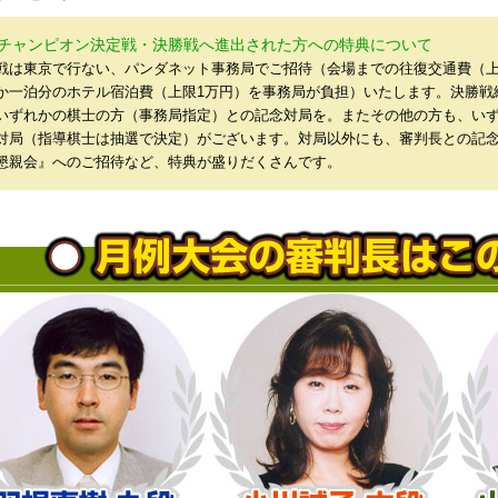
チャンピオン決定戦・決勝戦へ進出された方への特典について
戦は東京で行ない、パンダネット事務局でご招待（会場までの往復交通費（上
か一泊分のホテル宿泊費（上限1万円）を事務局が負担）いたします。決勝戦
いずれかの棋士の方（事務局指定）との記念対局を。またその他の方も、い
対局（指導棋士は抽選で決定）がございます。対局以外にも、審判長との記
懇親会』へのご招待など、特典が盛りだくさんです。