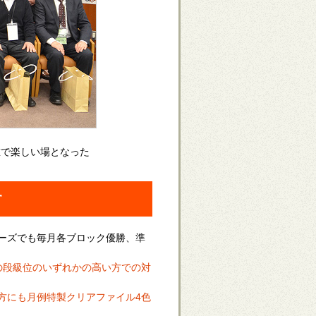
重で楽しい場となった
す
ーズでも毎月各ブロック優勝、準
の段級位のいずれかの高い方での対
方にも月例特製クリアファイル4色