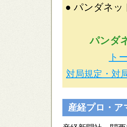
● パンダネ
パンダネ
ト
対局規定・対
産経プロ・ア