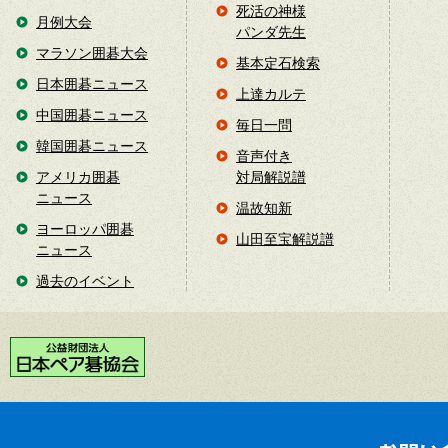
死活の神様
月例大会
パンダ先生
マラソン囲碁大会
基本定石検索
日本囲碁ニュース
上達カルテ
中国囲碁ニュース
毎日一問
韓国囲碁ニュース
音声付き
アメリカ囲碁
対局解説譜
ニュース
温故知新
ヨーロッパ囲碁
山田至宝解説譜
ニュース
過去のイベント