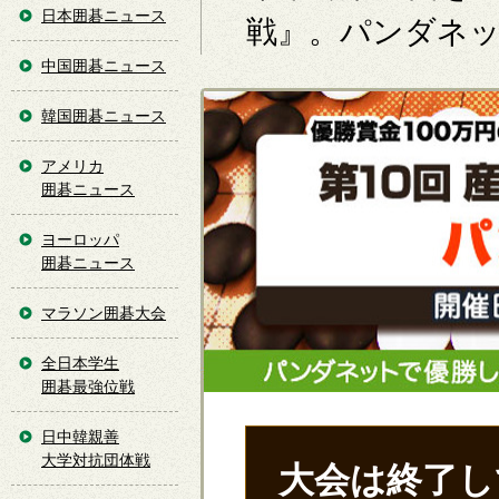
日本囲碁ニュース
戦』。パンダネ
中国囲碁ニュース
韓国囲碁ニュース
アメリカ
囲碁ニュース
ヨーロッパ
囲碁ニュース
マラソン囲碁大会
全日本学生
囲碁最強位戦
日中韓親善
大学対抗団体戦
大会は終了し