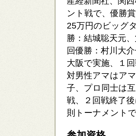
産経新聞社、関西
ント戦で、優勝賞
25万円のビッグ
勝：結城聡天元、
回優勝：村川大介
大阪で実施、１回
対男性アマはア
子、プロ同士は互
戦、２回戦終了後
則トーナメント
参加資格