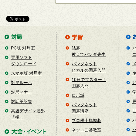
PC版 対局室
詰碁
教えてパンダ先生
専用ソフト
ダウンロード
パンダネット
ヒカルの囲碁入門
スマホ版 対局室
10日でマスター！
対局ルール
囲碁入門
対局マナー
ロボ城
対話英訳集
パンダネット
高級デザイン碁盤
囲碁講座
「極」
プロ棋士指導碁
ネット囲碁教室