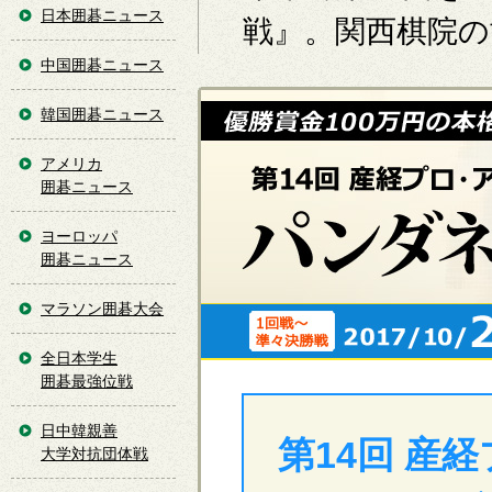
日本囲碁ニュース
戦』。関西棋院の
中国囲碁ニュース
韓国囲碁ニュース
アメリカ
囲碁ニュース
ヨーロッパ
囲碁ニュース
マラソン囲碁大会
全日本学生
囲碁最強位戦
日中韓親善
第14回 産
大学対抗団体戦