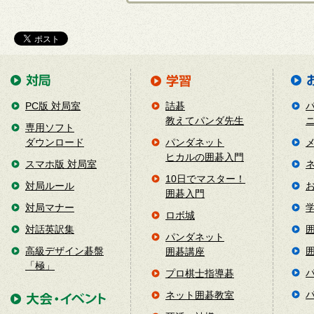
PC版 対局室
詰碁
教えてパンダ先生
専用ソフト
ダウンロード
パンダネット
ヒカルの囲碁入門
スマホ版 対局室
10日でマスター！
対局ルール
囲碁入門
対局マナー
ロボ城
対話英訳集
パンダネット
高級デザイン碁盤
囲碁講座
「極」
プロ棋士指導碁
ネット囲碁教室