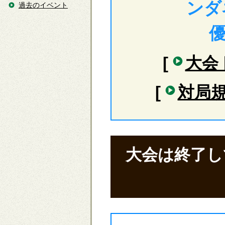
ンダネ
過去のイベント
優
[
大会
[
対局
大会は終了し