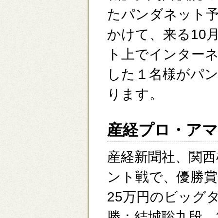
たパンダネット
かけて、来る10月2
ト上でインター
した１名様がパ
ります。
産経プロ・ア
産経新聞社、関西
ント戦で、優勝賞
25万円のビッグ
勝：結城聡九段、