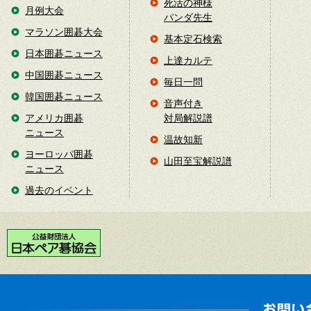
死活の神様
月例大会
パンダ先生
マラソン囲碁大会
基本定石検索
日本囲碁ニュース
上達カルテ
中国囲碁ニュース
毎日一問
韓国囲碁ニュース
音声付き
アメリカ囲碁
対局解説譜
ニュース
温故知新
ヨーロッパ囲碁
山田至宝解説譜
ニュース
過去のイベント