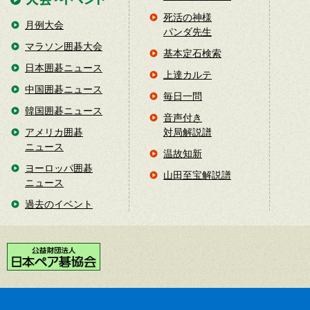
死活の神様
月例大会
パンダ先生
マラソン囲碁大会
基本定石検索
日本囲碁ニュース
上達カルテ
中国囲碁ニュース
毎日一問
韓国囲碁ニュース
音声付き
アメリカ囲碁
対局解説譜
ニュース
温故知新
ヨーロッパ囲碁
山田至宝解説譜
ニュース
過去のイベント