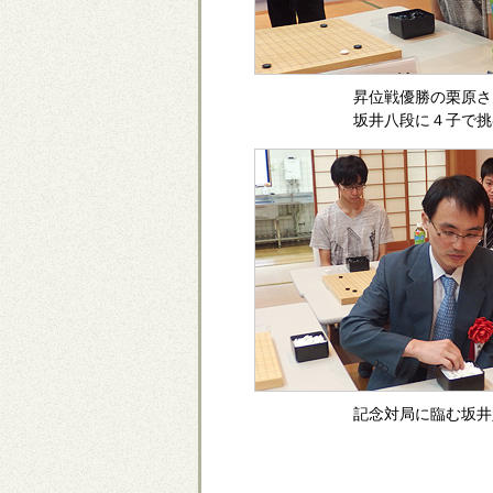
昇位戦優勝の栗原さ
坂井八段に４子で挑
記念対局に臨む坂井