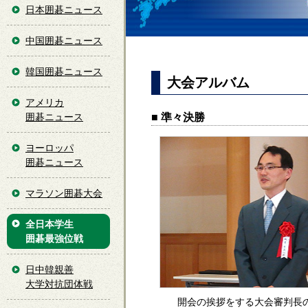
日本囲碁ニュース
中国囲碁ニュース
韓国囲碁ニュース
大会アルバム
アメリカ
■ 準々決勝
囲碁ニュース
ヨーロッパ
囲碁ニュース
マラソン囲碁大会
全日本学生
囲碁最強位戦
日中韓親善
大学対抗団体戦
開会の挨拶をする大会審判長