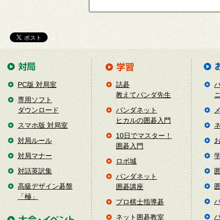
PC版 対局室
詰碁
教えてパンダ先生
専用ソフト
ダウンロード
パンダネット
ヒカルの囲碁入門
スマホ版 対局室
10日でマスター！
対局ルール
囲碁入門
対局マナー
ロボ城
対話英訳集
パンダネット
高級デザイン碁盤
囲碁講座
「極」
プロ棋士指導碁
ネット囲碁教室