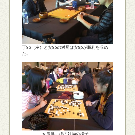
丁9p（左）と安9pの対局は安9pが勝利を収め
た。
女流選手権の対局の様子。