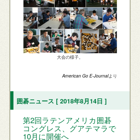
大会の様子。
American Go E-Journal
より
囲碁ニュース [ 2018年8月14日 ]
第2回ラテンアメリカ囲碁
コングレス、グアテマラで
10月に開催へ