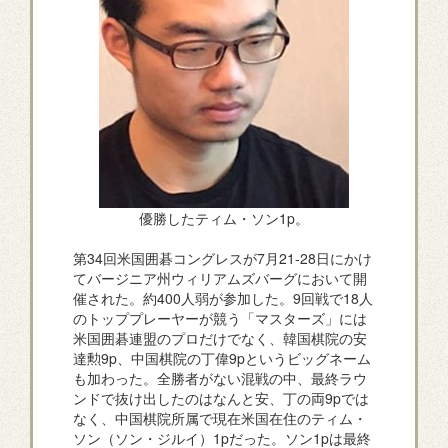
優勝したティム・ソン1p。
第34回米国囲碁コングレスが7月21-28日にかけ
てバージニア州ウィリアムズバーグにおいて開
催された。約400人弱が参加した。9回戦で18人
のトッププレーヤーが競う「マスターズ」には
米国囲碁連盟のプロだけでなく、韓国棋院の安
達勲9p、中国棋院の丁偉9pというビッグネーム
も加わった。全勝者がない混戦の中、最終ラウ
ンドで抜け出したのはなんと安、丁の両9pでは
なく、中国棋院所属で現在米国在住のティム・
ソン（ソン・ジルイ）1pだった。ソン1pは最終