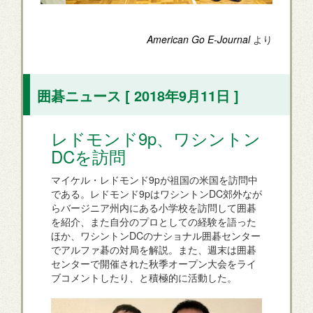
American Go E-Journal
より
囲碁ニュース [ 2018年9月11日 ]
レドモンド9p、ワシントン
DCを訪問
マイケル・レドモンド9pが祖国の米国を訪問中
である。レドモンド9pはワシントンDC郊外なが
らバージニア州内にある小学校を訪問して囲碁
を紹介、また自分のプロとしての経験を語った
ほか、ワシントンDCのナショナル囲碁センター
でアルファ碁の対局を解説。また、週末は囲碁
センターで開催された秋季オープン大会をライ
ブコメントしたり、と積極的に活動した。