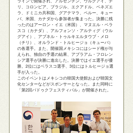
ラインで開催され、アルゼンチン、ウルグアイ、チ
リ、コロンビア、ブラジル、エクアドル、ベネズエ
ラ、ドミニカ共和国、グアテマラ、ペルー、キュー
バ、米国、カナダから参加者が集まった。決勝に残
ったのはアーロン・イエ（米国）、マヌエル・ベラ
スコ（カナダ）、アルフォンソ・アルティグ（ウル
グアイ）、アブネル・トゥルキエルタウブ・メロ
（チリ）、オルランド・トルヒージョ（キューバ）
の各選手。また、開催国メキシコにはシード権が与
えられ、独自の予選の結果、アブラアム・フロレン
シア選手が決勝に進出した。決勝ではイエ選手が優
勝。2位にはベラスコ選手、3位にはトルヒージョ選
手が入った。
このイベントはメキシコの韓国大使館および韓国文
化センターなどがスポンサーとなった。また同時に
「第2回バドゥクフェスティバル」が開催された。