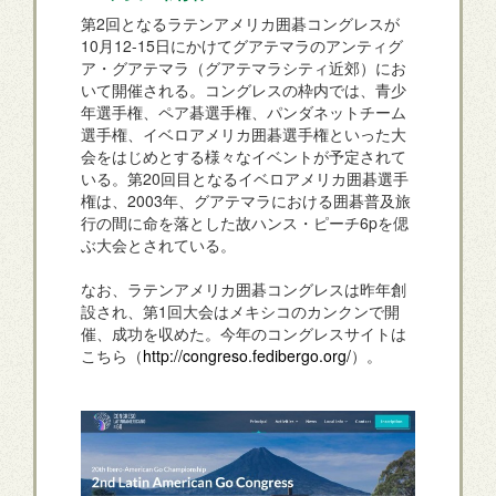
第2回となるラテンアメリカ囲碁コングレスが
10月12-15日にかけてグアテマラのアンティグ
ア・グアテマラ（グアテマラシティ近郊）にお
いて開催される。コングレスの枠内では、青少
年選手権、ペア碁選手権、パンダネットチーム
選手権、イベロアメリカ囲碁選手権といった大
会をはじめとする様々なイベントが予定されて
いる。第20回目となるイベロアメリカ囲碁選手
権は、2003年、グアテマラにおける囲碁普及旅
行の間に命を落とした故ハンス・ピーチ6pを偲
ぶ大会とされている。
なお、ラテンアメリカ囲碁コングレスは昨年創
設され、第1回大会はメキシコのカンクンで開
催、成功を収めた。今年のコングレスサイトは
こちら（
http://congreso.fedibergo.org/
）。