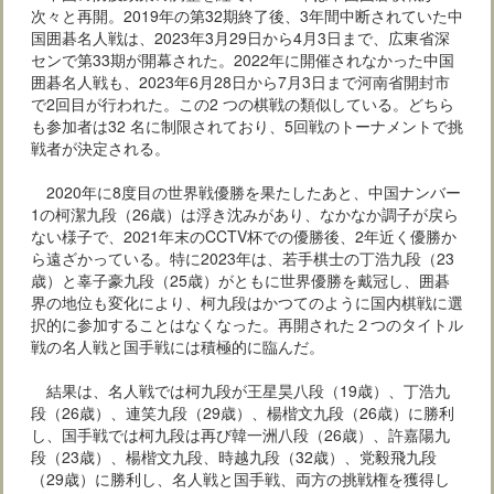
次々と再開。2019年の第32期終了後、3年間中断されていた中
国囲碁名人戦は、2023年3月29日から4月3日まで、広東省深
センで第33期が開幕された。2022年に開催されなかった中国
囲碁名人戦も、2023年6月28日から7月3日まで河南省開封市
で2回目が行われた。この2 つの棋戦の類似している。どちら
も参加者は32 名に制限されており、5回戦のトーナメントで挑
戦者が決定される。
2020年に8度目の世界戦優勝を果たしたあと、中国ナンバー
1の柯潔九段（26歳）は浮き沈みがあり、なかなか調子が戻ら
ない様子で、2021年末のCCTV杯での優勝後、2年近く優勝か
ら遠ざかっている。特に2023年は、若手棋士の丁浩九段（23
歳）と辜子豪九段（25歳）がともに世界優勝を戴冠し、囲碁
界の地位も変化により、柯九段はかつてのように国内棋戦に選
択的に参加することはなくなった。再開された２つのタイトル
戦の名人戦と国手戦には積極的に臨んだ。
結果は、名人戦では柯九段が王星昊八段（19歳）、丁浩九
段（26歳）、連笑九段（29歳）、楊楷文九段（26歳）に勝利
し、国手戦では柯九段は再び韓一洲八段（26歳）、許嘉陽九
段（23歳）、楊楷文九段、時越九段（32歳）、党毅飛九段
（29歳）に勝利し、名人戦と国手戦、両方の挑戦権を獲得し