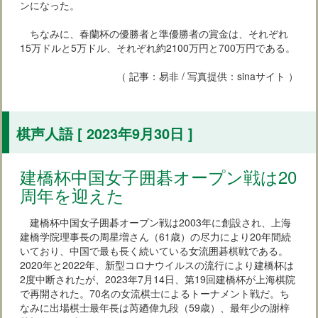
ンになった。
ちなみに、春蘭杯の優勝者と準優勝者の賞金は、それぞれ
15万ドルと5万ドル、それぞれ約2100万円と700万円である。
（ 記事：易非 / 写真提供：sinaサイト ）
棋声人語 [ 2023年9月30日 ]
建橋杯中国女子囲碁オープン戦は20
周年を迎えた
建橋杯中国女子囲碁オープン戦は2003年に創設され、上海
建橋学院理事長の周星増さん（61歳）の尽力により20年間続
いており、中国で最も長く続いている女流囲碁棋戦である。
2020年と2022年、新型コロナウイルスの流行により建橋杯は
2度中断されたが、2023年7月14日、第19回建橋杯が上海棋院
で再開された。70名の女流棋士によるトーナメント戦だ。ち
なみに出場棋士最年長は芮廼偉九段（59歳）、最年少の謝梓