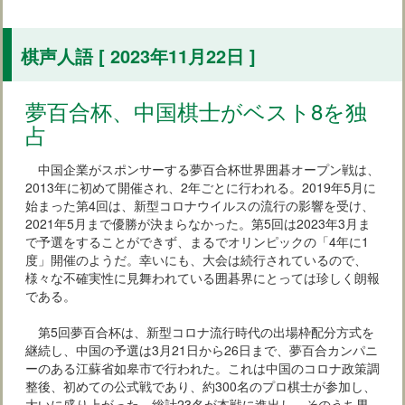
棋声人語 [ 2023年11月22日 ]
夢百合杯、中国棋士がベスト8を独
占
中国企業がスポンサーする夢百合杯世界囲碁オープン戦は、
2013年に初めて開催され、2年ごとに行われる。2019年5月に
始まった第4回は、新型コロナウイルスの流行の影響を受け、
2021年5月まで優勝が決まらなかった。第5回は2023年3月ま
で予選をすることができず、まるでオリンピックの「4年に1
度」開催のようだ。幸いにも、大会は続行されているので、
様々な不確実性に見舞われている囲碁界にとっては珍しく朗報
である。
第5回夢百合杯は、新型コロナ流行時代の出場枠配分方式を
継続し、中国の予選は3月21日から26日まで、夢百合カンパニ
ーのある江蘇省如皋市で行われた。これは中国のコロナ政策調
整後、初めての公式戦であり、約300名のプロ棋士が参加し、
大いに盛り上がった。総計23名が本戦に進出し、そのうち男