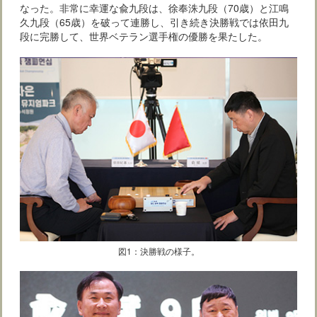
なった。非常に幸運な兪九段は、徐奉洙九段（70歳）と江鳴
久九段（65歳）を破って連勝し、引き続き決勝戦では依田九
段に完勝して、世界ベテラン選手権の優勝を果たした。
図1：決勝戦の様子。