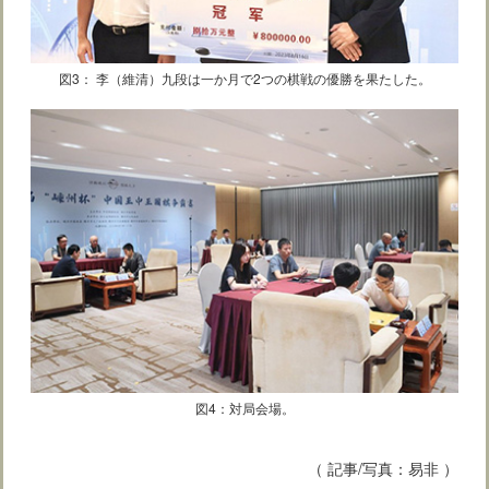
図3： 李（維清）九段は一か月で2つの棋戦の優勝を果たした。
図4：対局会場。
（ 記事/写真：易非 ）