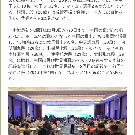
子プロ19名、女子プロ2名、アマチュア選手2名が含まれてい
る。柯潔九段（26歳）は成績不振で直接シード入りの資格を
失い、予選からの出場となった。
本戦最初の3回戦は8月3日から6日まで、中国の鄭州市で行
われた。ホームでの戦いとなった中国の棋士たちは集団で活躍
し、16強進出者には韓国棋士の3名、申真諝九段（23歳）、金
明訓九段（26歳）、朴鍵昊七段（25歳）がいたが、それぞれ
李軒豪九段（28歳）、劉宇航六段（23歳）、党毅飛九段（29
歳）に敗れ、中国は再び世界棋戦のベスト8を独占する奇跡の
記録を達成した。これは世界囲碁史上2回目の記録で、前回も
夢百合杯（2013年第1回）で、ちょうど10年前のことであっ
た。