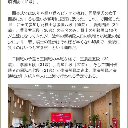
萌初段（12歳）。
開会式では20年を振り返るビデオが流れ、周星増氏の女子
囲碁に対する心遣いが鮮明に記憶に残った。これまで開催した
19回に全て参加した棋士は張璇八段（55歳）、唐奕四段（35
歳）、曹又尹三段（36歳）の三名のみ。棋士の年齢層は10代
が主流になってきたが、近年の新初段人口の急増と棋戦数の減
少により、若手棋士の進歩はそれほど早くない印象で、最後に
笑うのはいつも古参棋士という傾向だ。
二回戦の予選と三回戦の本戦を経て、王晨星五段（32
歳）、李赫五段（31歳）、高星四段（27歳）、そして前回優
勝者の周泓余七段（21歳）が準決勝戦に進出。準決勝戦と決
勝戦は引き続き年末に上海で行われる予定である。