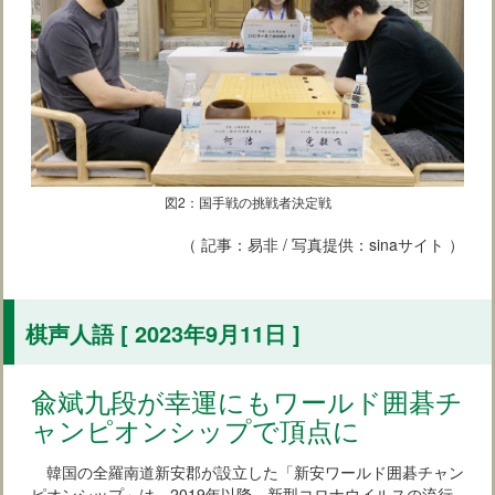
図2：国手戦の挑戦者決定戦
（ 記事：易非 / 写真提供：sinaサイト ）
棋声人語 [ 2023年9月11日 ]
兪斌九段が幸運にもワールド囲碁チ
ャンピオンシップで頂点に
韓国の全羅南道新安郡が設立した「新安ワールド囲碁チャン
ピオンシップ」は、2019年以降、新型コロナウイルスの流行