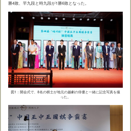
勝4敗、羋九段と時九段が1勝6敗となった。
図1：開会式で、8名の棋士が地元の越劇の俳優と一緒に記念写真を撮
った。