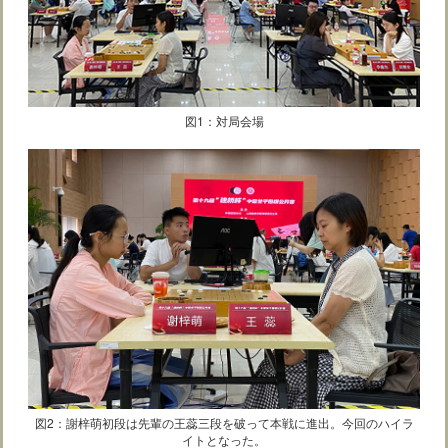
図1：対局会場
図2：謝梓萌初段は先輩の王蕊三段を破って本戦に進出。今回のハイラ
イトとなった。