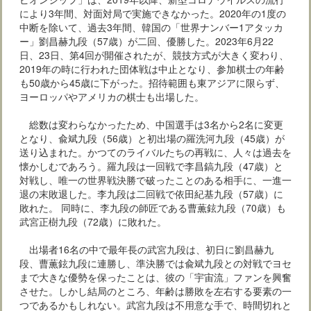
により3年間、対面対局で実施できなかった。2020年の1度の
中断を除いて、過去3年間、韓国の「世界ナンバー1アタッカ
ー」劉昌赫九段（57歳）が二回、優勝した。2023年6月22
日、23日、第4回が開催されたが、競技方式が大きく変わり、
2019年の時に行われた団体戦は中止となり、参加棋士の年齢
も50歳から45歳に下がった。招待範囲も東アジアに限らず、
ヨーロッパやアメリカの棋士も出場した。
総数は変わらなかったため、中国選手は3名から2名に変更
となり、兪斌九段（56歳）と初出場の羅洗河九段（45歳）が
送り込まれた。かつてのライバルたちの再戦に、人々は過去を
懐かしむであろう。羅九段は一回戦で李昌鎬九段（47歳）と
対戦し、唯一の世界戦決勝で破ったことのある相手に、一進一
退の末敗退した。李九段は二回戦で依田紀基九段（57歳）に
敗れた。 同時に、李九段の師匠である曹薫鉉九段（70歳）も
武宮正樹九段（72歳）に敗れた。
出場者16名の中で最年長の武宮九段は、初日に劉昌赫九
段、曹薫鉉九段に連勝し、準決勝では兪斌九段との対戦でヨセ
まで大きな優勢を保ったことは、彼の「宇宙流」ファンを興奮
させた。しかし結局のところ、年齢は勝敗を左右する要素の一
つであるかもしれない。武宮九段は不用意な手で、時間切れと