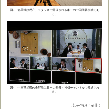
図3：龍星戦は現在、スタジオで開催される唯一の中国囲碁棋戦であ
る。
図4：中国竜星戦の全解説は日本の囲碁・将棋チャンネルで放送され
る。
（ 記事/写真：易非 ）