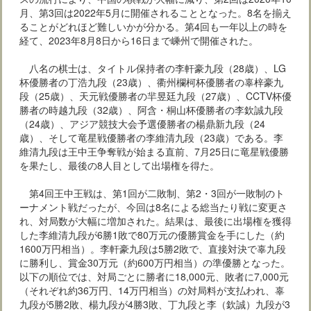
月、第3回は2022年5月に開催されることとなった。8名を揃え
ることがどれほど難しいかが分かる。第4回も一年以上の時を
経て、2023年8月8日から16日まで嵊州で開催された。
八名の棋士は、タイトル保持者の李軒豪九段（28歳）、LG
杯優勝者の丁浩九段（23歳）、衢州欄柯杯優勝者の辜梓豪九
段（25歳）、天元戦優勝者の羋昱廷九段（27歳）、CCTV杯優
勝者の時越九段（32歳）、阿含・桐山杯優勝者の李欽誠九段
（24歳）、アジア競技大会予選優勝者の楊鼎新九段（24
歳）、そして竜星戦優勝者の李維清九段（23歳）である。李
維清九段は王中王争奪戦が始まる直前、7月25日に竜星戦優勝
を果たし、最後の8人目として出場権を得た。
第4回王中王戦は、第1回が二敗制、第2・3回が一敗制のト
ーナメント戦だったが、今回は8名による総当たり戦に変更さ
れ、対局数が大幅に増加された。結果は、最後に出場権を獲得
した李維清九段が6勝1敗で80万元の優勝賞金を手にした（約
1600万円相当）。李軒豪九段は5勝2敗で、直接対決で辜九段
に勝利し、賞金30万元（約600万円相当）の準優勝となった。
以下の順位では、対局ごとに勝者に18,000元、敗者に7,000元
（それぞれ約36万円、14万円相当）の対局料が支払われ、辜
九段が5勝2敗、楊九段が4勝3敗、丁九段と李（欽誠）九段が3