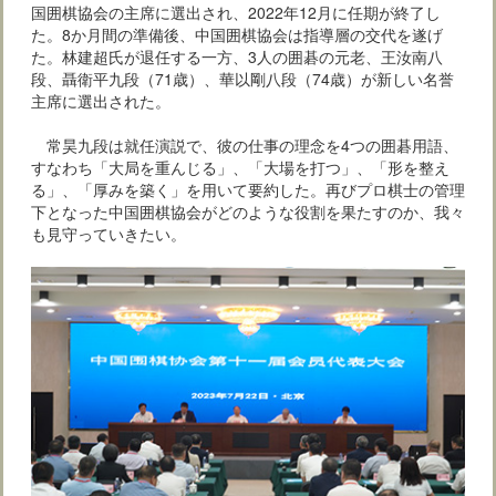
国囲棋協会の主席に選出され、2022年12月に任期が終了し
た。8か月間の準備後、中国囲棋協会は指導層の交代を遂げ
た。林建超氏が退任する一方、3人の囲碁の元老、王汝南八
段、聶衛平九段（71歳）、華以剛八段（74歳）が新しい名誉
主席に選出された。
常昊九段は就任演説で、彼の仕事の理念を4つの囲碁用語、
すなわち「大局を重んじる」、「大場を打つ」、「形を整え
る」、「厚みを築く」を用いて要約した。再びプロ棋士の管理
下となった中国囲棋協会がどのような役割を果たすのか、我々
も見守っていきたい。