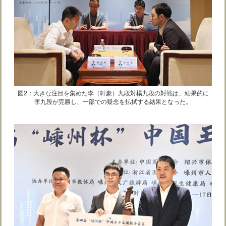
図2：大きな注目を集めた李（軒豪）九段対楊九段の対戦は、結果的に
李九段が完勝し、一部での疑念を払拭する結果となった。