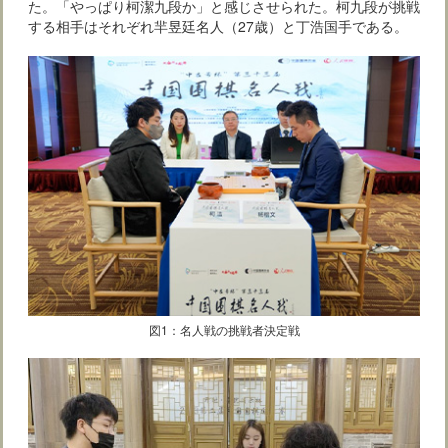
た。「やっぱり柯潔九段か」と感じさせられた。柯九段が挑戦
する相手はそれぞれ羋昱廷名人（27歳）と丁浩国手である。
図1：名人戦の挑戦者決定戦