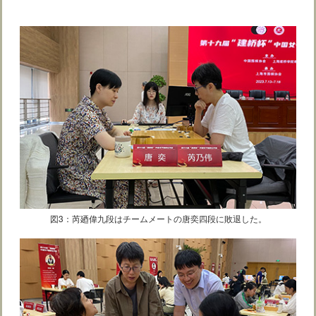
図3：芮廼偉九段はチームメートの唐奕四段に敗退した。