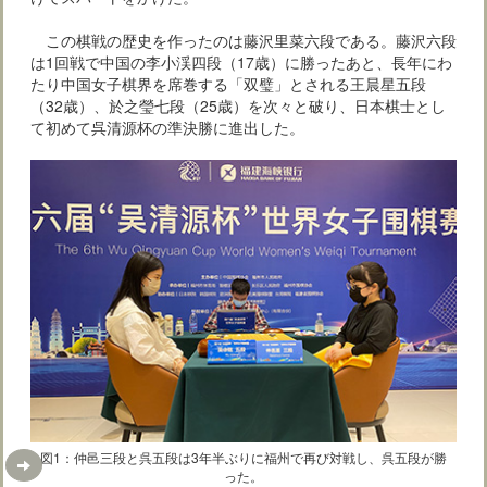
この棋戦の歴史を作ったのは藤沢里菜六段である。藤沢六段
は1回戦で中国の李小渓四段（17歳）に勝ったあと、長年にわ
たり中国女子棋界を席巻する「双璧」とされる王晨星五段
（32歳）、於之瑩七段（25歳）を次々と破り、日本棋士とし
て初めて呉清源杯の準決勝に進出した。
図1：仲邑三段と呉五段は3年半ぶりに福州で再び対戦し、呉五段が勝
った。