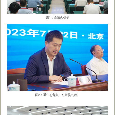
図1：会議の様子
図2：重任を背負った常昊九段。