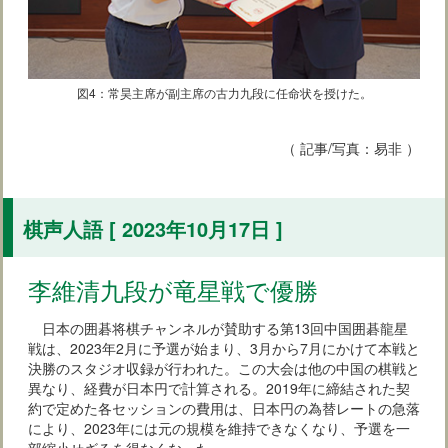
図4：常昊主席が副主席の古力九段に任命状を授けた。
（ 記事/写真：易非 ）
棋声人語 [ 2023年10月17日 ]
李維清九段が竜星戦で優勝
日本の囲碁将棋チャンネルが賛助する第13回中国囲碁龍星
戦は、2023年2月に予選が始まり、3月から7月にかけて本戦と
決勝のスタジオ収録が行われた。この大会は他の中国の棋戦と
異なり、経費が日本円で計算される。2019年に締結された契
約で定めた各セッションの費用は、日本円の為替レートの急落
により、2023年には元の規模を維持できなくなり、予選を一
部縮小せざるを得なくなった。