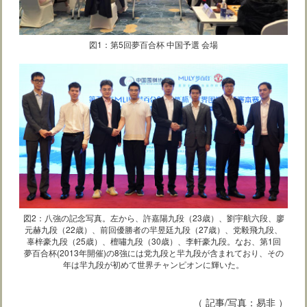
図1：第5回夢百合杯 中国予選 会場
図2：八強の記念写真。左から、許嘉陽九段（23歳）、劉宇航六段、廖
元赫九段（22歳）、前回優勝者の羋昱廷九段（27歳）、党毅飛九段、
辜梓豪九段（25歳）、檀嘯九段（30歳）、李軒豪九段。なお、第1回
夢百合杯(2013年開催)の8強には党九段と羋九段が含まれており、その
年は羋九段が初めて世界チャンピオンに輝いた。
（ 記事/写真：易非 ）