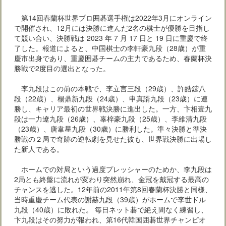
第14回春蘭杯世界プロ囲碁選手権は2022年3月にオンライン
で開催され、12月には決勝に進んだ2名の棋士が優勝を目指し
て競い合い、決勝戦は 2023 年 7 月 17 日と 19 日に重慶で終
了した。報道によると、中国棋士の李軒豪九段（28歳）が重
慶市出身であり、重慶囲碁チームの主力であるため、春蘭杯決
勝戦で2度目の選出となった。
李九段はこの前の本戦で、李立言三段（29歳）、許皓鋐八
段（22歳）、楊鼎新九段（24歳）、申真諝九段（23歳）に連
勝し、キャリア最初の世界戦決勝に進出した。一方、卞相壹九
段は一力遼九段（26歳）、辜梓豪九段（25歳）、李維清九段
（23歳）、唐韋星九段（30歳）に勝利した。準々決勝と準決
勝戦の２局で奇跡の逆転劇を見せた彼も、世界戦決勝に出場し
た新人である。
ホームでの対局という過度プレッシャーのためか、李九段は
2局とも終盤に流れが変わり突然崩れ、金冠を戴冠する最高の
チャンスを逃した。12年前の2011年第8回春蘭杯決勝と同様、
当時重慶チーム代表の謝赫九段（39歳）がホームで李世ドル
九段（40歳）に敗れた。 毎日ネット碁で絶え間なく練習し、
卞九段はその努力が報われ、第16代韓国囲碁世界チャンピオ