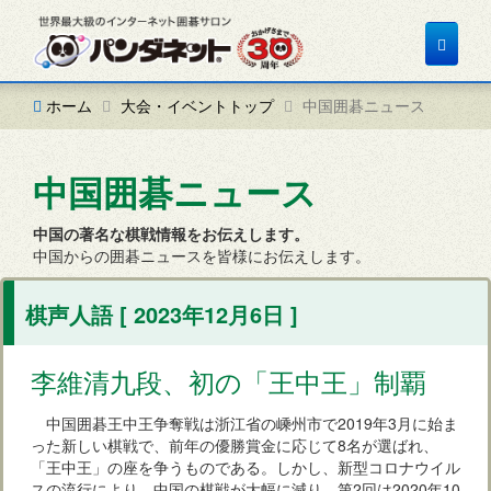
Toggle
navigat
ホーム
大会・イベントトップ
中国囲碁ニュース
中国囲碁ニュース
中国の著名な棋戦情報をお伝えします。
中国からの囲碁ニュースを皆様にお伝えします。
棋声人語 [ 2023年12月6日 ]
李維清九段、初の「王中王」制覇
中国囲碁王中王争奪戦は浙江省の嵊州市で2019年3月に始ま
った新しい棋戦で、前年の優勝賞金に応じて8名が選ばれ、
「王中王」の座を争うものである。しかし、新型コロナウイル
スの流行により、中国の棋戦が大幅に減り、第2回は2020年10