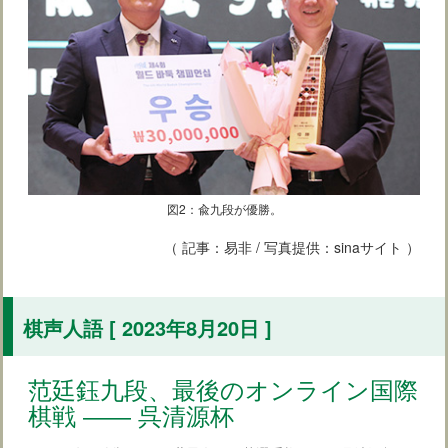
図2：兪九段が優勝。
（ 記事：易非 / 写真提供：sinaサイト ）
棋声人語 [ 2023年8月20日 ]
范廷鈺九段、最後のオンライン国際
棋戦 ―― 呉清源杯