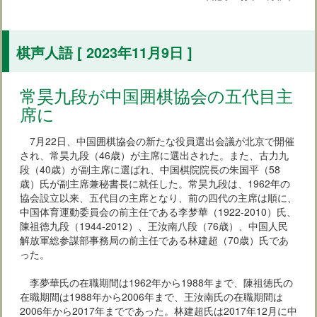
棋声人語 [ 2023年11月9日 ]
常昊九段が中国囲棋協会の五代目主
席に
7月22日、中国囲棋協会の新たな役員選出会議が北京で開催
され、常昊九段（46歳）が主席に選出された。また、古力九
段（40歳）が副主席に選ばれ、中国棋院院長の朱国平（58
歳）氏が副主席兼秘書長に就任した。常昊九段は、1962年の
協会設立以来、五代目の主席となり、前の四代の主席は順に、
中国体育運動委員会の前主任である李梦華（1922-2010）氏、
陳祖徳九段（1944-2012）、王汝南八段（76歳）、中国人民
解放軍総参謀部事務局の前主任である林建超（70歳）氏であ
った。
李夢華氏の在職期間は1962年から1988年まで、陳祖徳氏の
在職期間は1988年から2006年まで、王汝南氏の在職期間は
2006年から2017年までであった。林建超氏は2017年12月に中