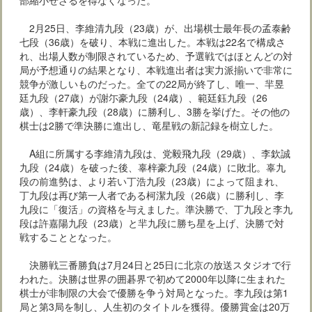
2月25日、李維清九段（23歳）が、出場棋士最年長の孟泰齢
七段（36歳）を破り、本戦に進出した。本戦は22名で構成さ
れ、出場人数が制限されているため、予選戦ではほとんどの対
局が予想通りの結果となり、本戦進出者は実力派揃いで非常に
競争が激しいものだった。全ての22局が終了し、唯一、羋昱
廷九段（27歳）が謝尓豪九段（24歳）、範廷鈺九段（26
歳）、李軒豪九段（28歳）に勝利し、3勝を挙げた。その他の
棋士は2勝で準決勝に進出し、竜星戦の新記録を樹立した。
A組に所属する李維清九段は、党毅飛九段（29歳）、李欽誠
九段（24歳）を破った後、辜梓豪九段（24歳）に敗北。辜九
段の前進勢は、より若い丁浩九段（23歳）によって阻まれ、
丁九段は再び第一人者である柯潔九段（26歳）に勝利し、李
九段に「復活」の資格を与えました。準決勝で、丁九段と李九
段は許嘉陽九段（23歳）と羋九段に勝ち星を上げ、決勝で対
戦することとなった。
決勝戦三番勝負は7月24日と25日に北京の放送スタジオで行
われた。決勝は世界の囲碁界で初めて2000年以降に生まれた
棋士が非制限の大会で優勝を争う対局となった。李九段は第1
局と第3局を制し、人生初のタイトルを獲得。優勝賞金は20万