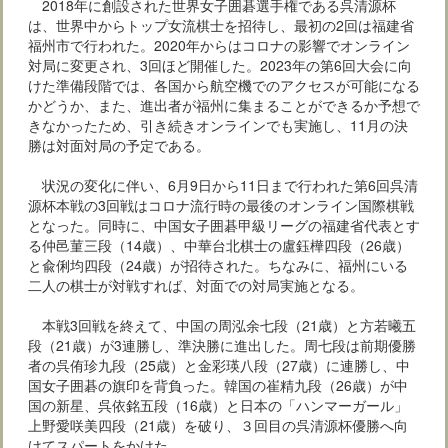
2018年に創設された世界女子囲碁選手権である呉清源杯
は、世界中からトップ女流棋士を招待し、最初の2回は福建省
福州市で行われた。2020年からはコロナの影響でオンライン
対局に変更され、3回ほど開催した。2023年の第6回大会に向
けた準備段階では、各国から航空機でのアクセスが可能になる
かどうか、また、進出者が福州に集まることができるか予想で
きなかったため、引き続きオンラインでも実施し、11月の決
勝は対面対局の予定である。
状況の変化に伴い、6月9日から11日まで行われた第6回呉清
源杯本戦の3回戦はコロナ流行時の最後のオンライン国際棋戦
となった。同時に、中国女子囲碁甲級リーグの福建省代表とす
る仲邑菫三段（14歳）、中華台北棋士の盧鈺樺四段（26歳）
と兪俐均四段（24歳）が招待された。ちなみに、福州にいる
二人の棋士が対戦すれば、対面での対局実施となる。
本戦3回戦を終えて、中国の周泓余七段（21歳）と方若曦五
段（21歳）が3連勝し、準決勝に進出した。周七段は前期優勝
者の呉侑珍九段（25歳）と金彩瑛八段（27歳）に連勝し、中
国女子囲碁の旗印を背負った。韓国の崔精九段（26歳）が中
国の新星、呉依銘五段（16歳）と日本の「ハンマーガール」
上野愛咲美四段（21歳）を破り、３回目の呉清源杯優勝へ向
けてスパートをかけた。