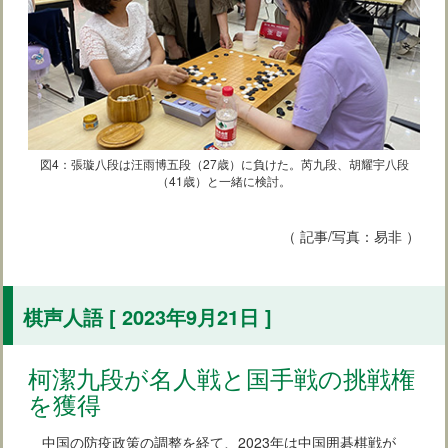
図4：張璇八段は汪雨博五段（27歳）に負けた。芮九段、胡耀宇八段
（41歳）と一緒に検討。
（ 記事/写真：易非 ）
棋声人語 [ 2023年9月21日 ]
柯潔九段が名人戦と国手戦の挑戦権
を獲得
中国の防疫政策の調整を経て、2023年は中国囲碁棋戦が