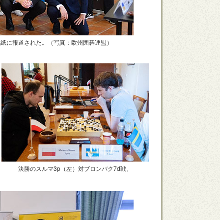
元紙に報道された。（写真：欧州囲碁連盟）
決勝のスルマ3p（左）対ブロンバク7d戦。