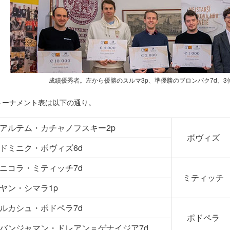
成績優秀者。左から優勝のスルマ3p、準優勝のブロンバク7d、3位
トーナメント表は以下の通り。
アルテム・カチャノフスキー2p
ボヴィズ
ドミニク・ボヴィズ6d
ニコラ・ミティッチ7d
ミティッチ
ヤン・シマラ1p
ルカシュ・ポドペラ7d
ポドペラ
バンジャマン・ドレアン＝ゲナイジア7d