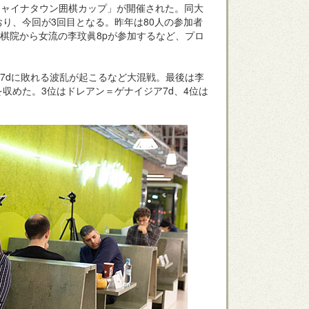
「チャイナタウン囲棋カップ」が開催された。同大
り、今回が3回目となる。昨年は80人の参加者
棋院から女流の李玟眞8pが参加するなど、プロ
7dに敗れる波乱が起こるなど大混戦。最後は李
を収めた。3位はドレアン＝ゲナイジア7d、4位は