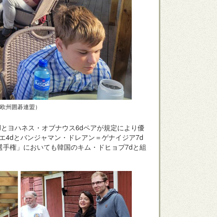
：欧州囲碁連盟）
dとヨハネス・オブナウス6dペアが規定により優
4dとバンジャマン・ドレアン＝ゲナイジア7d
選手権」においても韓国のキム・ドヒョプ7dと組