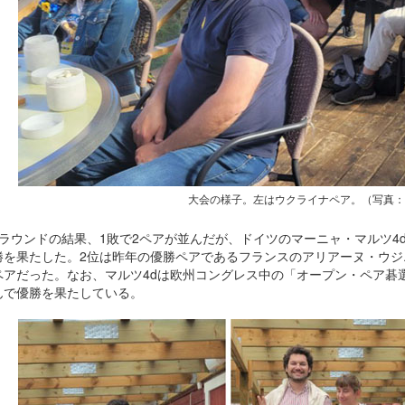
大会の様子。左はウクライナペア。（写真
6ラウンドの結果、1敗で2ペアが並んだが、ドイツのマーニャ・マルツ4
勝を果たした。2位は昨年の優勝ペアであるフランスのアリアーヌ・ウジエ
ペアだった。なお、マルツ4dは欧州コングレス中の「オープン・ペア碁
んで優勝を果たしている。