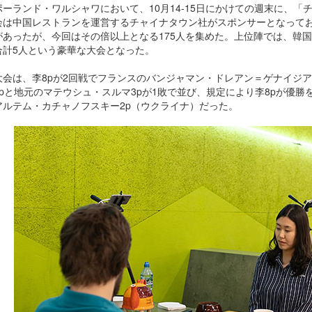
ポーランド・ワルシャワにおいて、10月14-15日にかけての週末に、
会は中国レストランを運営するチャイナタウン社がスポンサーとなってお
があったが、今回はその倍以上となる175人を集めた。上位陣では、韓国
合計5人という豪華な大会となった。
大会は、李8pが2回戦でフランスのバンジャマン・ドレアン＝ゲナイジア
8pと地元のマテウシュ・スルマ3pが1敗で並び、規定により李8pが優勝
アルテム・カチャノフスキー2p（ウクライナ）だった。