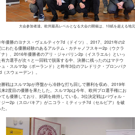
大会参加者達。欧州最高レベルとなる大会の開催は、10紙を超える地
昨年優勝のヨナス・ヴェルティケ7d（ドイツ）、2017、2021年の2
度にわたる優勝経験のあるアルテム・カチャノフスキー2p（ウクラ
イナ）、2016年優勝者のアリ・ジャバリン2p（イスラエル）といっ
た有力選手が次々と一回戦で脱落する中、決勝に残ったのはマテウ
シュ・スルマ3p（ポーランド）と昨年3位のフレドリク・ブロンバク
7d（スウェーデン）。
決勝戦はスルマ3pが序盤から冷静な打ち回しで勝利を収め、2019年
以来2度目の優勝を果たした。スルマ3pは今年、欧州プロ選手権にお
いても優勝しており、好調を維持している。3位決定戦はパヴォル・
リジー2p（スロバキア）がニコラ・ミティッチ7d（セルビア）を破
った。