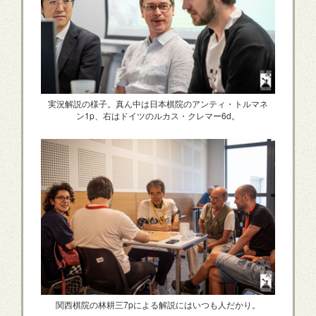
実況解説の様子。真ん中は日本棋院のアンティ・トルマネ
ン1p、右はドイツのルカス・クレマー6d。
関西棋院の林耕三7pによる解説にはいつも人だかり。