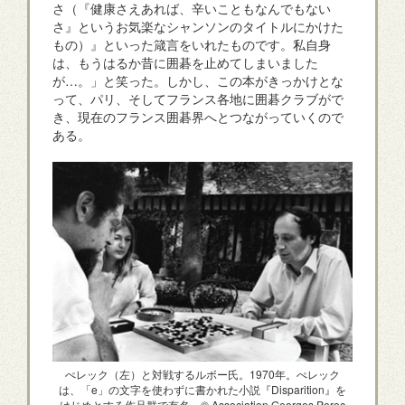
さ（『健康さえあれば、辛いこともなんでもない
さ』というお気楽なシャンソンのタイトルにかけた
もの）』といった箴言をいれたものです。私自身
は、もうはるか昔に囲碁を止めてしまいました
が…。」と笑った。しかし、この本がきっかけとな
って、パリ、そしてフランス各地に囲碁クラブがで
き、現在のフランス囲碁界へとつながっていくので
ある。
ぺレック（左）と対戦するルボー氏。1970年。ぺレック
は、「e」の文字を使わずに書かれた小説『Disparition』を
はじめとする作品群で有名。© Association Georges Perec