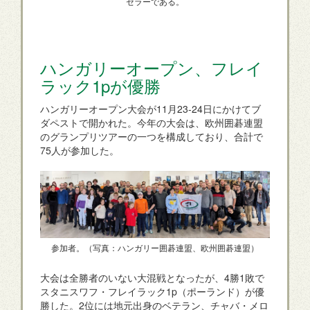
セラーである。
ハンガリーオープン、フレイ
ラック1pが優勝
ハンガリーオープン大会が11月23-24日にかけてブ
ダペストで開かれた。今年の大会は、欧州囲碁連盟
のグランプリツアーの一つを構成しており、合計で
75人が参加した。
参加者。（写真：ハンガリー囲碁連盟、欧州囲碁連盟）
大会は全勝者のいない大混戦となったが、4勝1敗で
スタニスワフ・フレイラック1p（ポーランド）が優
勝した。2位には地元出身のベテラン、チャバ・メロ