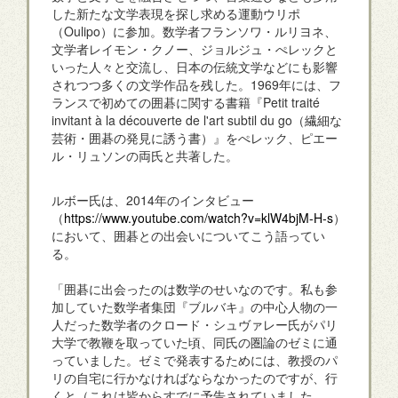
した新たな文学表現を探し求める運動ウリポ
（Oulipo）に参加。数学者フランソワ・ルリヨネ、
文学者レイモン・クノー、ジョルジュ・ぺレックと
いった人々と交流し、日本の伝統文学などにも影響
されつつ多くの文学作品を残した。1969年には、フ
ランスで初めての囲碁に関する書籍『Petit traité
invitant à la découverte de l'art subtil du go（繊細な
芸術・囲碁の発見に誘う書）』をぺレック、ピエー
ル・リュソンの両氏と共著した。
ルボー氏は、2014年のインタビュー
（
https://www.youtube.com/watch?v=klW4bjM-H-s
）
において、囲碁との出会いについてこう語ってい
る。
「囲碁に出会ったのは数学のせいなのです。私も参
加していた数学者集団『ブルバキ』の中心人物の一
人だった数学者のクロード・シュヴァレー氏がパリ
大学で教鞭を取っていた頃、同氏の圏論のゼミに通
っていました。ゼミで発表するためには、教授のパ
リの自宅に行かなければならなかったのですが、行
くと（これは皆からすでに予告されていました