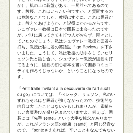
が）、机の上に碁盤があり、一局並べてあるので
す。教授、これはいったい何ですか、と質問するの
は危険なことでした。教授はすぐに、これは囲碁だ
よ、教えてあげようか、と説得にかかるからです。
シュヴァレー教授は日本で囲碁に出会ったのです
が、パリに戻ってきても打つ人がおらず、悶々とし
ていたのでしょう。私はシュヴァレー教授と囲碁を
打ち、教授は私に碁の英語誌『Igo Review』を下さ
いました。こうして、私は教授の助手をしていたリ
ュソン氏と話し合い、シュヴァレー教授が囲碁を打
てるように、囲碁の初心者本を書いて囲碁コミュニ
ティを作ろうじゃないか、ということになったので
す」
『Petit traité invitant à la découverte de l'art subtil
du go』については、「ぺレック、リュソン、私のい
ずれもそれほど囲碁が強くなかったので、技術的な
内容は大したことはないかもしれませんが、素晴ら
しい言葉遊びが盛り込まれていますよ。例えば、囲
碁には『先手 sente』という大事な観念があります
が、これがフランス語の健康（santé）と同じ発音な
ので、『senteさえあれば、辛いこともなんでもない