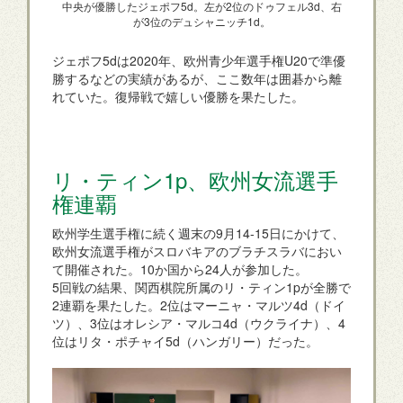
中央が優勝したジェポフ5d。左が2位のドゥフェル3d、右
が3位のデュシャニッチ1d。
ジェポフ5dは2020年、欧州青少年選手権U20で準優
勝するなどの実績があるが、ここ数年は囲碁から離
れていた。復帰戦で嬉しい優勝を果たした。
リ・ティン1p、欧州女流選手
権連覇
欧州学生選手権に続く週末の9月14-15日にかけて、
欧州女流選手権がスロバキアのブラチスラバにおい
て開催された。10か国から24人が参加した。
5回戦の結果、関西棋院所属のリ・ティン1pが全勝で
2連覇を果たした。2位はマーニャ・マルツ4d（ドイ
ツ）、3位はオレシア・マルコ4d（ウクライナ）、4
位はリタ・ポチャイ5d（ハンガリー）だった。