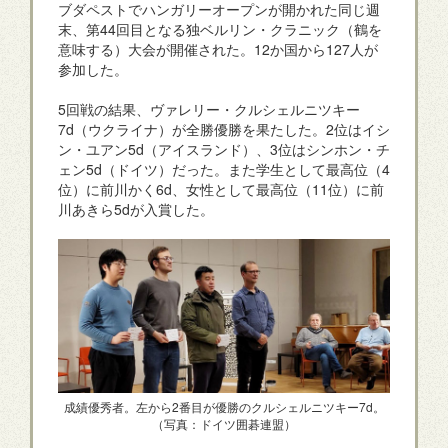
ブダペストでハンガリーオープンが開かれた同じ週
末、第44回目となる独ベルリン・クラニック（鶴を
意味する）大会が開催された。12か国から127人が
参加した。
5回戦の結果、ヴァレリー・クルシェルニツキー
7d（ウクライナ）が全勝優勝を果たした。2位はイシ
ン・ユアン5d（アイスランド）、3位はシンホン・チ
ェン5d（ドイツ）だった。また学生として最高位（4
位）に前川かく6d、女性として最高位（11位）に前
川あきら5dが入賞した。
成績優秀者。左から2番目が優勝のクルシェルニツキー7d。
（写真：ドイツ囲碁連盟）