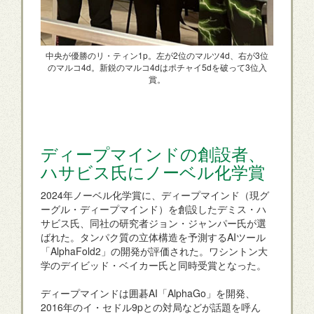
中央が優勝のリ・ティン1p。左が2位のマルツ4d、右が3位
のマルコ4d。新鋭のマルコ4dはポチャイ5dを破って3位入
賞。
ディープマインドの創設者、
ハサビス氏にノーベル化学賞
2024年ノーベル化学賞に、ディープマインド（現グ
ーグル・ディープマインド）を創設したデミス・ハ
サビス氏、同社の研究者ジョン・ジャンパー氏が選
ばれた。タンパク質の立体構造を予測するAIツール
「AlphaFold2」の開発が評価された。ワシントン大
学のデイビッド・ベイカー氏と同時受賞となった。
ディープマインドは囲碁AI「AlphaGo」を開発、
2016年のイ・セドル9pとの対局などが話題を呼ん