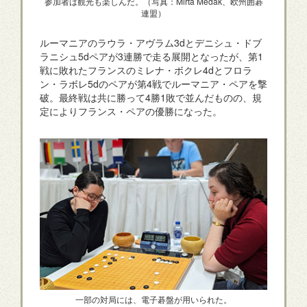
参加者は観光も楽しんだ。（写真：Mirta Medak、欧州囲碁
連盟）
ルーマニアのラウラ・アヴラム3dとデニシュ・ドブ
ラニシュ5dペアが3連勝で走る展開となったが、第1
戦に敗れたフランスのミレナ・ボクレ4dとフロラ
ン・ラボレ5dのペアが第4戦でルーマニア・ペアを撃
破。最終戦は共に勝って4勝1敗で並んだものの、規
定によりフランス・ペアの優勝になった。
一部の対局には、電子碁盤が用いられた。