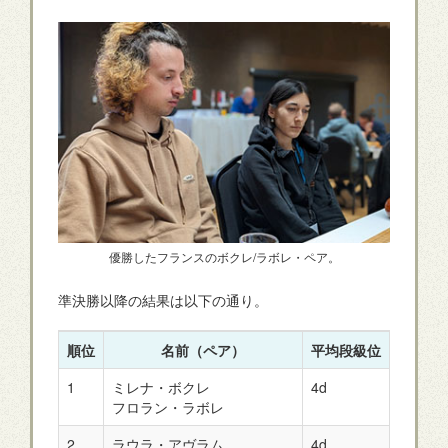
優勝したフランスのボクレ/ラボレ・ペア。
準決勝以降の結果は以下の通り。
順位
名前（ペア）
平均段級位
国
1
ミレナ・ボクレ
4d
フラン
フロラン・ラボレ
2
ラウラ・アヴラム
4d
ルーマ