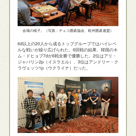
会場の様子。（写真：チェコ囲碁協会、欧州囲碁連盟）
6d以上の20人から成るトップグループではハイレベ
ルな戦いが繰り広げられた。6回戦の結果、韓国のキ
ム・ドヒョプ7dが6戦全勝で優勝した。2位はアリ・
ジャバリン2p（イスラエル）、3位はアンドリー・ク
ラヴェッツ1p（ウクライナ）だった。