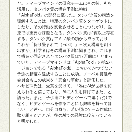
だ。ディープマインドの研究チームはその後、AIを
活用し、タンパク質の構造予測に挑戦、
「AlphaFold」の開発に至った。タンパク質の構造を
理解することは、特定のタンパク質をターゲットに
したり、その行動を変化させることにつながり、医
療では重要な課題となる。タンパク質は2億以上存在
する。タンパク質はアミノ酸の鎖から成っており、
これが「折り畳まれて（Fold）」三次元構造を創り
出すが、科学者はその構造予測に悩まされ、これま
で構造が同定されたタンパク質は17万個にとどまっ
ていた。ディープマインドは「AlphaFold」の第2バ
ージョンである「AlphaFold2」においてかつてない
予測の精度を達成することに成功。ノーベル賞選考
委員会もこの成果を「完全な革命」と評価した。
ハサビス氏は、受賞を受けて、「私はAIが世界を変
えられると信じており、AIに人生を捧げてきた」と
語った。また、子供達にビデオゲームで遊ぶだけで
なく、ビデオゲームを作ることにも興味を持ってほ
しい、と述べ、自分自身も、若い頃にゲーム作成に
取り組んだことが、後のAIでの経験に役立っている
と明かした。