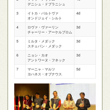
デニシュ・ドブラニシュ
3
イトカ・バルトヴァ
4d
チェコ
オンドジェイ・シルト
4
ロヴァ・ヴァーリン
3d
スウェ
チャーリー・アーケルブロム
5
ミルタ・メダック
3d
クロア
スチェパン・メダック
6
ニョシ・カオ
3d
フラン
アントワーヌ・フネック
7
マーニャ・マルツ
5d
ドイツ
ヨハネス・オブナウス