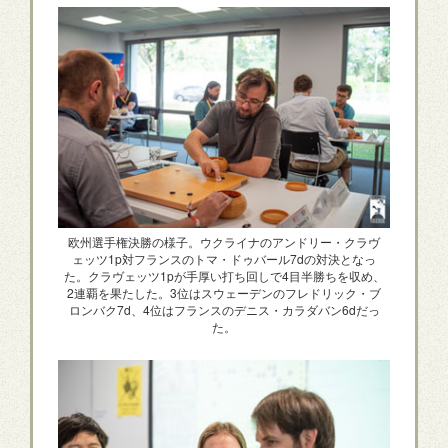
欧州選手権決勝の様子。ウクライナのアンドリー・クラヴ
ェッツ1p対フランスのトマ・ドゥバール7dの対決となっ
た。クラヴェッツ1pが手厚い打ち回しで4目半勝ちを収め、
2連覇を果たした。3位はスウェーデンのフレドリック・ブ
ロンバク7d、4位はフランスのデニス・カラダバン6dだっ
た。