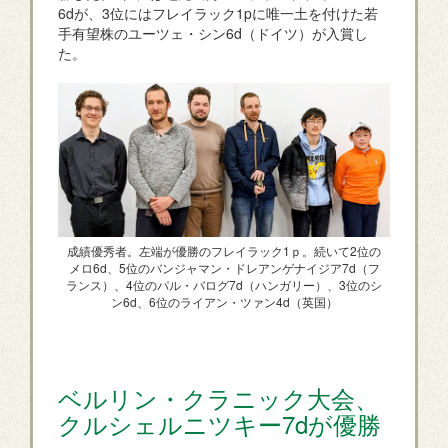
6dが、3位にはフレイラック1pに唯一土を付けた若
手有望株のユーツェ・シン6d（ドイツ）が入賞し
た。
成績優秀者。左端が優勝のフレイラック1ｐ。続いて2位の
メロ6d、5位のバンジャマン・ドレアンゲナイジア7d（フ
ランス）、4位のパル・バログ7d（ハンガリー）、3位のシ
ン6d、6位のライアン・ツァン4d（英国）
ベルリン・クラニック大会、
クルシェルニツキー7dが優勝