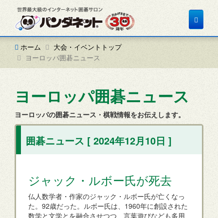
Toggle
navigat
ホーム
大会・イベントトップ
ヨーロッパ囲碁ニュース
ヨーロッパ囲碁ニュース
ヨーロッパの囲碁ニュース・棋戦情報をお伝えします。
囲碁ニュース [ 2024年12月10日 ]
ジャック・ルボー氏が死去
仏人数学者・作家のジャック・ルボー氏が亡くなっ
た。92歳だった。ルボー氏は、1960年に創設された
数学と文学とを融合させつつ、言葉遊びなども多用