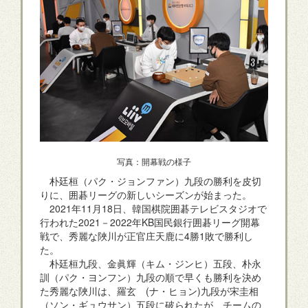
写真：開幕戦の様子
朴廷桓（パク・ジョンファン）九段の勝利を皮切
りに、囲碁リーグの新しいシーズンが始まった。
2021年11月18日、韓国棋院囲碁テレビスタジオで
行われた2021－2022年KB国民銀行囲碁リーグ開幕
戦で、秀麗な陜川が正官庄天鹿に4勝1敗で勝利し
た。
朴廷桓九段、金眞輝（キム・ジンヒ）五段、朴永
訓（パク・ヨンフン）九段の順で早くも勝利を決め
た秀麗な陜川は、羅玄 (ナ・ヒョン)九段が宋圭相
（ソン・ギュウサン）五段に破られたが、チームの