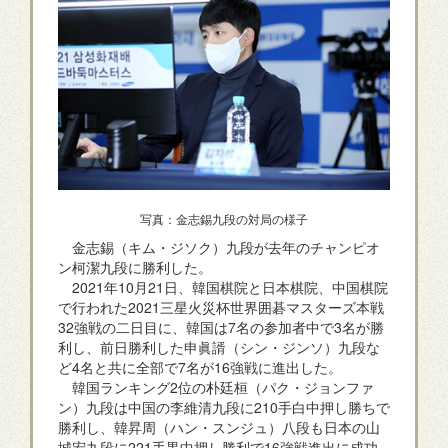
写真：金志錫九段の対局の様子
金志錫（キム・ジソク）九段が去年のチャンピオ
ン柯潔九段に勝利した。
2021年10月21日、韓国棋院と日本棋院、中国棋院
で行われた2021三星火災杯世界囲碁マスターズ本戦
32強戦の二日目に、韓国は7名の参加者中で3名が勝
利し、前日勝利した申眞諝（シン・ジンソ）九段な
ど4名と共に全部で7名が16強戦に進出した。
韓国ランキング2位の朴廷桓（パク・ジョンファ
ン）九段は中国の李維清九段に210手白中押し勝ちで
勝利し、韓昇周（ハン・スンジュ）八段も日本の山
城宏九段に221手黒中押し勝利で16強戦進出に成功