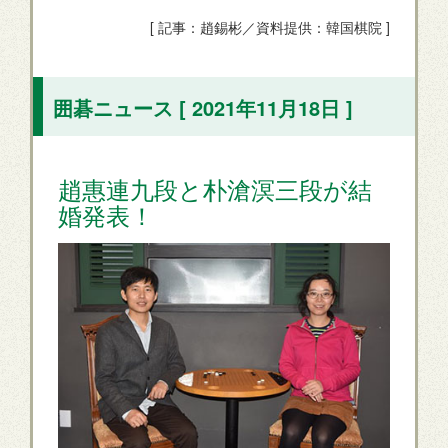
[ 記事：趙錫彬／資料提供：韓国棋院 ]
囲碁ニュース [ 2021年11月18日 ]
趙惠連九段と朴滄溟三段が結
婚発表！