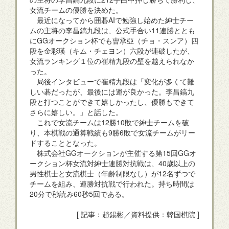
女流チームの優勝を決めた。
最近になってから囲碁AIで勉強し始めた紳士チー
ムの主将の李昌鎬九段は、公式手合い11連勝ととも
にGGオークション杯でも曺承亞（チョ・スンア）四
段を金彩瑛（キム・チェヨン）六段が連破したが、
女流ランキング１位の崔精九段の壁を越えられなか
った。
局後インタビューで崔精九段は「変化が多くて難
しい碁だったが、最後には運が良かった。李昌鎬九
段と打つことができて嬉しかったし、優勝もできて
さらに嬉しい。」と話した。
これで女流チームは12勝10敗で紳士チームを破
り、本棋戦の通算戦績も9勝6敗で女流チームがリー
ドすることとなった。
株式会社GGオークションが主催する第15回GGオ
ークション杯女流対紳士連勝対抗戦は、40歳以上の
男性棋士と女流棋士（年齢制限なし）が12名ずつで
チームを組み、連勝対抗戦で行われた。持ち時間は
20分で秒読み60秒5回である。
[ 記事：趙錫彬／資料提供：韓国棋院 ]