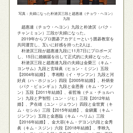
写真：夫婦になった朴滄溟三段と趙惠連（チョウ・ヘヨン）
九段
趙惠連（チョウ・ヘヨン）九段と朴滄溟（パク・
チャンミョン）三段が夫婦になった。
2019年からプロ囲碁アカデミーという囲碁教室を
共同運営し、互いに好感を持った2人は、
朴滄溟三段が趙惠連九段に11月7日にプロポーズ
し、15日に婚姻届を出して正式的に夫婦となった。
朴滄溟三段と趙惠連九段の夫婦は金榮三（キム・
ヨンサム）九段と玄味眞（ヒョン・ミジン）五段
【2004年結婚】、李相勳（イ・サンフン）九段と河
好貞（ハ・ホジョン）四段【2005年結婚】、朴炳奎
（パク・ビョンギュ）九段と金恩善（キム・ウンソ
ン）五段【2011年結婚】、崔哲瀚（チェ・チョルハ
ン）九段と尹智熙（ユン・ジヒ）三段【2012年結
婚】、尹在雄（ユン・ジェウン）四段と金世實（キ
ム・セシル）三段【2015年結婚】、金鎭薰（キム・
ジンフン）五段と金惠臨（キム・ヘリム）三段
【2016年結婚】、金大容(キム・デヨン)六段と金秀
眞（キム・スジン）六段【2018年結婚】、李映九