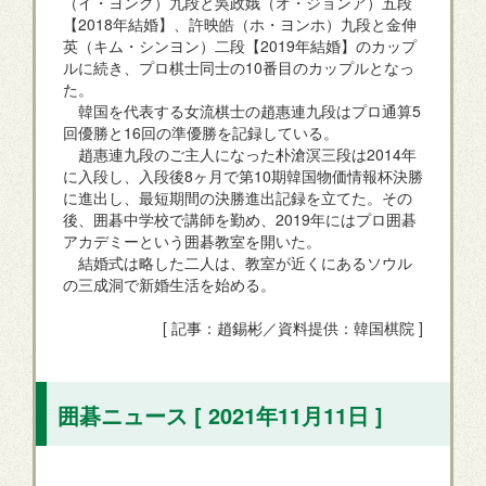
（イ・ヨング）九段と吳政娥（オ・ジョンア）五段
【2018年結婚】、許映皓（ホ・ヨンホ）九段と金伸
英（キム・シンヨン）二段【2019年結婚】のカップ
ルに続き、プロ棋士同士の10番目のカップルとなっ
た。
韓国を代表する女流棋士の趙惠連九段はプロ通算5
回優勝と16回の準優勝を記録している。
趙惠連九段のご主人になった朴滄溟三段は2014年
に入段し、入段後8ヶ月で第10期韓国物価情報杯決勝
に進出し、最短期間の決勝進出記録を立てた。その
後、囲碁中学校で講師を勤め、2019年にはプロ囲碁
アカデミーという囲碁教室を開いた。
結婚式は略した二人は、教室が近くにあるソウル
の三成洞で新婚生活を始める。
[ 記事：趙錫彬／資料提供：韓国棋院 ]
囲碁ニュース [ 2021年11月11日 ]