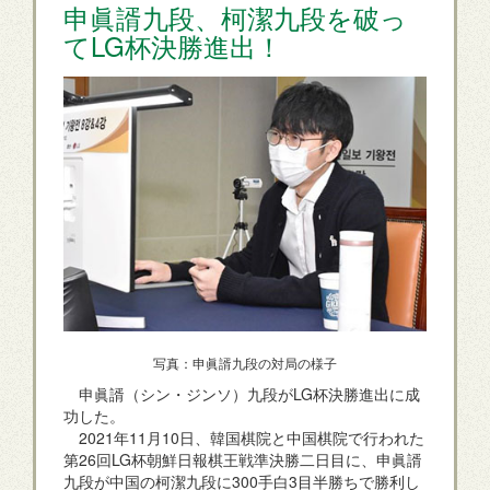
申眞諝九段、柯潔九段を破っ
てLG杯決勝進出！
写真：申眞諝九段の対局の様子
申眞諝（シン・ジンソ）九段がLG杯決勝進出に成
功した。
2021年11月10日、韓国棋院と中国棋院で行われた
第26回LG杯朝鮮日報棋王戦準決勝二日目に、申眞諝
九段が中国の柯潔九段に300手白3目半勝ちで勝利し