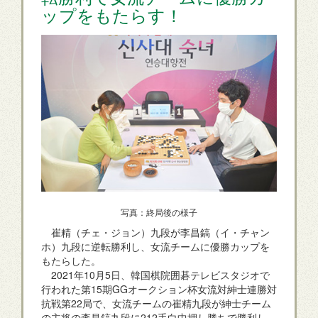
ップをもたらす！
写真：終局後の様子
崔精（チェ・ジョン）九段が李昌鎬（イ・チャン
ホ）九段に逆転勝利し、女流チームに優勝カップを
もたらした。
2021年10月5日、韓国棋院囲碁テレビスタジオで
行われた第15期GGオークション杯女流対紳士連勝対
抗戦第22局で、女流チームの崔精九段が紳士チーム
の主将の李昌鎬九段に212手白中押し勝ちで勝利し、