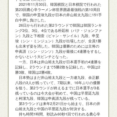
2021年11月30日、韓国棋院と日本棋院で行われた
第23回農心辛ラーメン杯世界囲碁最強戦の第10局目
で、韓国の申旻埈九段が日本の井山裕太九段に151手
白中押し負けした。
26日から行われた第2ラウンドで韓国は韓国ランキ
ング2位、3位、4位である朴廷桓（パク・ジョンファ
ン）九段と卞相壹（ビャン・サンイル）九段、申旻
埈（シン・ミンジュン）九段が出場したが、全員1勝
も出来ず姿を消した。韓国は優勝のためには主将の
申眞諝（シン・ジンソ）九段が最後に4連勝をするし
かないという大ピンチとなった。
一方、日本は井山裕太九段が日本選手初の4連勝を
記録し、2ラウンドまで5勝2敗を記録した。中国は2
勝3敗、韓国は2勝4敗。
日本勢はまだ井山裕太九段と一力遼九段、余正麒
八段の3人が残っていて、7期以来、16年ぶりの優勝
を狙う。第2ラウンドが終えるまでに日本選手が3名
残っているのは今大会が初めて。中国は羋昱廷九段
と柯潔九段、韓国は申眞諝九段が残っている。
第3ラウンドは来年2月21日から始まり、日本の井
山裕太九段と中国の羋昱廷九段が対決する。
持ち時間1時間、秒読み60秒1回で行われる農心辛