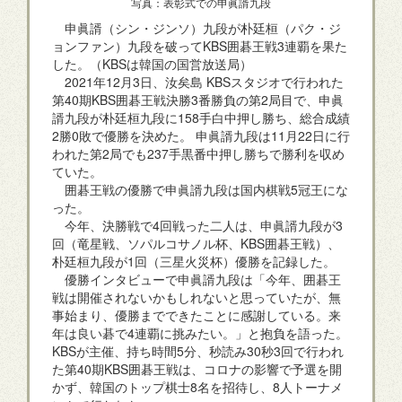
写真：表彰式での申眞諝九段
申眞諝（シン・ジンソ）九段が朴廷桓（パク・ジ
ョンファン）九段を破ってKBS囲碁王戦3連覇を果た
した。（KBSは韓国の国営放送局）
2021年12月3日、汝矣島 KBSスタジオで行われた
第40期KBS囲碁王戦決勝3番勝負の第2局目で、申眞
諝九段が朴廷桓九段に158手白中押し勝ち、総合成績
2勝0敗で優勝を決めた。 申眞諝九段は11月22日に行
われた第2局でも237手黒番中押し勝ちで勝利を収め
ていた。
囲碁王戦の優勝で申眞諝九段は国内棋戦5冠王にな
った。
今年、決勝戦で4回戦った二人は、申眞諝九段が3
回（竜星戦、ソパルコサノル杯、KBS囲碁王戦）、
朴廷桓九段が1回（三星火災杯）優勝を記録した。
優勝インタビューで申眞諝九段は「今年、囲碁王
戦は開催されないかもしれないと思っていたが、無
事始まり、優勝までできたことに感謝している。来
年は良い碁で4連覇に挑みたい。」と抱負を語った。
KBSが主催、持ち時間5分、秒読み30秒3回で行われ
た第40期KBS囲碁王戦は、コロナの影響で予選を開
かず、韓国のトップ棋士8名を招待し、8人トーナメ