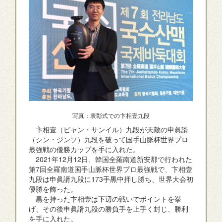
写真：表彰式での卞相壹九段
卞相壹（ビャン・サンイル）九段が天敵の申眞諝
（シン・ジンソ）九段を破って国手山脈杯世界プロ
最強戦の優勝カップを手に入れた。
2021年12月12日、韓国全羅南道新安郡で行われた
第7回全羅南道国手山脈杯世界プロ最強戦で、卞相壹
九段は申眞諝九段に173手黒中押し勝ち、世界大会初
優勝を飾った。
黒を持った卞相壹は下辺の戦いでポイントを挙
げ、その後申眞諝九段の勝負手を上手く封じ、勝利
を手に入れた。