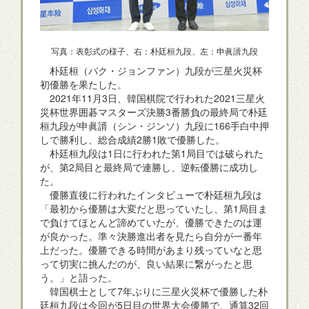
写真：表彰式の様子、右：朴廷桓九段、左：申眞諝九段
朴廷桓（パク・ジョンファン）九段が三星火災杯
初優勝を果たした。
2021年11月3日、韓国棋院で行われた2021三星火
災杯世界囲碁マスターズ決勝3番勝負の最終局で朴廷
桓九段が申眞諝（シン・ジンソ）九段に166手白中押
しで勝利し、総合成績2勝1敗で優勝した。
朴廷桓九段は1日に行われた第1局目では破られた
が、第2局目と最終局で連勝し、逆転優勝に成功し
た。
優勝直後に行われたインタビューで朴廷桓九段は
「最初から優勝は大変だと思っていたし、第1局目ま
で負けてほとんど諦めていたが、優勝できたのは運
が良かった。準々決勝進出者を見たら自分が一番年
上だった。優勝できる時間があまり残っていなと思
って切実に挑んだのが、良い結果に繋がったと思
う。」と語った。
韓国棋士として7年ぶりに三星火災杯で優勝した朴
廷桓九段は今回が5日目の世界大会優勝で、通算32回