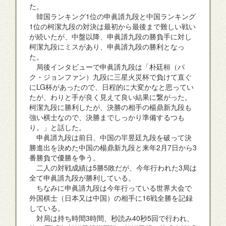
た。
韓国ランキング1位の申眞諝九段と中国ランキング
1位の柯潔九段の対決は最初から最後まで難しい戦い
が続いたが、中盤以降、申眞諝九段の勝負手に対し
柯潔九段にミスがあり、申眞諝九段の勝利となっ
た。
局後インタビューで申眞諝九段は「朴廷桓（パ
ク・ジョンファン）九段に三星火災杯で負けて直ぐ
にLG杯があったので、日程的に大変かなと思ってい
たが、わりと手が良く見えて良い結果に繋がった。
柯潔九段に勝利したが、決勝の相手の楊鼎新九段も
強い棋士なので、決勝までしっかり準備するつも
り。」と話した。
申眞諝九段は前日、中国の羋昱廷九段を破って決
勝進出を決めた中国の楊鼎新九段と来年2月7日から3
番勝負で優勝を争う。
二人の対戦成績は5勝5敗だが、今年行われた3局は
全て申眞諝九段が勝利している。
ちなみに申眞諝九段は今年行っている世界大会で
外国棋士（日本又は中国）の相手に16戦全勝を記録
している。
対局は持ち時間3時間、秒読み40秒5回で行われ、