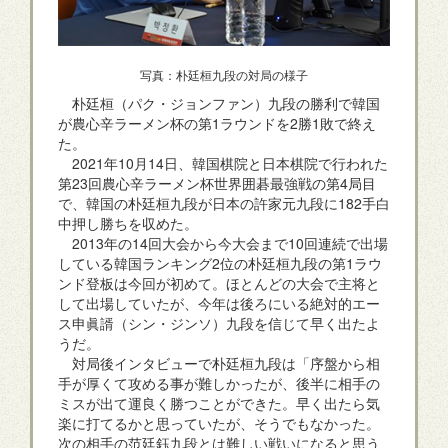
写真：朴廷桓九段の対局の様子
朴廷桓（パク・ジョンファン）九段の勝利で韓国
が農心辛ラーメン杯の第1ラウンドを2勝1敗で終え
た。
2021年10月14日、韓国棋院と日本棋院で行われた
第23回農心辛ラーメン杯世界囲碁最強戦の第4局目
で、韓国の朴廷桓九段が日本の許家元九段に182手白
中押し勝ちを収めた。
2013年の14回大会から今大会まで10回連続で出場
している韓国ランキング2位の朴廷桓九段の第1ラウ
ンド登板は今回が初めて。ほとんどの大会で主将と
して出場していたが、今年は後ろにいる絶対的エー
ス申眞諝（シン・ジンソ）九段を信じて早く出たよ
うだ。
対局後インタビューで朴廷桓九段は「序盤から相
手が厚くて攻める事が難しかったが、後半に相手の
ミスが出て運良く勝つことができた。早く出たら気
楽に打てるかと思っていたが、そうでもなかった。
次の相手の范廷鈺九段とは難しい戦いになると思う