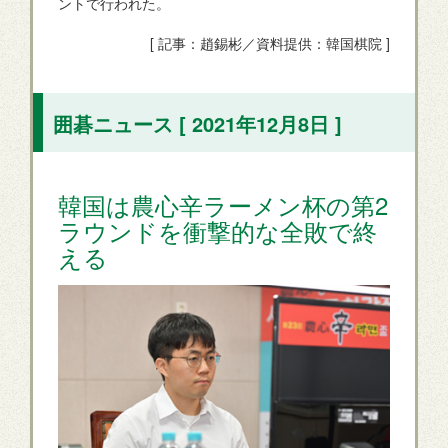
ントで行われた。
[ 記事：趙錫彬／資料提供：韓国棋院 ]
囲碁ニュース [ 2021年12月8日 ]
韓国は農心辛ラーメン杯の第2
ラウンドを衝撃的な全敗で終
える