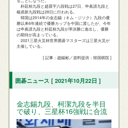
ることになった。
朴廷桓九段と趙晨宇八段戦は27日、申眞諝九段と
楊鼎新九段戦は28日に行われる。
韓国は2014年の金志錫（キム・ジソク）九段の優
勝以来6年連続で優勝カップを中国に渡したが、今年
は申眞諝九段と朴廷桓九段が準決勝に進出し、優勝
の期待が高まっている。
2021三星火災杯世界囲碁マスターズは三星火災が
主催している。
[ 記事：趙錫彬／資料提供：韓国棋院 ]
囲碁ニュース [ 2021年10月22日 ]
金志錫九段、柯潔九段を半目
で破り、三星杯16強戦に合流