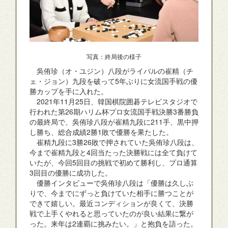
写真：終局後の様子
吳侑珍（オ・ユジン）八段がライバルの崔精（チ
ェ・ジョン）九段を破って5年ぶりに女流国手戦の優
勝カップを手に入れた。
2021年11月25日、韓国棋院囲碁テレビスタジオで
行われた第26期ハリム杯プロ女流国手戦決勝3番勝負
の最終局で、吳侑珍八段が崔精九段に211手、黒中押
し勝ち、総合成績2勝1敗で優勝を果たした。
崔精九段に3勝26敗で押されていた吳侑珍八段は、
今まで崔精九段と4回当たった決勝戦には全て負けて
いたが、今回5回目の挑戦で初めて勝利し、プロ通算
3回目の優勝に成功した。
優勝インタビューで吳侑珍八段は「優勝は久しぶ
りで、今までにずっと負けていた相手に勝つことが
できて嬉しい。最近コンディションが良くて、決勝
戦で上手くやれると思っていたのが良い結果に繋が
った。来年は2連覇に挑みたい。」と抱負を語った。