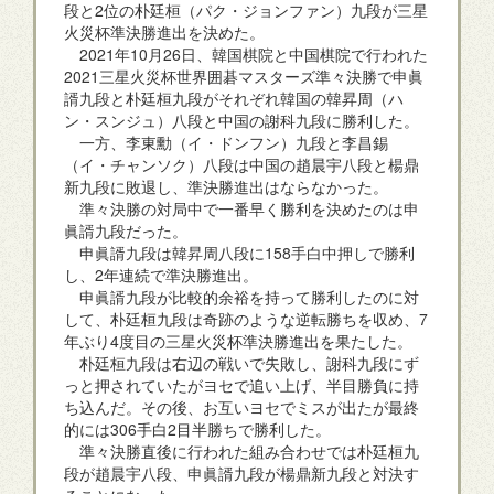
段と2位の朴廷桓（パク・ジョンファン）九段が三星
火災杯準決勝進出を決めた。
2021年10月26日、韓国棋院と中国棋院で行われた
2021三星火災杯世界囲碁マスターズ準々決勝で申眞
諝九段と朴廷桓九段がそれぞれ韓国の韓昇周（ハ
ン・スンジュ）八段と中国の謝科九段に勝利した。
一方、李東勳（イ・ドンフン）九段と李昌錫
（イ・チャンソク）八段は中国の趙晨宇八段と楊鼎
新九段に敗退し、準決勝進出はならなかった。
準々決勝の対局中で一番早く勝利を決めたのは申
眞諝九段だった。
申眞諝九段は韓昇周八段に158手白中押しで勝利
し、2年連続で準決勝進出。
申眞諝九段が比較的余裕を持って勝利したのに対
して、朴廷桓九段は奇跡のような逆転勝ちを収め、7
年ぶり4度目の三星火災杯準決勝進出を果たした。
朴廷桓九段は右辺の戦いで失敗し、謝科九段にず
っと押されていたがヨセで追い上げ、半目勝負に持
ち込んだ。その後、お互いヨセでミスが出たが最終
的には306手白2目半勝ちで勝利した。
準々決勝直後に行われた組み合わせでは朴廷桓九
段が趙晨宇八段、申眞諝九段が楊鼎新九段と対決す