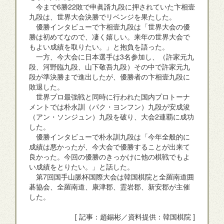
今まで6勝22敗で申眞諝九段に押されていた卞相壹
九段は、世界大会決勝でリベンジを果たした。
優勝インタビューで卞相壹九段は「世界大会の優
勝は初めてなので、凄く嬉しい。来年の世界大会で
もよい成績を取りたい。」と抱負を語った。
一方、今大会に日本選手は3名参加し、（許家元九
段、河野臨九段、山下敬吾九段）その中で許家元九
段が準決勝まで進出したが、優勝者の卞相壹九段に
敗退した。
世界プロ最強戦と同時に行われた国内プロトーナ
メントでは朴永訓（パク・ヨンフン）九段が安成浚
（アン・ソンジュン）九段を破り、大会2連覇に成功
した。
優勝インタビューで朴永訓九段は「今年全般的に
成績は悪かったが、今大会で優勝することが出来て
良かった。今回の優勝のきっかけに他の棋戦でもよ
い成績をとりたい。」と話した。
第7回国手山脈杯国際大会は韓国棋院と全羅南道囲
碁協会、全羅南道、康津郡、霊岩郡、新安郡が主催
した。
[ 記事：趙錫彬／資料提供：韓国棋院 ]