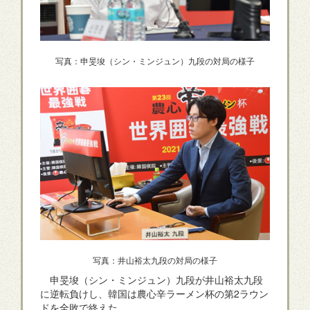
写真：申旻埈（シン・ミンジュン）九段の対局の様子
写真：井山裕太九段の対局の様子
申旻埈（シン・ミンジュン）九段が井山裕太九段
に逆転負けし、韓国は農心辛ラーメン杯の第2ラウン
ドを全敗で終えた。