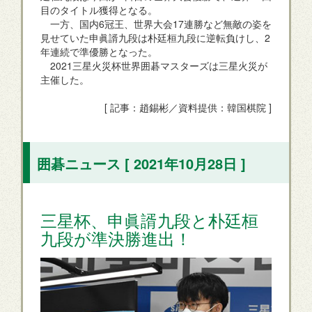
目のタイトル獲得となる。
一方、国内6冠王、世界大会17連勝など無敵の姿を
見せていた申眞諝九段は朴廷桓九段に逆転負けし、2
年連続で準優勝となった。
2021三星火災杯世界囲碁マスターズは三星火災が
主催した。
[ 記事：趙錫彬／資料提供：韓国棋院 ]
囲碁ニュース [ 2021年10月28日 ]
三星杯、申眞諝九段と朴廷桓
九段が準決勝進出！