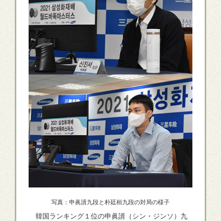
写真：申眞諝九段と朴廷桓九段の対局の様子
韓国ランキング１位の申眞諝（シン・ジンソ）九