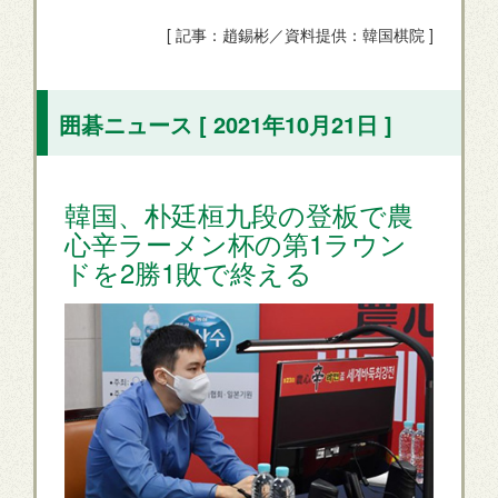
[ 記事：趙錫彬／資料提供：韓国棋院 ]
囲碁ニュース [ 2021年10月21日 ]
韓国、朴廷桓九段の登板で農
心辛ラーメン杯の第1ラウン
ドを2勝1敗で終える