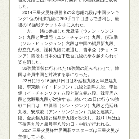
した。
2014三星火災杯優勝者の金志錫九段は中国ランキ
ング1位の柯潔九段に250手白半目勝ちで勝利し、最
後の16強戦チケットを手に入れた。
一方、一緒に参加した元晟溱（ウォン・ソンジ
ン）九段と尹燦熙（ユン・チャンヒ）九段、偰玹準
（ソル・ヒョンジュン）六段は中国の楊鼎新九段、
彭立尭八段、謝科九段に敗退し、曺承亞（チョ・ス
ンア）四段も日本の山下敬吾九段の壁を越えられず
姿を消した。
32強戦直後に行われた16強戦の組み合わせで、韓
国は全員中国と対決する事になった。
22日に行う16強戦1日目は朴廷桓九段と羋昱廷九
段、李東勳（イ・ドンフン）九段と謝科九段、李昌
錫（イ・チャンソク）八段と彭立尭八段、韓昇周八
段と党毅飛九段が対決する。続いて23日に行う16強
戦二日目は、申眞諝（シン・ジンソ）九段と范廷鈺
九段、安成浚（アン・ソンジュン）九段と連笑九
段、金志錫九段と楊鼎新九段が対決し、残り1局は山
下敬吾九段と趙晨宇八段の日・中戦で行われる。
2021三星火災杯世界囲碁マスターズは三星火災が
主催している。