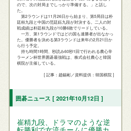
ので、次の対局までしっかり準備する。」と話し
た。
第2ラウンドは11月26日から始まり、第5局目は朴
廷桓九段と中国の范廷鈺九段が対決する。二人の対
戦成績は朴廷桓九段が10勝6敗でリードしている。
一方、第1ラウンドではどの国も連勝者が出なかっ
た。優勝者を決める第3ラウンドは来年の2月21日か
ら行う予定。
持ち時間1時間、秒読み60秒1回で行われる農心辛
ラーメン杯世界囲碁最強戦は、株式会社農心と韓国
棋院が主催している。
[ 記事：趙錫彬／資料提供：韓国棋院 ]
囲碁ニュース [ 2021年10月12日 ]
崔精九段、ドラマのような逆
転勝利で女流チームに優勝カ