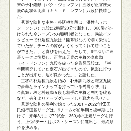
末の子朴鐘勳（パク・ジョンフン）五段が正官庄天
鹿の副将金明訓（キム・ミョンフン）八段に快勝し
た。
秀麗な陜川な主将・朴廷桓九段は、洪性志（ホ
ン・ソンジ）九段に2時間20分で勝利し、360勝がか
けられた今シーズンの初勝利者となった。局後イン
タビューで朴廷桓九段は「開幕戦なので凄く緊張し
ていたが、チームの皆がよくやってくれて勝つこと
ができた。」と喜びを伝えた。そして、6年ぶりに囲
碁リーグに復帰し、正官庄天鹿の主将の李東勳
（イ・ドンフン）九段を破った金眞輝五段は、「半
年間研究していた定石が出てきたので、気楽に打つ
ことが出来た。運が良かった。」と話した。
主将の朴廷桓九段を始め、朴永訓九段と羅玄九段
で豪華なラインナップを持っている秀麗な陜川は、
金眞輝五段と朴鐘勳五段も相手の主将と副将を破る
など、去年よりアップグレードした戦力を見せた。
秀麗な陜川の勝利で始まった2021－2022年KB国
民銀行囲碁リーグは、9チームが前半期と後半期に分
けて、来年3月まで72試合、360局の正規リーグを行
う。上位5チームはポストシーズンに進出し、最終順
位を決める。