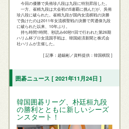
今回の優勝で吳侑珍八段は九段に特別昇段した。
一方、崔精九段は大会初の5連覇に挑んだが、吳侑
珍八段に破られた。崔精九段が国内女流棋戦の決勝
で負けたのは2011年女流棋聖戦の決勝で芮迺偉九段
に破られた以来、10年ぶり。
持ち時間1時間、秒読み60秒1回で行われた第26期
ハリム杯プロ女流国手戦は、韓国経済新聞と株式会
社ハリムが主催した。
[ 記事：趙錫彬／資料提供：韓国棋院 ]
囲碁ニュース [ 2021年11月24日 ]
韓国囲碁リーグ、朴廷桓九段
の勝利とともに新しいシーズ
ンスタート！