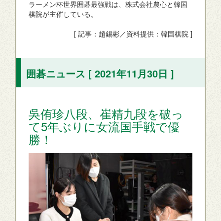
ラーメン杯世界囲碁最強戦は、株式会社農心と韓国
棋院が主催している。
[ 記事：趙錫彬／資料提供：韓国棋院 ]
囲碁ニュース [ 2021年11月30日 ]
吳侑珍八段、崔精九段を破っ
て5年ぶりに女流国手戦で優
勝！