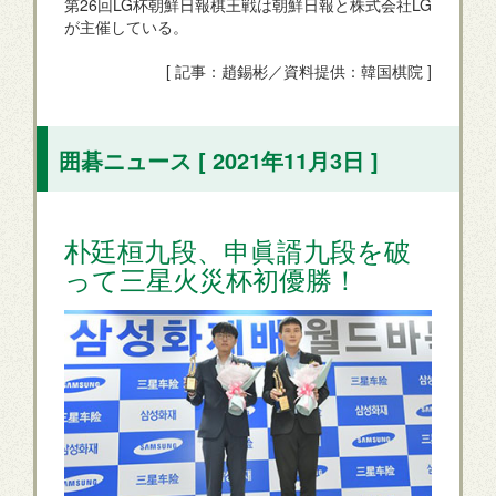
第26回LG杯朝鮮日報棋王戦は朝鮮日報と株式会社LG
が主催している。
[ 記事：趙錫彬／資料提供：韓国棋院 ]
囲碁ニュース [ 2021年11月3日 ]
朴廷桓九段、申眞諝九段を破
って三星火災杯初優勝！