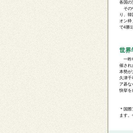
各国の
その中
り、韓
オン枠
で4勝
世界
一昨年
催され
本勢が
久津千
ア碁な
快挙を
＊国際
ます。