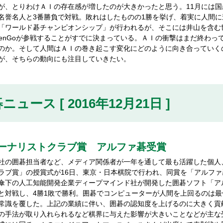
が、とりわけＡＩの存在感が増したのが大きかったと思う。11月には国産の
名誉名人と3番勝負で対戦。敗れはしたものの1勝を挙げ、着実に人間に
「ワールド碁チャンピオンシップ」が行われるが、そこには井山を含む
pZenGoが参戦することがすでに決まっている。ＡＩの衝撃はまだ終わ
のか。そして人間はＡＩの巻き起こす変化にどのように向き合っていくの
が、そちらの動向にも注目していきたい。
ニュース [ 2016年12月21日 ]
ーナリストクラブ賞 アルファ碁受賞
の囲碁担当者など、メディア関係者が一年を通して最も活躍した個人、
ラブ賞」の授賞式が16日、東京・日本棋院で行われ、同賞を「アルフ
傘下の人工知能開発企業ディープマインド社が開発した囲碁ソフト「ア
と対戦し、4勝1敗で勝利。囲碁でコンピューターが人間を上回るのは最
常識を覆した。上記の業績に伴い、囲碁の認知度を上げるのに大きく貢
の手法が取り入れられるなど棋界に与えた影響が大きいことなどが主な