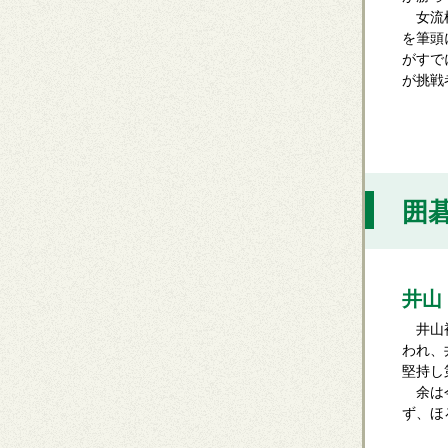
女流棋
を筆頭
がすで
が挑戦
囲碁
井山
井山裕
われ、
堅持し
余は今
ず、ほ