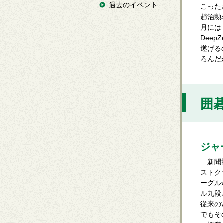
過去のイベント
こった
趙治勲
月には
Dee
遂げる
ろんだ
囲碁
ジャ
新聞社
ストク
ーグル
ル九段
従来の
でもそ