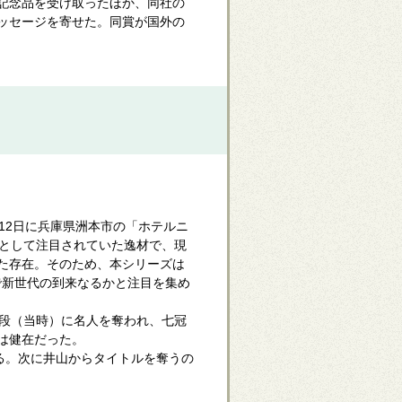
記念品を受け取ったほか、同社の
ッセージを寄せた。同賞が国外の
月12日に兵庫県洲本市の「ホテルニ
山として注目されていた逸材で、現
た存在。そのため、本シリーズは
で新世代の到来なるかと注目を集め
段（当時）に名人を奪われ、七冠
は健在だった。
る。次に井山からタイトルを奪うの