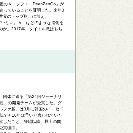
ＡＩソフト「DeepZenGo」が
迫っていることを証明した。来年3
世界のトップ棋士に加え、
っていない。ＡＩはどのような進化を
か。2017年、タイトル戦はもち
団体に送る「第34回ジャーナリ
ァ碁」の開発チームが受賞した。グ
ルファ碁」は3月に韓国のイ・セド
低でも10年は早いと言われていた
献したこと、登場以降、棋士の間
受賞理由。