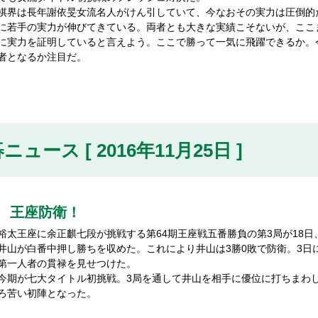
界は長年謝依旻女流名人がけん引していて、今なおその実力は圧倒的
に若手の実力が伸びてきている。両者とも大きな実績こそないが、ここ
に実力を証明していると言えよう。ここで勝って一気に飛躍できるか。
者となるか注目だ。
ニュース [ 2016年11月25日 ]
 王座防衛！
太王座に余正麒七段が挑戦する第64期王座戦五番勝負の第3局が18日
井山が白番中押し勝ちを収めた。これにより井山は3勝0敗で防衛。3日
第一人者の貫禄を見せつけた。
期が七大タイトル初挑戦。3局を通して井山を相手に優位に打ちまわ
ろ苦い初陣となった。