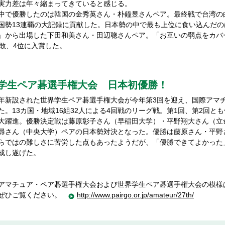
実力差は年々縮まってきていると感じる。
で優勝したのは韓国の金秀英さん・朴鐘昱さんペア。最終戦で台湾の
国勢13連覇の大記録に貢献した。日本勢の中で最も上位に食い込んだ
」から出場した下田和美さん・田辺聰さんペア。「お互いの弱点をカバ
1敗、4位に入賞した。
学生ペア碁選手権大会 日本初優勝！
新設された世界学生ペア碁選手権大会が今年第3回を迎え、国際アマ
た。13カ国・地域16組32人による4回戦のリーグ戦。第1回、第2回と
大躍進。優勝決定戦は藤原彰子さん（早稲田大学）・平野翔大さん（立
尋さん（中央大学）ペアの日本勢対決となった。優勝は藤原さん・平野
らではの難しさに苦労した点もあったようだが、「優勝できてよかった
成し遂げた。
アマチュア・ペア碁選手権大会および世界学生ペア碁選手権大会の模様
ぜひご覧ください。
http://www.pairgo.or.jp/amateur/27th/