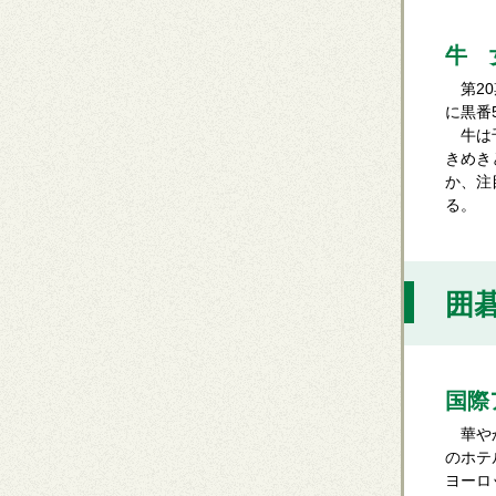
牛 
第20
に黒番
牛は千
きめき
か、注
る。
囲碁
国際
華やか
のホテ
ヨーロ