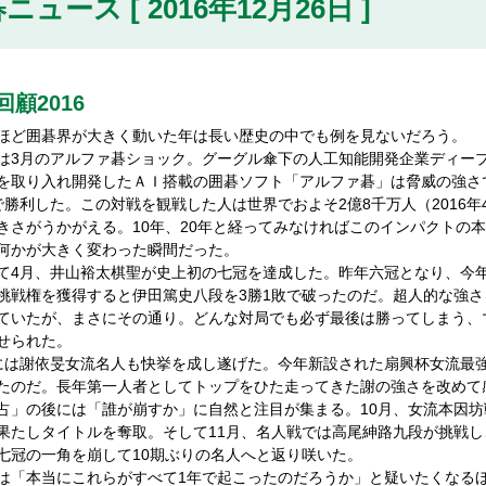
ニュース [ 2016年12月26日 ]
回顧2016
ど囲碁界が大きく動いた年は長い歴史の中でも例を見ないだろう。
3月のアルファ碁ショック。グーグル傘下の人工知能開発企業ディー
を取り入れ開発したＡＩ搭載の囲碁ソフト「アルファ碁」は脅威の強さ
で勝利した。この対戦を観戦した人は世界でおよそ2億8千万人（2016
きさがうかがえる。10年、20年と経ってみなければこのインパクトの
何かが大きく変わった瞬間だった。
4月、井山裕太棋聖が史上初の七冠を達成した。昨年六冠となり、今
挑戦権を獲得すると伊田篤史八段を3勝1敗で破ったのだ。超人的な強
ていたが、まさにその通り。どんな対局でも必ず最後は勝ってしまう、
せられた。
は謝依旻女流名人も快挙を成し遂げた。今年新設された扇興杯女流最
たのだ。長年第一人者としてトップをひた走ってきた謝の強さを改めて
」の後には「誰が崩すか」に自然と注目が集まる。10月、女流本因坊
果たしタイトルを奪取。そして11月、名人戦では高尾紳路九段が挑戦し
七冠の一角を崩して10期ぶりの名人へと返り咲いた。
「本当にこれらがすべて1年で起こったのだろうか」と疑いたくなる