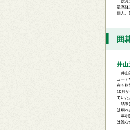
授賞式
最高経
個人、
囲碁
井山
井山裕
ューア
在も棋
10月
ていた
結果は
は崩れ
年明け
は誰な