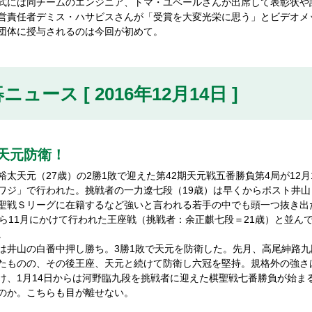
には同チームのエンジニア、トマ・ユベールさんが出席して表彰状や
営責任者デミス・ハサビスさんが「受賞を大変光栄に思う」とビデオメ
団体に授与されるのは今回が初めて。
ニュース [ 2016年12月14日 ]
天元防衛！
太天元（27歳）の2勝1敗で迎えた第42期天元戦五番勝負第4局が12
ワジ」で行われた。挑戦者の一力遼七段（19歳）は早くからポスト井
聖戦Ｓリーグに在籍するなど強いと言われる若手の中でも頭一つ抜き出
から11月にかけて行われた王座戦（挑戦者：余正麒七段＝21歳）と並ん
。
井山の白番中押し勝ち。3勝1敗で天元を防衛した。先月、高尾紳路九
たものの、その後王座、天元と続けて防衛し六冠を堅持。規格外の強さ
、1月14日からは河野臨九段を挑戦者に迎えた棋聖戦七番勝負が始ま
のか。こちらも目が離せない。