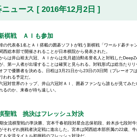
ニュース [ 2016年12月2日 ]
新棋戦 ＡＩも参加
の代表各1名とＡＩ搭載の囲碁ソフトが戦う新棋戦「ワールド碁チャンピ
関西総本部で開催されることが日本棋院から発表された。
らは井山裕太六冠、ＡＩからは先月趙治勲名誉名人と対戦したDeepZ
が、第一人者が出場することは確実と見られる。対戦形式は総当たりリ
オフで優勝者を決める。日程は3月21日から23日の3日間（プレーオフ
行われる予定だ。
冠対世界のトップ、井山六冠対ＡＩ、囲碁ファンなら誰もが見てみた
れるのか、来春が待ち遠しい。
棋聖戦 挑決はフレッシュ対決
期女流棋聖戦の準決勝、宮本千春初段対星合志保初段、鈴木歩七段対牛栄
がそれぞれ挑戦者決定戦に進出した。宮本は関西総本部所属の22歳、牛
ても女流タイトル初挑戦のフレッシュ対決だ。