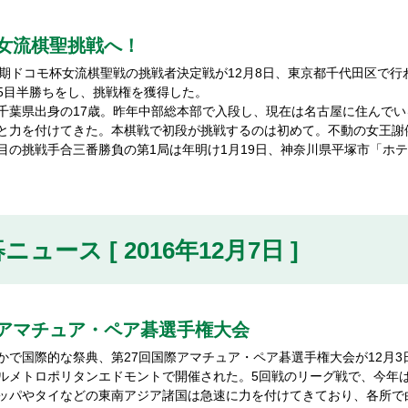
女流棋聖挑戦へ！
期ドコモ杯女流棋聖戦の挑戦者決定戦が12月8日、東京都千代田区で行
5目半勝ちをし、挑戦権を獲得した。
葉県出身の17歳。昨年中部総本部で入段し、現在は名古屋に住んでい
と力を付けてきた。本棋戦で初段が挑戦するのは初めて。不動の女王謝
目の挑戦手合三番勝負の第1局は年明け1月19日、神奈川県平塚市「ホ
ニュース [ 2016年12月7日 ]
アマチュア・ペア碁選手権大会
で国際的な祭典、第27回国際アマチュア・ペア碁選手権大会が12月3
ルメトロポリタンエドモントで開催された。5回戦のリーグ戦で、今年は2
ッパやタイなどの東南アジア諸国は急速に力を付けてきており、各所で