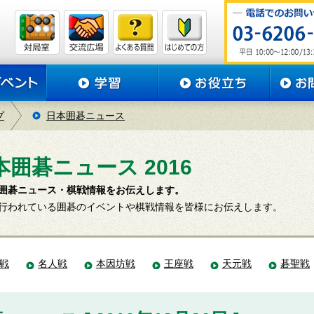
プ
日本囲碁ニュース
本囲碁ニュース 2016
囲碁ニュース・棋戦情報をお伝えします。
行われている囲碁のイベントや棋戦情報を皆様にお伝えします。
戦
名人戦
本因坊戦
王座戦
天元戦
碁聖戦