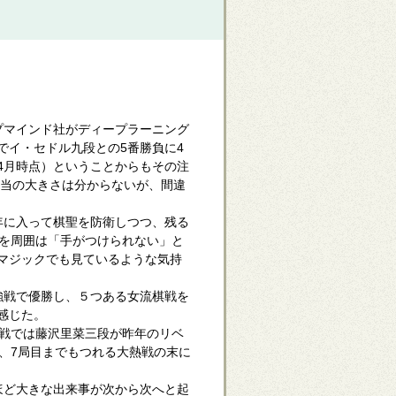
プマインド社がディープラーニング
でイ・セドル九段との5番勝負に4
年4月時点）ということからもその注
本当の大きさは分からないが、間違
年に入って棋聖を防衛しつつ、残る
さを周囲は「手がつけられない」と
マジックでも見ているような気持
強戦で優勝し、５つある女流棋戦を
感じた。
戦では藤沢里菜三段が昨年のリベ
、7局目までもつれる大熱戦の末に
ほど大きな出来事が次から次へと起