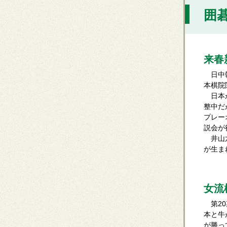
囲碁
来春
日中韓
本棋院
日本か
整中だ
プレー
説会が
井山六
が生ま
女流
第20
本と牛
が勝っ