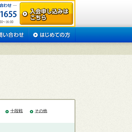
十段戦
その他