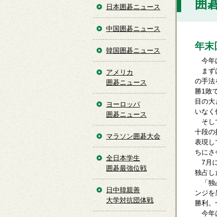
囲碁
日本囲碁ニュース
中国囲碁ニュース
年末
韓国囲碁ニュース
今年ほ
まずは
アメリカ
の手法
囲碁ニュース
勝1敗
目の大
ヨーロッパ
いなく
囲碁ニュース
そして
十段の
マラソン囲碁大会
表現し
ちにさ
全日本学生
7月に
囲碁最強位戦
独占し
「独占
日中韓親善
ンジを
大学対抗団体戦
勝利。
今年は