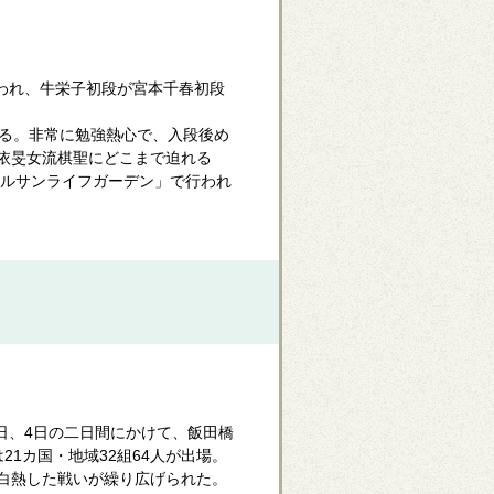
われ、牛栄子初段が宮本千春初段
る。非常に勉強熱心で、入段後め
依旻女流棋聖にどこまで迫れる
テルサンライフガーデン」で行われ
日、4日の二日間にかけて、飯田橋
1カ国・地域32組64人が出場。
白熱した戦いが繰り広げられた。