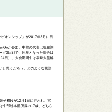
オンシップ」が2017年3月に日
enGoが参加。中韓の代表は現在調
ーグ3回戦で、同星となった場合は
は24日）、大会期間中は常時大盤解
いと思うだろう。どのような棋譜
子初段が12月1日に行われ、宮
は中部総本部所属の17歳、どちら