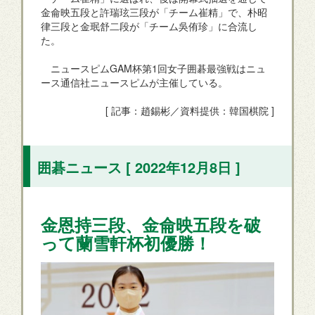
金侖映五段と許瑞玹三段が「チーム崔精」で、朴昭
律三段と金珉舒二段が「チーム吳侑珍」に合流し
た。
ニュースピムGAM杯第1回女子囲碁最強戦はニュ
ース通信社ニュースピムが主催している。
[ 記事：趙錫彬／資料提供：韓国棋院 ]
囲碁ニュース [ 2022年12月8日 ]
金恩持三段、金侖映五段を破
って蘭雪軒杯初優勝！