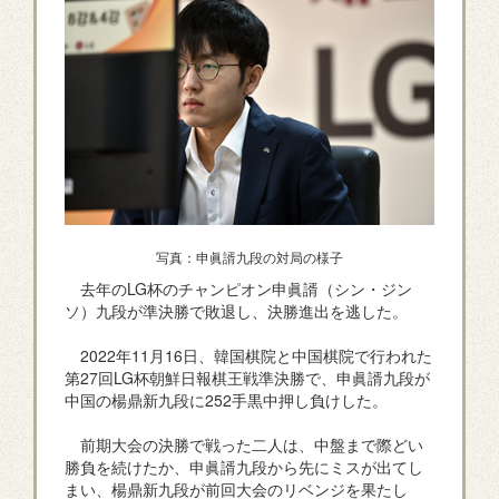
写真：申眞諝九段の対局の様子
去年のLG杯のチャンピオン申眞諝（シン・ジン
ソ）九段が準決勝で敗退し、決勝進出を逃した。
2022年11月16日、韓国棋院と中国棋院で行われた
第27回LG杯朝鮮日報棋王戦準決勝で、申眞諝九段が
中国の楊鼎新九段に252手黒中押し負けした。
前期大会の決勝で戦った二人は、中盤まで際どい
勝負を続けたか、申眞諝九段から先にミスが出てし
まい、楊鼎新九段が前回大会のリベンジを果たし