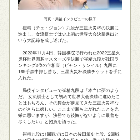
写真：局後インタビューの様子
崔精（チェ・ジョン）九段が三星火災杯の決勝に
進出し、女流棋士では史上初の世界大会決勝進出と
いう大記録を成し遂げた。
2022年11月4日、韓国棋院で行われた2022三星火
災杯世界囲碁マスターズ準決勝で崔精九段が韓国ラ
ンキング2位の卞相壹（ビャン・サンイル）九段に
169手黒中押し勝ち、三星火災杯決勝チケットを手に
入れた。
局後インタビューで崔精九段は「本当に夢のよう
だ。 女流棋士として初めて世界大会決勝に進めたこ
とはもちろん、その舞台が夢見てきた三星火災杯な
のがさらに嬉しい。ここまで勝ち上がれたことを光
栄に思いますが、決勝でも後悔がないように最善を
尽くしたい」と抱負を語った。
崔精九段は1回戦では日本の佐田篤史七段、2回戦