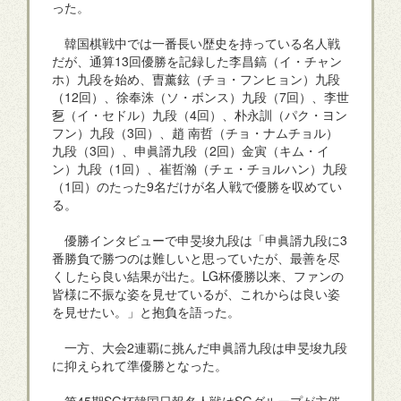
った。
韓国棋戦中では一番長い歴史を持っている名人戦
だが、通算13回優勝を記録した李昌鎬（イ・チャン
ホ）九段を始め、曺薰鉉（チョ・フンヒョン）九段
（12回）、徐奉洙（ソ・ボンス）九段（7回）、李世
乭（イ・セドル）九段（4回）、朴永訓（パク・ヨン
フン）九段（3回）、趙 南哲（チョ・ナムチョル）
九段（3回）、申眞諝九段（2回）金寅（キム・イ
ン）九段（1回）、崔哲瀚（チェ・チョルハン）九段
（1回）のたった9名だけが名人戦で優勝を収めてい
る。
優勝インタビューで申旻埈九段は「申眞諝九段に3
番勝負で勝つのは難しいと思っていたが、最善を尽
くしたら良い結果が出た。LG杯優勝以来、ファンの
皆様に不振な姿を見せているが、これからは良い姿
を見せたい。」と抱負を語った。
一方、大会2連覇に挑んだ申眞諝九段は申旻埈九段
に抑えられて準優勝となった。