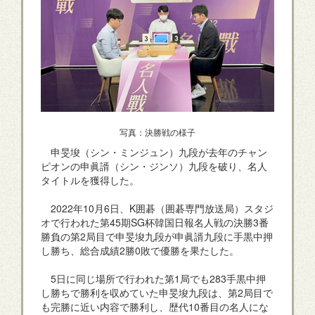
写真：決勝戦の様子
申旻埈（シン・ミンジュン）九段が去年のチャン
ピオンの申眞諝（シン・ジンソ）九段を破り、名人
タイトルを獲得した。
2022年10月6日、K囲碁（囲碁専門放送局）スタジ
オで行われた第45期SG杯韓国日報名人戦の決勝3番
勝負の第2局目で申旻埈九段が申眞諝九段に手黒中押
し勝ち、総合成績2勝0敗で優勝を果たした。
5日に同じ場所で行われた第1局でも283手黒中押
し勝ちで勝利を収めていた申旻埈九段は、第2局目で
も完勝に近い内容で勝利し、歴代10番目の名人にな