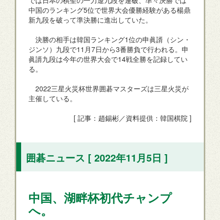
では日本の棋聖の一力遼九段を連破、準々決勝では
中国のランキング5位で世界大会優勝経験がある楊鼎
新九段を破って準決勝に進出していた。
決勝の相手は韓国ランキング1位の申眞諝（シン・
ジンソ）九段で11月7日から3番勝負で行われる。申
眞諝九段は今年の世界大会で14戦全勝を記録してい
る。
2022三星火災杯世界囲碁マスターズは三星火災が
主催している。
[ 記事：趙錫彬／資料提供：韓国棋院 ]
囲碁ニュース [ 2022年11月5日 ]
中国、湖畔杯初代チャンプ
へ。