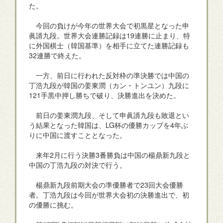
た。
今回の負けが今年の世界大会で初黒星となった申
眞諝九段。世界大会連勝記録は19連勝に止まり、特
に外国棋士（韓国基準）を相手に立てた連勝記録も
32連勝で終えた。
一方、前日に行われた反対枠の準決勝では中国の
丁浩九段が韓国の姜東潤（カン・トンユン）九段に
121手黒中押し勝ちで破り、決勝進出を決めた。
前日の姜東潤九段、そして申眞諝九段も敗退とい
う結果となった韓国は、LG杯の優勝カップを4年ぶ
りに中国に渡すこととなった。
来年2月に行う決勝3番勝負は中国の楊鼎新九段と
中国の丁浩九段の対決で行う。
楊鼎新九段前期大会の準優勝者で23回大会優勝
者。丁浩九段は今回が世界大会初の決勝進出で、初
の優勝に挑む。