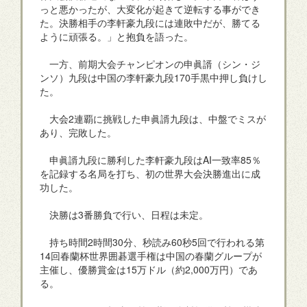
っと悪かったが、大変化が起きて逆転する事ができ
た。決勝相手の李軒豪九段には連敗中だが、勝てる
ように頑張る。」と抱負を語った。
一方、前期大会チャンピオンの申眞諝（シン・ジ
ンソ）九段は中国の李軒豪九段170手黒中押し負けし
た。
大会2連覇に挑戦した申眞諝九段は、中盤でミスが
あり、完敗した。
申眞諝九段に勝利した李軒豪九段はAI一致率85％
を記録する名局を打ち、初の世界大会決勝進出に成
功した。
決勝は3番勝負で行い、日程は未定。
持ち時間2時間30分、秒読み60秒5回で行われる第
14回春蘭杯世界囲碁選手権は中国の春蘭グループが
主催し、優勝賞金は15万ドル（約2,000万円）であ
る。