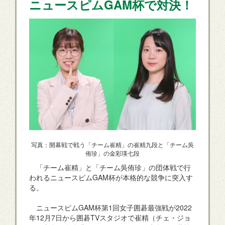
ニュースピムGAM杯で対決！
写真：開幕戦で戦う「チーム崔精」の崔精九段と「チーム吳
侑珍」の金彩瑛七段
「チーム崔精」と「チーム吳侑珍」の団体戦で行
われるニュースピムGAM杯が本格的な競争に突入す
る。
ニュースピムGAM杯第1回女子囲碁最強戦が2022
年12月7日から囲碁TVスタジオで崔精（チェ・ジョ