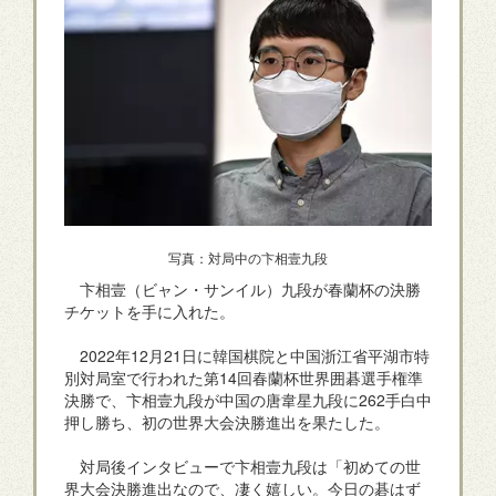
写真：対局中の卞相壹九段
卞相壹（ビャン・サンイル）九段が春蘭杯の決勝
チケットを手に入れた。
2022年12月21日に韓国棋院と中国浙江省平湖市特
別対局室で行われた第14回春蘭杯世界囲碁選手権準
決勝で、卞相壹九段が中国の唐韋星九段に262手白中
押し勝ち、初の世界大会決勝進出を果たした。
対局後インタビューで卞相壹九段は「初めての世
界大会決勝進出なので、凄く嬉しい。今日の碁はず