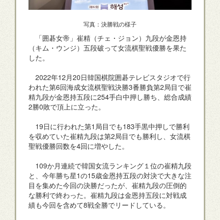
写真：決勝戦の様子
「囲碁女帝」崔精（チェ・ジョン）九段が金恩持
（キム・ウンジ）五段破って女流棋聖戦優勝を果た
した。
2022年12月20日韓国棋院囲碁テレビスタジオで行
われた第6回海成女流棋聖戦決勝3番勝負第2局目で崔
精九段が金恩持五段に254手白中押し勝ち、総合成績
2勝0敗で頂上に立った。
19日に行われた第1局目でも183手黒中押しで勝利
を収めていた崔精九段は第2局目でも勝利し、女流棋
聖戦優勝回数を4回に増やした。
109か月連続で韓国女流ランキング１位の崔精九段
と、今年勝ち星1の15歳金恩持五段の対決で大きな注
目を集めた今回の決勝だったが、崔精九段の圧倒的
な勝利で終わった。崔精九段は金恩持五段に対戦成
績も今回を含めて8戦全勝でリードしている。