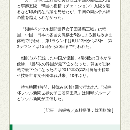
と李赫五段、韓国の崔精（チェ・ジョン）九段を破
るなど印象的な活躍を見せたが、中国の周泓余六段
の壁を越えられなかった。
「湖畔杯ソウル新聞世界女子囲碁覇王戦」は韓
国、中国、日本の各国女流棋士5名による勝ち抜き団
体戦で行われ、第1ラウンドは5月22日から28日、第
2ラウンドは15日から20日まで行われた。
8勝3敗を記録した中国が優勝、4勝5敗の日本が準
優勝、1勝5敗の韓国が最下位をなった。韓国が団体
戦で最下位になったのは2012年の第2回黄竜士精鍛
科技杯世界女子団体戦以来、10年ぶり。
持ち時間1時間、秒読み60秒1回で行われた「湖畔
杯ソウル新聞世界女子囲碁覇王戦」は湖畔グループ
とソウル新聞が主催した。
[ 記事：趙錫彬／資料提供：韓国棋院 ]