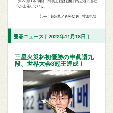
第27回LG杯朝鮮日報棋王戦は朝鮮日報と株式会社
LGが主催している。
[ 記事：趙錫彬／資料提供：韓国棋院 ]
囲碁ニュース [ 2022年11月18日 ]
三星火災杯初優勝の申眞諝九
段、世界大会3冠王達成！