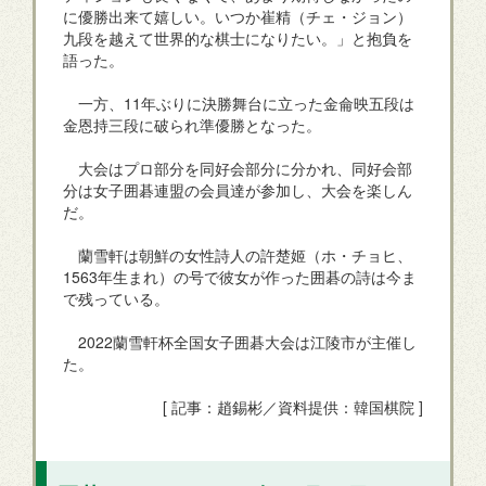
に優勝出来て嬉しい。いつか崔精（チェ・ジョン）
九段を越えて世界的な棋士になりたい。」と抱負を
語った。
一方、11年ぶりに決勝舞台に立った金侖映五段は
金恩持三段に破られ準優勝となった。
大会はプロ部分を同好会部分に分かれ、同好会部
分は女子囲碁連盟の会員達が参加し、大会を楽しん
だ。
蘭雪軒は朝鮮の女性詩人の許楚姬（ホ・チョヒ、
1563年生まれ）の号で彼女が作った囲碁の詩は今ま
で残っている。
2022蘭雪軒杯全国女子囲碁大会は江陵市が主催し
た。
[ 記事：趙錫彬／資料提供：韓国棋院 ]