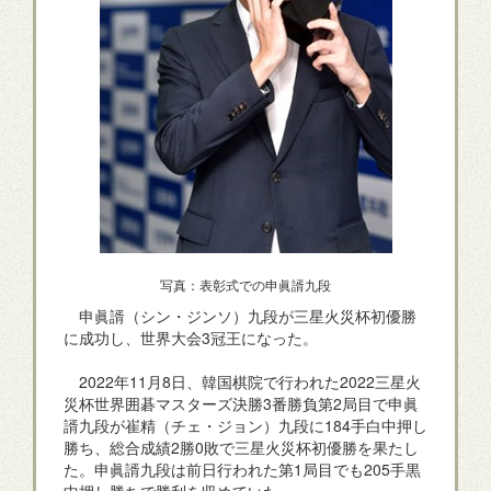
写真：表彰式での申眞諝九段
申眞諝（シン・ジンソ）九段が三星火災杯初優勝
に成功し、世界大会3冠王になった。
2022年11月8日、韓国棋院で行われた2022三星火
災杯世界囲碁マスターズ決勝3番勝負第2局目で申眞
諝九段が崔精（チェ・ジョン）九段に184手白中押し
勝ち、総合成績2勝0敗で三星火災杯初優勝を果たし
た。申眞諝九段は前日行われた第1局目でも205手黒
中押し勝ちで勝利を収めていた。