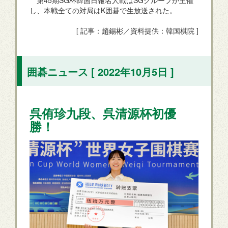
第45期SG杯韓国日報名人戦はSGグループが主催
し、本戦全ての対局はK囲碁で生放送された。
[ 記事：趙錫彬／資料提供：韓国棋院 ]
囲碁ニュース [ 2022年10月5日 ]
呉侑珍九段、呉清源杯初優
勝！