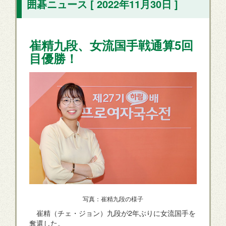
囲碁ニュース [ 2022年11月30日 ]
崔精九段、女流国手戦通算5回
目優勝！
写真：崔精九段の様子
崔精（チェ・ジョン）九段が2年ぶりに女流国手を
奪還した。