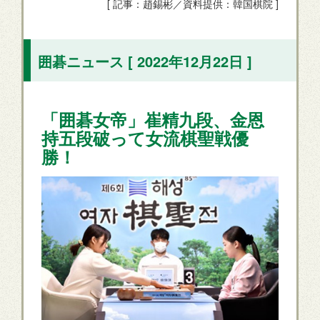
[ 記事：趙錫彬／資料提供：韓国棋院 ]
囲碁ニュース [ 2022年12月22日 ]
「囲碁女帝」崔精九段、金恩
持五段破って女流棋聖戦優
勝！