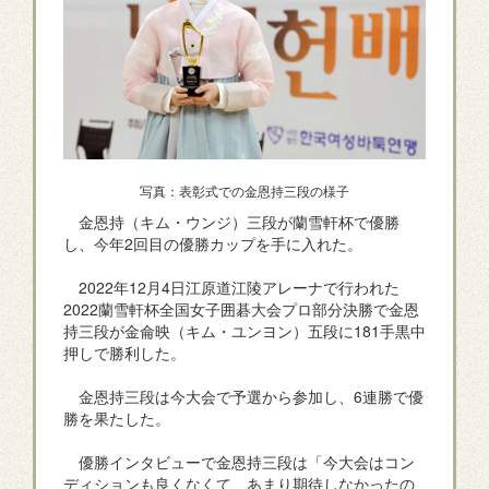
写真：表彰式での金恩持三段の様子
金恩持（キム・ウンジ）三段が蘭雪軒杯で優勝
し、今年2回目の優勝カップを手に入れた。
2022年12月4日江原道江陵アレーナで行われた
2022蘭雪軒杯全国女子囲碁大会プロ部分決勝で金恩
持三段が金侖映（キム・ユンヨン）五段に181手黒中
押しで勝利した。
金恩持三段は今大会で予選から参加し、6連勝で優
勝を果たした。
優勝インタビューで金恩持三段は「今大会はコン
ディションも良くなくて、あまり期待しなかったの