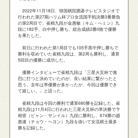
2022年11月18日、韓国棋院囲碁テレビスタジオで
行われた第27期ハリム杯プロ女流国手戦決勝3番勝負
の第2局目で、崔精九段が金惠敏（キム・へミン）九
段に182手、白中押し勝ち、総合成績2勝0敗で優勝
を果たした。
前日に行われた第1局目でも105手黒中押し勝ちで
勝利を収めていた崔精九段は、第2局も勝利し、通算
5回目の優勝に成功した。
優勝インタビューで崔精九段は「三星火災杯で激
烈に打つと決めていたのが、良い結果に繋がったと
思う。去年は準優勝が多かったが、今回は優勝でき
て嬉しい。」と語った。
崔精九段は今回の勝利で通算680勝を記録した。崔
精九段は11月4日に行われた三星火災杯の準決勝で卞
相壹（ビャン・サンイル）九段に勝利し、674勝の趙
惠連（チョウ・ヘヨン）九段を抜いて女流棋士最多
勝を記録した。