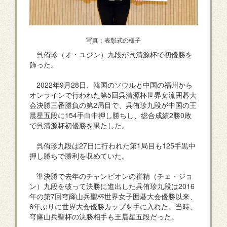
写真：表彰式の様子
呉侑珍（オ・ユジン）九段が呉清源杯で初優勝を
飾った。
2022年9月28日、韓国のソウルと中国の福州から
オンラインで行われた第5回呉清源杯世界女流囲碁大
会決勝三番勝負の第2局目で、呉侑珍九段が中国の王
晨星五段に154手白中押し勝ちし、総合成績2勝0敗
で呉清源杯初優勝を果たした。
呉侑珍九段は27日に行われた第1局目も125手黒中
押し勝ちで勝利を収めていた。
準決勝で去年のチャンピオンの崔精（チェ・ジョ
ン）九段を破って決勝に進出した呉侑珍九段は2016
年の第7回穹窿山兵聖杯世界女子囲碁大会優勝以来、
6年ぶりに世界大会優勝カップを手に入れた。当時、
穹窿山兵聖杯の決勝相手も王晨星五段だった。