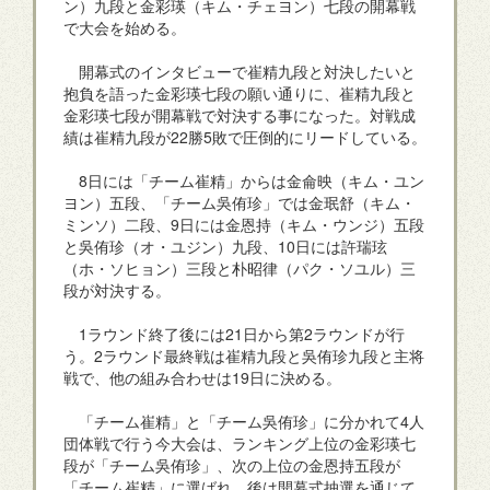
ン）九段と金彩瑛（キム・チェヨン）七段の開幕戦
で大会を始める。
開幕式のインタビューで崔精九段と対決したいと
抱負を語った金彩瑛七段の願い通りに、崔精九段と
金彩瑛七段が開幕戦で対決する事になった。対戦成
績は崔精九段が22勝5敗で圧倒的にリードしている。
8日には「チーム崔精」からは金侖映（キム・ユン
ヨン）五段、「チーム吳侑珍」では金珉舒（キム・
ミンソ）二段、9日には金恩持（キム・ウンジ）五段
と吳侑珍（オ・ユジン）九段、10日には許瑞玹
（ホ・ソヒョン）三段と朴昭律（パク・ソユル）三
段が対決する。
1ラウンド終了後には21日から第2ラウンドが行
う。2ラウンド最終戦は崔精九段と吳侑珍九段と主将
戦で、他の組み合わせは19日に決める。
「チーム崔精」と「チーム吳侑珍」に分かれて4人
団体戦で行う今大会は、ランキング上位の金彩瑛七
段が「チーム吳侑珍」、次の上位の金恩持五段が
「チーム崔精」に選ばれ、後は開幕式抽選を通じて