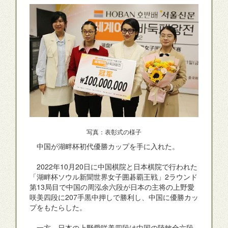
写真：表彰式の様子
中国が湖畔杯初代優勝カップを手に入れた。
2022年10月20日に中国棋院と日本棋院で行われた
「湖畔杯ソウル新聞世界女子囲碁覇王戦」2ラウンド
第13局目で中国の周泓余六段が日本の主将の上野愛
咲美四段に207手黒中押しで勝利し、中国に優勝カッ
プをもたらした。
一方、日本の上野愛咲美四段は中国の陸敏全六段