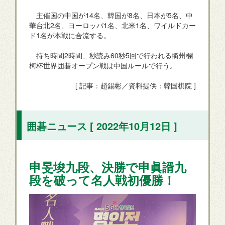
主催国の中国が14名、韓国が8名、日本が5名、中
華台北2名、ヨーロッパ1名、北米1名、ワイルドカー
ド1名が本戦に合流する。
持ち時間2時間、秒読み60秒5回で行われる衢州欄
柯杯世界囲碁オープン戦は中国ルールで行う。
[ 記事：趙錫彬／資料提供：韓国棋院 ]
囲碁ニュース [ 2022年10月12日 ]
申旻埈九段、決勝で申眞諝九
段を破って名人戦初優勝！