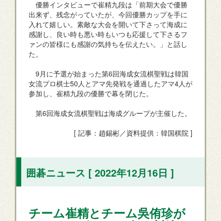
優勝インタビューで崔精九段は「前期大会で優勝
出来ず、残念がっていたが、今回優勝カップを手に
入れて嬉しい。素敵な大会を開いて下さって海成に
感謝し、良い時も悪い時もいつも応援して下さるフ
ァンの皆様にも感謝の気持ちを伝えたい。」と話し
た。
9月に予選が始まった第6回海成女流棋聖戦は韓国
女流プロ棋士50人とアマ先発戦を通過したアマ4人が
参加し、崔精九段の優勝で幕を閉じた。
第6回海成女流棋聖戦は海成グループが主催した。
[ 記事：趙錫彬／資料提供：韓国棋院 ]
囲碁ニュース [ 2022年12月16日 ]
チーム崔精とチーム吳侑珍が