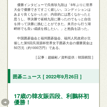
優勝インタビューで呉侑珍九段は「6年ぶりに世界
大会で優勝できてすごく嬉しい。コンディションは
あまり良くなかったが、内容的には悪くなかったと
思うし、準決勝で崔精九段に勝ったのでもっと自信
を持って決勝に挑むことができた。来月から行う湖
畔杯でも良い成績を残したい。」と抱負を語った。
中国囲碁協会と福州囲碁協会、福州人民政府が主
催した第5回呉清源杯世界女子囲碁大会の優勝賞金は
50万元（約1000万円）である。
[ 記事：趙錫彬／資料提供：韓国棋院 ]
囲碁ニュース [ 2022年9月26日 ]
17歳の韓友賑四段、利鵬杯初
優勝！