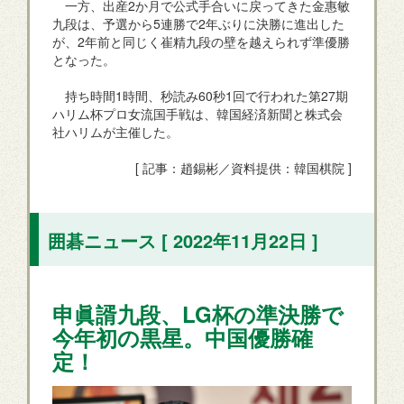
一方、出産2か月で公式手合いに戻ってきた金惠敏
九段は、予選から5連勝で2年ぶりに決勝に進出した
が、2年前と同じく崔精九段の壁を越えられず準優勝
となった。
持ち時間1時間、秒読み60秒1回で行われた第27期
ハリム杯プロ女流国手戦は、韓国経済新聞と株式会
社ハリムが主催した。
[ 記事：趙錫彬／資料提供：韓国棋院 ]
囲碁ニュース [ 2022年11月22日 ]
申眞諝九段、LG杯の準決勝で
今年初の黒星。中国優勝確
定！