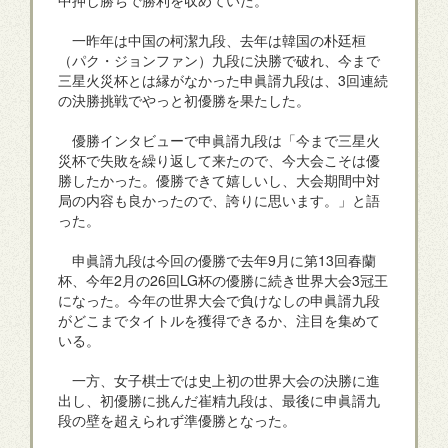
一昨年は中国の柯潔九段、去年は韓国の朴廷桓
（パク・ジョンファン）九段に決勝で破れ、今まで
三星火災杯とは縁がなかった申眞諝九段は、3回連続
の決勝挑戦でやっと初優勝を果たした。
優勝インタビューで申眞諝九段は「今まで三星火
災杯で失敗を繰り返して来たので、今大会こそは優
勝したかった。優勝できて嬉しいし、大会期間中対
局の内容も良かったので、誇りに思います。」と語
った。
申眞諝九段は今回の優勝で去年9月に第13回春蘭
杯、今年2月の26回LG杯の優勝に続き世界大会3冠王
になった。今年の世界大会で負けなしの申眞諝九段
がどこまでタイトルを獲得できるか、注目を集めて
いる。
一方、女子棋士では史上初の世界大会の決勝に進
出し、初優勝に挑んだ崔精九段は、最後に申眞諝九
段の壁を超えられず準優勝となった。