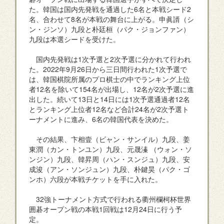
た。韓国は国内先発戦を通過した6名と本戦シード2
名、合わせて8名が本戦の舞台に上がる。申眞諝（シ
ン・ジンソ）九段と朴廷桓（パク・ジョンファン）
九段は本選シードを受けた。
国内先発戦は1次予選と2次予選に分かれて行われ
た。2022年9月26日から三日間行われた1次予選で
は、韓国棋院所属のプロ棋士の中でランキング上位
者12名を除いて154名が出場し、12名が2次予選に進
出した。続いて13日と14日には1次予選通過者12名
とランキング上位者12名など合計24名が2次予選ト
ーナメントに進み、6名の韓国代表を決めた。
その結果、卞相壹（ビャン・サンイル）九段、姜
東潤（カン・トンユン）九段、元晟溱 （ウォン・ソ
ンジン）九段、韓昇周（ハン・スンジュ）九段、安
成浚（アン・ソンジュン）九段、朴鍵昊（パク・ゴ
ンホ）六段が本戦チケットを手に入れた。
32強トーナメント方式で行われる衢州欄柯杯世界
囲碁オープン戦の本戦1回戦は12月24日に行う予
定。