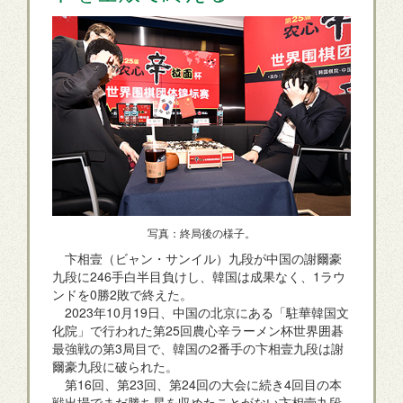
写真：終局後の様子。
卞相壹（ビャン・サンイル）九段が中国の謝爾豪
九段に246手白半目負けし、韓国は成果なく、1ラウ
ンドを0勝2敗で終えた。
2023年10月19日、中国の北京にある「駐華韓国文
化院」で行われた第25回農心辛ラーメン杯世界囲碁
最強戦の第3局目で、韓国の2番手の卞相壹九段は謝
爾豪九段に破られた。
第16回、第23回、第24回の大会に続き4回目の本
戦出場でまだ勝ち星を収めたことがない卞相壹九段