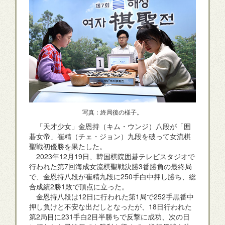
写真：終局後の様子。
「天才少女」金恩持（キム・ウンジ）八段が「囲
碁女帝」崔精（チェ・ジョン）九段を破って女流棋
聖戦初優勝を果たした。
2023年12月19日、韓国棋院囲碁テレビスタジオで
行われた第7回海成女流棋聖戦決勝3番勝負の最終局
で、金恩持八段が崔精九段に250手白中押し勝ち、総
合成績2勝1敗で頂点に立った。
金恩持八段は12日に行われた第1局で252手黒番中
押し負けと不安な出だしとなったが、18日行われた
第2局目に231手白2目半勝ちで反撃に成功、次の日