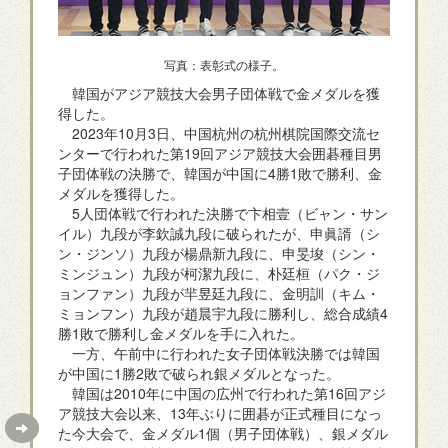
写真：表彰式の様子。
韓国がアジア競技大会男子団体戦で金メダルを獲
得した。
2023年10月3日、中国杭州の杭州棋院国際交流セ
ンターで行われた第19回アジア競技大会囲碁種目男
子団体戦の決勝で、韓国が中国に4勝1敗で勝利、金
メダルを獲得した。
5人団体戦で行われた決勝で卞相壹（ビャン・サン
イル）九段が李欽誠九段に破られたが、申眞諝（シ
ン・ジンソ）九段が楊鼎新九段に、申旻埈（シン・
ミンジュン）九段が柯潔九段に、朴廷桓（パク・ジ
ョンファン）九段が羋昱廷九段に、金明訓（キム・
ミョンフン）九段が趙晨宇九段に勝利し、総合成績4
勝1敗で勝利し金メダルを手に入れた。
一方、午前中に行われた女子団体戦決勝では韓国
が中国に1勝2敗で破られ銀メダルとなった。
韓国は2010年に中国の広州で行われた第16回アジ
ア競技大会以来、13年ぶりに囲碁が正式種目になっ
た今大会で、金メダル1個（男子団体戦）、銀メダル