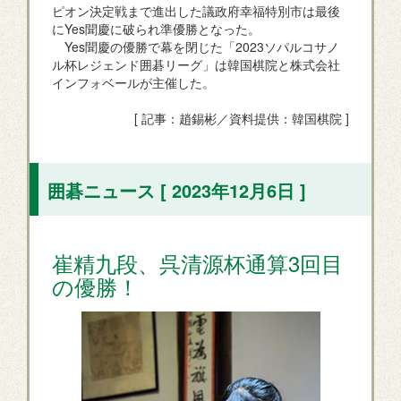
ピオン決定戦まで進出した議政府幸福特別市は最後
にYes聞慶に破られ準優勝となった。
Yes聞慶の優勝で幕を閉じた「2023ソパルコサノ
ル杯レジェンド囲碁リーグ」は韓国棋院と株式会社
インフォベールが主催した。
[ 記事：趙錫彬／資料提供：韓国棋院 ]
囲碁ニュース [ 2023年12月6日 ]
崔精九段、呉清源杯通算3回目
の優勝！