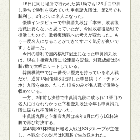
15日に同じ場所で行われた第1局でも136手白中押
し勝ちで勝利を収めていた申眞諝九段は、第2局でも
勝利し、2年ぶりに名人になった。
優勝インタビューで申眞諝九段は「本来、敗者復
活戦は要らないと思っていたが、今回敗者復活戦で
復活したので、敗者復活戦への考えが変わった。も
う一度名人になることができてすごく気分が良いで
す」と語った。
今日の勝利で国内棋戦7冠王になった申眞諝九段
は、現在卞相壹九段に12連勝を記録、対戦成績は34
勝7敗で大幅にリードしている。
韓国棋戦中では一番長い歴史を持っている名人戦
だが、通算13回優勝を記録した李昌鎬（イ・チャン
ホ）九段を始め、たった10名のみが名人戦で優勝を
収めている。
一方、2年前も決勝で申眞諝九段に破られ11番目の
名人にはなれなかった卞相壹九段は今年も申眞諝九
段に破られ準優勝となった。
申眞諝九段と卞相壹九段は来年2月に行うLG杯決
勝で再び対決する。
第45期SG杯韓国日報名人戦はSGグループが主催
し、本戦全ての対局はK囲碁で生放送された。