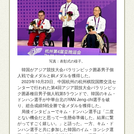
写真：表彰式の様子。
韓国がアジア競技大会パラリンピック囲碁男子個
人戦で金メダルと銅メダルを獲得した。
2023年10月23日、中国杭州の杭州棋院国際交流セ
ンターで行われた第4回アジア競技大会パラリンピッ
ク囲碁種目男子個人戦第5ラウンドで、韓国のキム・
ドンハン選手が中華台北のYAN Jeng-chi選手を破
り、総合成績5戦全勝で金メダルを獲得した。
局後インタビューでキム・ドンハン選手は「二度
とない機会だと思って一生懸命準備した。結果に繋
がってすごく嬉しい。」と語った。一方、キム・ド
ンハン選手と共に参加した韓国のイム・ヨンシク選