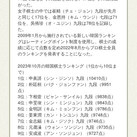
がった。
女子棋士の中では崔精（チェ・ジョン）九段が先月
と同じく17位を、金恩持（キム・ウンジ）七段は71
位を、吳侑珍（オ・ユジン）九段は78位を記録し
た。
2009年1月から施行されている新しい韓国ランキン
グはレーティングポイント制度を使用し、棋士の成
績に応じて点数を定め2022年8月からプロ棋士全員
のランキングを発表することになった。
2023年10月の韓国棋士ランキング（1位から10位ま
で）
1位：申眞諝（シン・ジンソ）九段（10410点）
2位：朴廷桓（パク・ジョンファン）九段（9951
点）
3位：卞相壹（ビャン・サンイル）九段（9838点）
4位：申旻埈（シン・ミンジュン）九段（9843点）
5位：金明訓（キム・ミョンフン）九段（9786点）
6位：姜東潤（カン・トンユン）九段（9748点）
7位：金志錫（キム・ジソク）九段（9746点）
8位：元晟溱 （ウォン・ソンジン）九段（9735点）
9位：安成浚（アン・ソンジュン）（9727点）