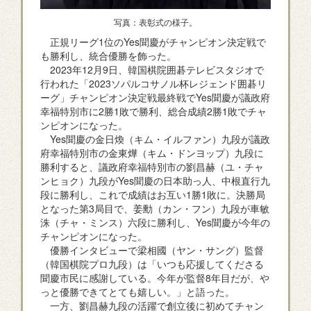
写真：表彰式の様子。
正規リーグ1位のYes聞慶がチャンピオン決定戦で
も勝利し、統合優勝を飾った。
2023年12月9日、韓国棋院囲碁テレビスタジオで
行われた「2023ソパルコサノル杯レジェンド囲碁リ
ーグ」チャンピオン決定戦最終戦でYes聞慶が議政府
幸福特別市に2勝1敗で勝利、総合成績2勝1敗でチャ
ンピオンになった。
Yes聞慶の金日煥（キム・イルファン）九段が議政
府幸福特別市の金東燁（キム・ドンヨップ）九段に
勝利すると、議政府幸福特別市の劉昌赫（ユ・チャ
ンヒョク）九段がYes聞慶の日本助っ人、中根直行九
段に勝利し、これで成績はお互い1勝1敗に。決勝局
となった第3局目で、姜勳（カン・フン）九段が車敏
洙（チャ・ミンス）六段に勝利し、Yes聞慶が今年の
チャンピオンになった。
優勝インタビューで梁相國（ヤン・サング）監督
（韓国棋院プロ九段）は「いつも応援してくださる
聞慶市民に感謝している。今年が監督8年目だが、や
っと優勝できてとても嬉しい。」と語った。
一方、劉昌赫九段の活躍で創立後に初めてチャン