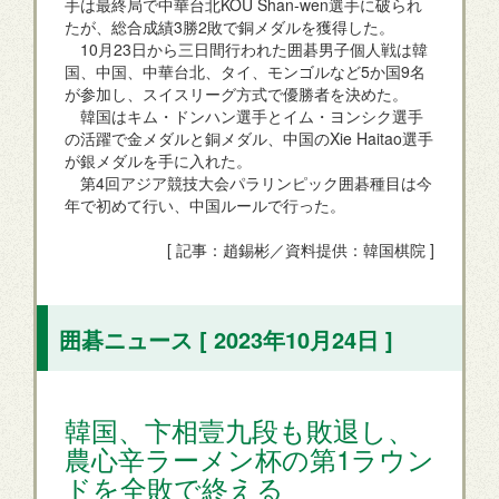
手は最終局で中華台北KOU Shan-wen選手に破られ
たが、総合成績3勝2敗で銅メダルを獲得した。
10月23日から三日間行われた囲碁男子個人戦は韓
国、中国、中華台北、タイ、モンゴルなど5か国9名
が参加し、スイスリーグ方式で優勝者を決めた。
韓国はキム・ドンハン選手とイム・ヨンシク選手
の活躍で金メダルと銅メダル、中国のXie Haitao選手
が銀メダルを手に入れた。
第4回アジア競技大会パラリンピック囲碁種目は今
年で初めて行い、中国ルールで行った。
[ 記事：趙錫彬／資料提供：韓国棋院 ]
囲碁ニュース [ 2023年10月24日 ]
韓国、卞相壹九段も敗退し、
農心辛ラーメン杯の第1ラウン
ドを全敗で終える