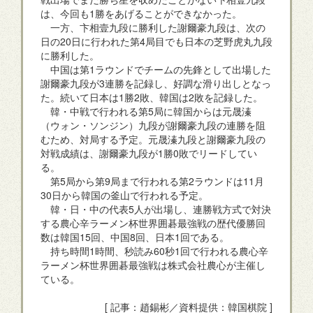
は、今回も1勝をあげることができなかった。
一方、卞相壹九段に勝利した謝爾豪九段は、次の
日の20日に行われた第4局目でも日本の芝野虎丸九段
に勝利した。
中国は第1ラウンドでチームの先鋒として出場した
謝爾豪九段が3連勝を記録し、好調な滑り出しとなっ
た。続いて日本は1勝2敗、韓国は2敗を記録した。
韓・中戦で行われる第5局に韓国からは元晟溱
（ウォン・ソンジン）九段が謝爾豪九段の連勝を阻
むため、対局する予定。元晟溱九段と謝爾豪九段の
対戦成績は、謝爾豪九段が1勝0敗でリードしてい
る。
第5局から第9局まで行われる第2ラウンドは11月
30日から韓国の釜山で行われる予定。
韓・日・中の代表5人が出場し、連勝戦方式で対決
する農心辛ラーメン杯世界囲碁最強戦の歴代優勝回
数は韓国15回、中国8回、日本1回である。
持ち時間1時間、秒読み60秒1回で行われる農心辛
ラーメン杯世界囲碁最強戦は株式会社農心が主催し
ている。
[ 記事：趙錫彬／資料提供：韓国棋院 ]