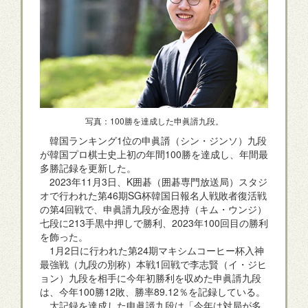
写真：100勝を達成した申眞諝九段。
韓国ランキング1位の申眞諝（シン・ジンソ）九段
が韓国プロ棋士史上初の年間100勝を達成し、年間最
多勝記録を更新した。
2023年11月3日、K囲碁（囲碁専門放送局）スタジ
オで行われた第46期SG杯韓国日報名人戦敗者復活戦
の第4回戦で、申眞諝九段が金恩持（キム・ウンジ）
七段に213手黒中押しで勝利、2023年100回目の勝利
を飾った。
1月2日に行われた第24期マキシムコーヒー杯入神
最強戦（九段の別称）本戦1回戦で李志賢（イ・ジヒ
ョン）九段を相手に今年初勝利を収めた申眞諝九段
は、今年100勝12敗、勝率89.12％を記録している。
大記録を達成した申眞諝九段は「今年は対局が多