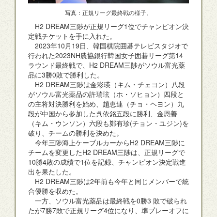
写真：正規リーグ最終戦の様子。
H2 DREAM三陟が正規リーグ1位でチャンピオン決
定戦チケットを手に入れた。
2023年10月19日、韓国棋院囲碁テレビスタジオで
行われた2023NH農協銀行韓国女子囲碁リーグ第14
ラウンド最終戦で、H2 DREAM三陟がソウル富光薬
品に3勝0敗で勝利した。
H2 DREAM三陟は金彩瑛（キム・チェヨン）八段
がソウル富光薬品の許瑞玹（ホ・ソヒョン）四段と
の主将対決勝利を始め、趙恵連（チョ・ヘヨン）九
段が中国から参加した呉依銘五段に勝利、金恩善
（キム・ウンソン）六段も鄭有珍(チョン・ユジン)を
破り、チームの勝利を決めた。
今年三陟海上ケーブルカーからH2 DREAM三陟に
チームを変更したH2 DREAM三陟は、正規リーグで
10勝4敗の成績で1位を記録、チャンピオン決定戦進
出を果たした。
H2 DREAM三陟は2年前も今年と同じメンバーで統
合優勝を収めた。
一方、ソウル富光薬品は最終戦を0勝3 敗で破られ
たが7勝7敗で正規リーグ4位になり、準プレーオフに