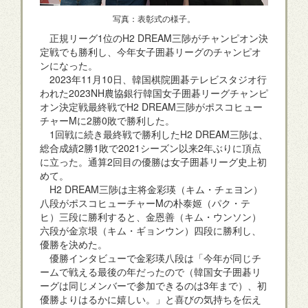
写真：表彰式の様子。
正規リーグ1位のH2 DREAM三陟がチャンピオン決
定戦でも勝利し、今年女子囲碁リーグのチャンピオ
ンになった。
2023年11月10日、韓国棋院囲碁テレビスタジオ行
われた2023NH農協銀行韓国女子囲碁リーグチャンピ
オン決定戦最終戦でH2 DREAM三陟がポスコヒュー
チャーMに2勝0敗で勝利した。
1回戦に続き最終戦で勝利したH2 DREAM三陟は、
総合成績2勝1敗で2021シーズン以来2年ぶりに頂点
に立った。通算2回目の優勝は女子囲碁リーグ史上初
めて。
H2 DREAM三陟は主将金彩瑛（キム・チェヨン）
八段がポスコヒューチャーMの朴泰姬（パク・テ
ヒ）三段に勝利すると、金恩善（キム・ウンソン）
六段が金京垠（キム・ギョンウン）四段に勝利し、
優勝を決めた。
優勝インタビューで金彩瑛八段は「今年が同じチ
ームで戦える最後の年だったので（韓国女子囲碁リ
ーグは同じメンバーで参加できるのは3年まで）、初
優勝よりはるかに嬉しい。」と喜びの気持ちを伝え