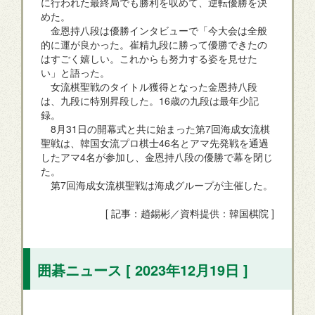
に行われた最終局でも勝利を収めて、逆転優勝を決
めた。
金恩持八段は優勝インタビューで「今大会は全般
的に運が良かった。崔精九段に勝って優勝できたの
はすごく嬉しい。これからも努力する姿を見せた
い」と語った。
女流棋聖戦のタイトル獲得となった金恩持八段
は、九段に特別昇段した。16歳の九段は最年少記
録。
8月31日の開幕式と共に始まった第7回海成女流棋
聖戦は、韓国女流プロ棋士46名とアマ先発戦を通過
したアマ4名が参加し、金恩持八段の優勝で幕を閉じ
た。
第7回海成女流棋聖戦は海成グループが主催した。
[ 記事：趙錫彬／資料提供：韓国棋院 ]
囲碁ニュース [ 2023年12月19日 ]