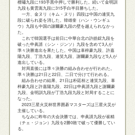
檀嘯九段に193手黒中押しで勝利した。続いて金明訓
九段も黄雲嵩九段に315手白半目勝ちした。
一方、金ヌリ（キム・ヌリ）四段は中国の連笑九
段に破られ姿を消した。韓雄奎（ハン・ウンギュ
ウ）九段も中国の謝爾豪九段の壁を越えられなかっ
た。
これで韓国選手は前日に中華台北の許皓鋐九段を
破った申眞諝（シン・ジンソ）九段を含めて3人が
準々決勝進出を果たした。中国は辜梓豪九段、許嘉
陽九段、丁浩九段、連笑九段、謝爾豪九段など5人が
進出している。
対局直後には準々決勝の組み合わせが行われた。
準々決勝は21日と22日、二日で分けて行われる。
組み合わせの結果、21日は朴廷桓と連笑九段、辜
梓豪九段と許嘉陽九段、22日は申眞諝九段と謝爾豪
九段、金明訓九段が丁浩九段九段と対局することに
なった。
2023三星火災杯世界囲碁マスターズは三星火災が
主催している。
ちなみに昨年の大会決勝では、申眞諝九段が崔精
（チェ・ジョン）九段を2勝0敗で破って優勝してい
る。