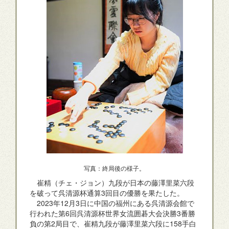
写真：終局後の様子。
崔精（チェ・ジョン）九段が日本の藤澤里菜六段
を破って呉清源杯通算3回目の優勝を果たした。
2023年12月3日に中国の福州にある呉清源会館で
行われた第6回呉清源杯世界女流囲碁大会決勝3番勝
負の第2局目で、崔精九段が藤澤里菜六段に158手白