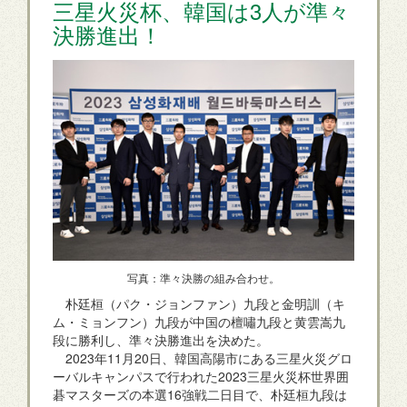
三星火災杯、韓国は3人が準々
決勝進出！
写真：準々決勝の組み合わせ。
朴廷桓（パク・ジョンファン）九段と金明訓（キ
ム・ミョンフン）九段が中国の檀嘯九段と黄雲嵩九
段に勝利し、準々決勝進出を決めた。
2023年11月20日、韓国高陽市にある三星火災グロ
ーバルキャンパスで行われた2023三星火災杯世界囲
碁マスターズの本選16強戦二日目で、朴廷桓九段は