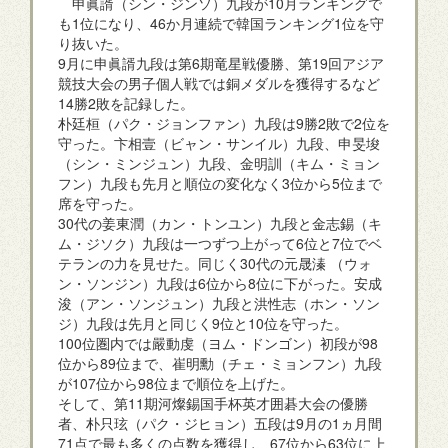
申眞諝（シン・ジンソ）九段が10月ランキングで
も1位になり、46か月連続で韓国ランキング1位を守
り抜いた。
9月に申眞諝九段は第6期竜星戦優勝、第19回アジア
競技大会の男子個人戦では銅メダルを獲得するなど
14勝2敗を記録した。
朴廷桓（パク・ジョンファン）九段は9勝2敗で2位を
守った。卞相壹（ビャン・サンイル）九段、申旻埈
（シン・ミンジュン）九段、金明訓（キム・ミョン
フン）九段も先月と順位の変化なく3位から5位まで
席を守った。
30代の姜東潤（カン・トンユン）九段と金志錫（キ
ム・ジソク）九段は一つずつ上がって6位と7位でベ
テランの力を見せた。同じく30代の元晟溱 （ウォ
ン・ソンジン）九段は6位から8位に下がった。安成
浚（アン・ソンジュン）九段と洪性志（ホン・ソン
ジ）九段は先月と同じく9位と10位を守った。
100位圏内では嚴動虔（ヨム・ドンゴン）初段が98
位から89位まで、崔明勳（チェ・ミョンフン）九段
が107位から98位まで順位を上げた。
そして、第11期河燦錫国手杯英才囲碁大会の優勝
者、朴只玹（パク・ジヒョン）五段は9月の1ヵ月間
71点で最も多くの点数を獲得し、67位から63位に上