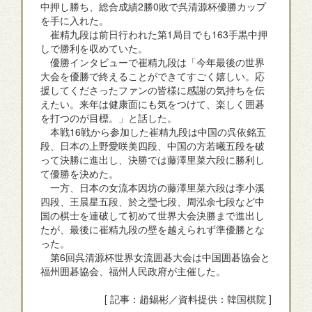
中押し勝ち、総合成績2勝0敗で呉清源杯優勝カップ
を手に入れた。
崔精九段は前日行われた第1局目でも163手黒中押
しで勝利を収めていた。
優勝インタビューで崔精九段は「今年最後の世界
大会を優勝で終えることができてすごく嬉しい。応
援してくださったファンの皆様に感謝の気持ちを伝
えたい。来年は健康面にも気をつけて、楽しく囲碁
を打つのが目標。」と話した。
本戦16戦から参加した崔精九段は中国の呉依銘五
段、日本の上野愛咲美四段、中国の方若曦五段を破
って決勝に進出し、決勝では藤澤里菜六段に勝利し
て優勝を決めた。
一方、日本の女流本因坊の藤澤里菜六段は李小溪
四段、王晨星五段、於之瑩七段、周泓余七段など中
国の棋士を連破して初めて世界大会決勝まで進出し
たが、最後に崔精九段の壁を越えられず準優勝とな
った。
第6回呉清源杯世界女流囲碁大会は中国囲碁協会と
福州囲碁協会、福州人民政府が主催した。
[ 記事：趙錫彬／資料提供：韓国棋院 ]