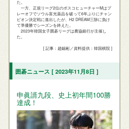
た。
一方、正規リーグ2位のポスコヒューチャーMはプ
レーオフでソウル富光薬品を破って6年ぶりにチャン
ピオン決定戦に進出したが、H2 DREAM三陟に負け
て準優勝でシーズンを終えた。
2023年韓国女子囲碁リーグは農協銀行が主催し
た。
[ 記事：趙錫彬／資料提供：韓国棋院 ]
囲碁ニュース [ 2023年11月8日 ]
申眞諝九段、史上初年間100勝
達成！