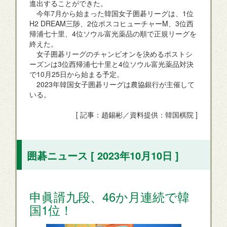
進出することができた。
今年7月から始まった韓国女子囲碁リーグは、1位
H2 DREAM三陟、2位ポスコヒューチャーM、3位西
帰浦七十里、4位ソウル富光薬品の順で正規リーグを
終えた。
女子囲碁リーグのチャンピオンを決めるポストシ
ーズンは3位西帰浦七十里と4位ソウル富光薬品対決
で10月25日から始まる予定。
2023年韓国女子囲碁リーグは農協銀行が主催して
いる。
[ 記事：趙錫彬／資料提供：韓国棋院 ]
囲碁ニュース [ 2023年10月10日 ]
申眞諝九段、46か月連続で韓
国1位！