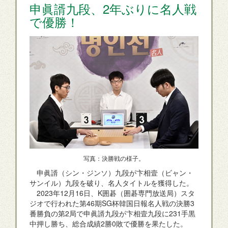
申眞諝九段、2年ぶりに名人戦
で優勝！
写真：決勝戦の様子。
申眞諝（シン・ジンソ）九段が卞相壹（ビャン・
サンイル）九段を破り、名人タイトルを獲得した。
2023年12月16日、K囲碁（囲碁専門放送局）スタ
ジオで行われた第46期SG杯韓国日報名人戦の決勝3
番勝負の第2局で申眞諝九段が卞相壹九段に231手黒
中押し勝ち、総合成績2勝0敗で優勝を果たした。