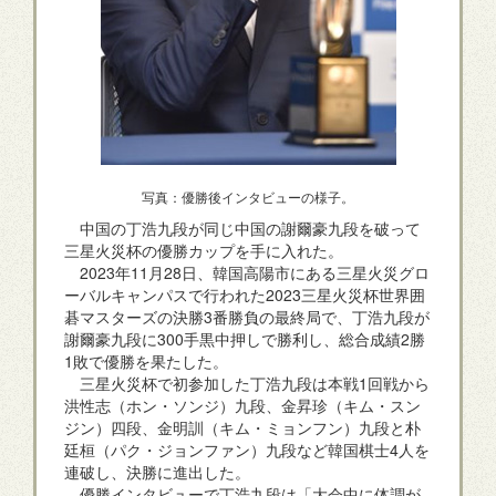
写真：優勝後インタビューの様子。
中国の丁浩九段が同じ中国の謝爾豪九段を破って
三星火災杯の優勝カップを手に入れた。
2023年11月28日、韓国高陽市にある三星火災グロ
ーバルキャンパスで行われた2023三星火災杯世界囲
碁マスターズの決勝3番勝負の最終局で、丁浩九段が
謝爾豪九段に300手黒中押しで勝利し、総合成績2勝
1敗で優勝を果たした。
三星火災杯で初参加した丁浩九段は本戦1回戦から
洪性志（ホン・ソンジ）九段、金昇珍（キム・スン
ジン）四段、金明訓（キム・ミョンフン）九段と朴
廷桓（パク・ジョンファン）九段など韓国棋士4人を
連破し、決勝に進出した。
優勝インタビューで丁浩九段は「大会中に体調が