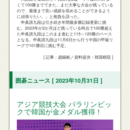
くて100勝までできた。まだ大事な大会が残っている
ので、最後まで良い成績を収めることができるよう
に頑張りたい。」と抱負を語った。
申眞諝九段は引き続き年間最多勝記録更新に挑
む。2023年が2か月ほど残っている時点で100勝超え
た申眞諝九段はこのまま進むと115～120勝のペース
となる。申眞諝九段は11月6日から行う中国の甲級リ
ーグで101勝目に挑む予定。
[ 記事：趙錫彬／資料提供：韓国棋院 ]
囲碁ニュース [ 2023年10月31日 ]
アジア競技大会 パラリンピッ
クで韓国が金メダル獲得！