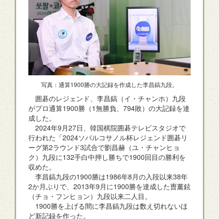
写真：通算1900勝の大記録を作成した李昌鎬九段。
囲碁のレジェンド、李昌鎬（イ・チャンホ）九段
がプロ通算1900勝（1無勝負、794敗）の大記録を達
成した。
2024年9月27日、韓国棋院囲碁テレビスタジオで
行われた「2024ソパルコサノル杯レジェンド囲碁リ
ーグ第2ラウンド3試合で劉昌赫（ユ・チャンヒョ
ク）九段に132手白中押し勝ちで1900回目の勝利を
収めた。
李昌鎬九段の1900勝は1986年8月の入段以来38年
2か月ぶりで、2013年9月に1900勝を達成した曺薰鉉
（チョ・フンヒョン）九段以来二人目。
1900勝を上げる間に李昌鎬九段は数え切れないほ
ど新記録を作った。