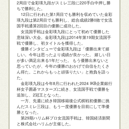
2局目で金彩瑛九段がスミレ三段に220手白中押し勝
ちで勝利した。
12日に行われた第1局目でも勝利を収めていた金彩
瑛九段は第2局目でも勝利し、総合成績2勝0敗で女流
国手戦通算2回目の優勝に成功した。
女流国手戦は金彩瑛九段にとって初めて優勝した
意味深い大会。金彩瑛九段は2014年第19期女流国手
戦で優勝し、初タイトルを獲得した。
優勝インタビューで金彩瑛九段は「優勝出来て嬉
しい。今年は思ったより成績が良かった。 嬉しい日
が多い満足出来る1年だった。 もう優勝出来ないと
思っていたが、今年の優勝のおかげで自信をたくさ
ん得た。これからもっと頑張りたい」と抱負を語っ
た。
金彩瑛九段は今年8月に行われた2024 IKB企業銀行
杯女子囲碁マスターズに続き、女流国手戦で優勝を
追加し、2冠王となった。
一方、先週に続き韓国移籍後公式棋戦初優勝に挑
んだスミレ三段は、もう一度優勝を目前にして準優
勝となった。
第29期ハリム杯プロ女流国手戦は、韓国経済新聞
と株式会社ハリムが主催した。