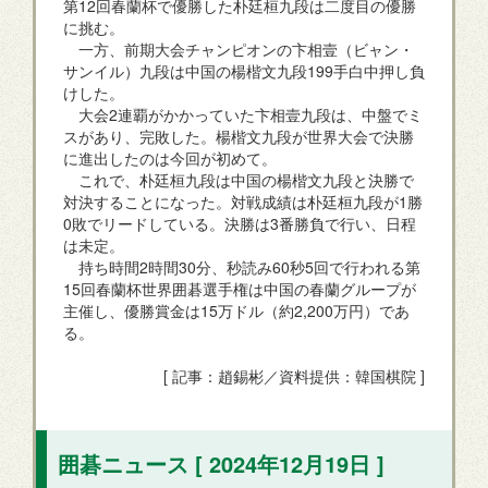
第12回春蘭杯で優勝した朴廷桓九段は二度目の優勝
に挑む。
一方、前期大会チャンピオンの卞相壹（ビャン・
サンイル）九段は中国の楊楷文九段199手白中押し負
けした。
大会2連覇がかかっていた卞相壹九段は、中盤でミ
スがあり、完敗した。楊楷文九段が世界大会で決勝
に進出したのは今回が初めて。
これで、朴廷桓九段は中国の楊楷文九段と決勝で
対決することになった。対戦成績は朴廷桓九段が1勝
0敗でリードしている。決勝は3番勝負で行い、日程
は未定。
持ち時間2時間30分、秒読み60秒5回で行われる第
15回春蘭杯世界囲碁選手権は中国の春蘭グループが
主催し、優勝賞金は15万ドル（約2,200万円）であ
る。
[ 記事：趙錫彬／資料提供：韓国棋院 ]
囲碁ニュース [ 2024年12月19日 ]