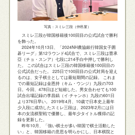
写真：スミレ三段（仲邑菫）
スミレ三段が韓国移籍後100回目の公式試合で勝利
を飾った。
2024年10月13日、「2024NH農協銀行韓国女子囲
碁リーグ」第12ラウンド4試合で、スミレ三段は曺承
亞（チョ・スンア）七段に214手白中押しで勝利し
た。 この試合はスミレ三段の韓国移籍後100回目の
公式試合だった。 225日で100回目の公式対局を迎え
るのは、女子棋士としては最短期間の記録。 これま
での最短記録は金恩持（キム・ウンジ）九段の703
日。今回、478日ほど短縮した。男女合わせても100
試合出場記録の李昌鎬（イ·チャンホ）九段の601日
より376日早い。 2019年4月、10歳で日本史上最年
少入段に成功したスミレ三段は、2023年2月には日
本の女流棋聖戦で優勝し、最年少タイトル獲得の記
録を更新した。
昨年10月、「強い棋士が多い韓国で棋士活動した
い」と、韓国移籍の意思を明らかにし、日本棋院と