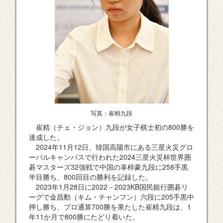
写真：崔精九段
崔精（チェ・ジョン）九段が女子棋士初の800勝を
達成した。
2024年11月12日、韓国高陽市にある三星火災グロ
ーバルキャンパスで行われた2024三星火災杯世界囲
碁マスターズ32強戦で中国の辜梓豪九段に258手黒
半目勝ち、800回目の勝利を記録した。
2023年1月28日に2022－2023KB国民銀行囲碁リ
ーグで金昌勳（キム・チャンフン）六段に205手黒中
押し勝ち、プロ通算700勝を果たした崔精九段は、1
年11か月で800勝にたどり着いた。