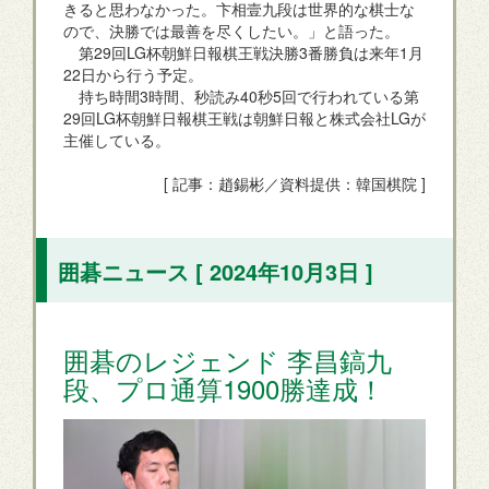
きると思わなかった。卞相壹九段は世界的な棋士な
ので、決勝では最善を尽くしたい。」と語った。
第29回LG杯朝鮮日報棋王戦決勝3番勝負は来年1月
22日から行う予定。
持ち時間3時間、秒読み40秒5回で行われている第
29回LG杯朝鮮日報棋王戦は朝鮮日報と株式会社LGが
主催している。
[ 記事：趙錫彬／資料提供：韓国棋院 ]
囲碁ニュース [ 2024年10月3日 ]
囲碁のレジェンド 李昌鎬九
段、プロ通算1900勝達成！