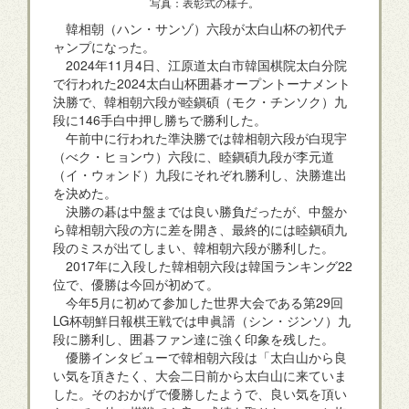
写真：表彰式の様子。
韓相朝（ハン・サンゾ）六段が太白山杯の初代チ
ャンプになった。
2024年11月4日、江原道太白市韓国棋院太白分院
で行われた2024太白山杯囲碁オープントーナメント
決勝で、韓相朝六段が睦鎭碩（モク・チンソク）九
段に146手白中押し勝ちで勝利した。
午前中に行われた準決勝では韓相朝六段が白現宇
（べク・ヒョンウ）六段に、睦鎭碩九段が李元道
（イ・ウォンド）九段にそれぞれ勝利し、決勝進出
を決めた。
決勝の碁は中盤までは良い勝負だったが、中盤か
ら韓相朝六段の方に差を開き、最終的には睦鎭碩九
段のミスが出てしまい、韓相朝六段が勝利した。
2017年に入段した韓相朝六段は韓国ランキング22
位で、優勝は今回が初めて。
今年5月に初めて参加した世界大会である第29回
LG杯朝鮮日報棋王戦では申眞諝（シン・ジンソ）九
段に勝利し、囲碁ファン達に強く印象を残した。
優勝インタビューで韓相朝六段は「太白山から良
い気を頂きたく、大会二日前から太白山に来ていま
した。そのおかげで優勝したようで、良い気を頂い