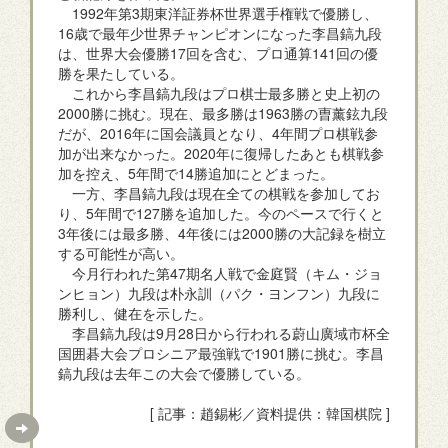
1992年第3期東洋証券杯世界選手権戦で優勝し、
16歳で最年少世界チャンピオンになった李昌鎬九段
は、世界大会優勝17回を含む、プロ通算141回の優
勝を果たしている。
これから李昌鎬九段はプロ棋士最多勝と史上初の
2000勝に挑む。現在、最多勝は1963勝の曺薰鉉九段
だが、2016年に国会議員となり、4年間プロ棋戦参
加が出来なかった。2020年に復帰したあとも棋戦参
加を控え、5年間で14勝追加にとどまった。
一方、李昌鎬九段は現在全ての棋戦を参加してお
り、5年間で127勝を追加した。今のペースで行くと
3年後には最多勝、4年後には2000勝の大記録を樹立
する可能性が高い。
今月行われた第47期名人戦で金庭賢（キム・ジョ
ンヒョン）九段は朴永訓（パク・ヨンフン）九段に
勝利し、健在を示した。
李昌鎬九段は9月28日から行われる蔚山廣域市杯全
国囲碁大会プロシニア最強戦で1901勝に挑む。李昌
鎬九段は去年この大会で優勝している。
[ 記事：趙錫彬／資料提供：韓国棋院 ]