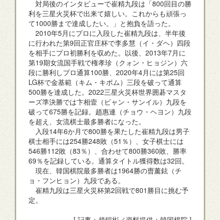
対局後のインタビューで崔精九段は「800回目の勝
利を三星火災杯で出来て嬉しい。これからも頑張っ
て1000勝まで達成したい。」と抱負を語った。
2010年5月にプロに入段した崔精九段は、半年後
に行われた第9回正官庄杯で李多慧（イ・ダヘ）四段
を相手にプロ初勝利を収めた。以後、2013年7月に
第19期女流国手戦で権孝珍（クォン・ヒョジン）六
段に勝利しプロ通算100勝、2020年4月には第25回
LG杯で金基範（キム・キボム）三段を破って通算
500勝を達成した。2022三星火災杯世界囲碁マスタ
ーズ準決勝では卞相壹（ビャン・サンイル）九段を
破って675勝を記録。趙惠連（チョウ・ヘヨン）九段
を超え、女流棋士最多勝者になった。
入段14年6か月で800勝を果たした崔精九段は男子
棋士相手には254勝248敗（51％）、女子棋士には
546勝112敗（83％）、合わせて800勝360敗、勝率
69％を記録している。通算タイトル獲得数は32回。
現在、韓国棋院最多勝者は1964勝の曺薰鉉（チ
ョ・フンヒョン）九段である。
崔精九段は三星火災杯第2回戦で801勝目に挑む予
定。
[ 記事：趙錫彬／資料提供：韓国棋院 ]