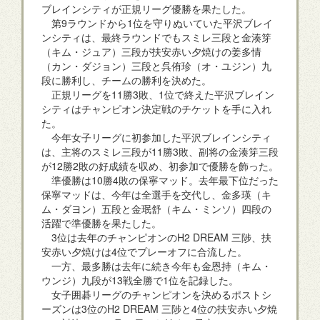
ブレインシティが正規リーグ優勝を果たした。
第9ラウンドから1位を守りぬいていた平沢ブレイ
ンシティは、最終ラウンドでもスミレ三段と金湊笌
（キム・ジュア）三段が扶安赤い夕焼けの姜多情
（カン・ダジョン）三段と呉侑珍（オ・ユジン）九
段に勝利し、チームの勝利を決めた。
正規リーグを11勝3敗、1位で終えた平沢ブレイン
シティはチャンピオン決定戦のチケットを手に入れ
た。
今年女子リーグに初参加した平沢ブレインシティ
は、主将のスミレ三段が11勝3敗、副将の金湊笌三段
が12勝2敗の好成績を収め、初参加で優勝を飾った。
準優勝は10勝4敗の保寧マッド。去年最下位だった
保寧マッドは、今年は全選手を交代し、金多瑛（キ
ム・ダヨン）五段と金珉舒（キム・ミンソ）四段の
活躍で準優勝を果たした。
3位は去年のチャンピオンのH2 DREAM 三陟、扶
安赤い夕焼けは4位でプレーオフに合流した。
一方、最多勝は去年に続き今年も金恩持（キム・
ウンジ）九段が13戦全勝で1位を記録した。
女子囲碁リーグのチャンピオンを決めるポストシ
ーズンは3位のH2 DREAM 三陟と4位の扶安赤い夕焼