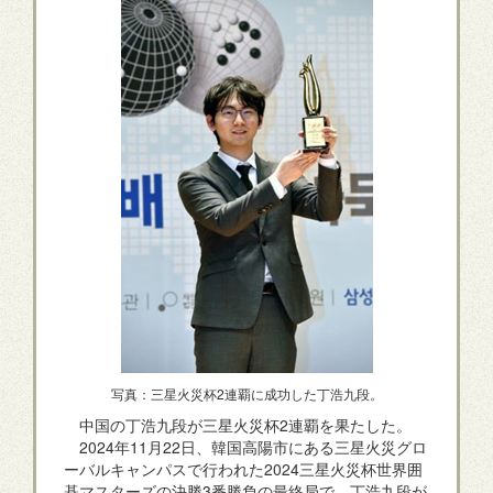
写真：三星火災杯2連覇に成功した丁浩九段。
中国の丁浩九段が三星火災杯2連覇を果たした。
2024年11月22日、韓国高陽市にある三星火災グロ
ーバルキャンパスで行われた2024三星火災杯世界囲
碁マスターズの決勝3番勝負の最終局で、丁浩九段が