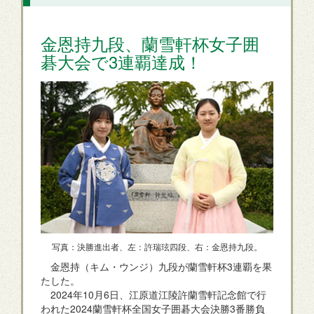
金恩持九段、蘭雪軒杯女子囲
碁大会で3連覇達成！
写真：決勝進出者、左：許瑞玹四段、右：金恩持九段。
金恩持（キム・ウンジ）九段が蘭雪軒杯3連覇を果
たした。
2024年10月6日、江原道江陵許蘭雪軒記念館で行
われた2024蘭雪軒杯全国女子囲碁大会決勝3番勝負