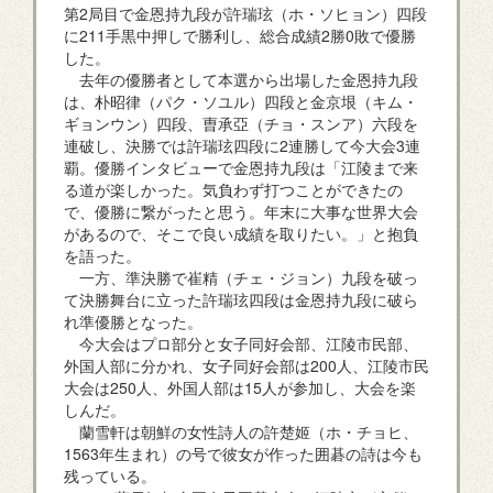
第2局目で金恩持九段が許瑞玹（ホ・ソヒョン）四段
に211手黒中押しで勝利し、総合成績2勝0敗で優勝
した。
去年の優勝者として本選から出場した金恩持九段
は、朴昭律（パク・ソユル）四段と金京垠（キム・
ギョンウン）四段、曺承亞（チョ・スンア）六段を
連破し、決勝では許瑞玹四段に2連勝して今大会3連
覇。優勝インタビューで金恩持九段は「江陵まで来
る道が楽しかった。気負わず打つことができたの
で、優勝に繋がったと思う。年末に大事な世界大会
があるので、そこで良い成績を取りたい。」と抱負
を語った。
一方、準決勝で崔精（チェ・ジョン）九段を破っ
て決勝舞台に立った許瑞玹四段は金恩持九段に破ら
れ準優勝となった。
今大会はプロ部分と女子同好会部、江陵市民部、
外国人部に分かれ、女子同好会部は200人、江陵市民
大会は250人、外国人部は15人が参加し、大会を楽
しんだ。
蘭雪軒は朝鮮の女性詩人の許楚姬（ホ・チョヒ、
1563年生まれ）の号で彼女が作った囲碁の詩は今も
残っている。