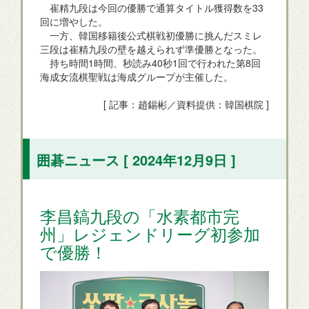
崔精九段は今回の優勝で通算タイトル獲得数を33
回に増やした。
一方、韓国移籍後公式棋戦初優勝に挑んだスミレ
三段は崔精九段の壁を越えられず準優勝となった。
持ち時間1時間、秒読み40秒1回で行われた第8回
海成女流棋聖戦は海成グループが主催した。
[ 記事：趙錫彬／資料提供：韓国棋院 ]
囲碁ニュース [ 2024年12月9日 ]
李昌鎬九段の「水素都市完
州」レジェンドリーグ初参加
で優勝！