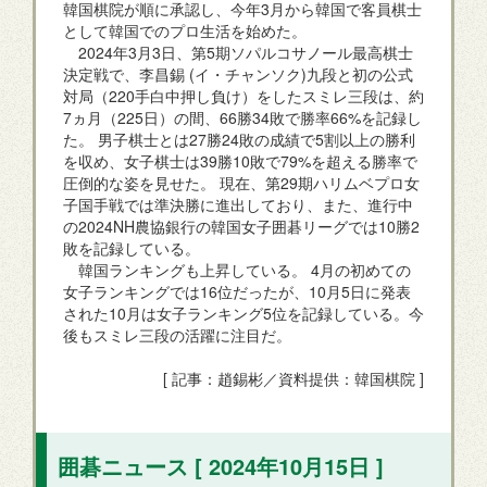
韓国棋院が順に承認し、今年3月から韓国で客員棋士
として韓国でのプロ生活を始めた。
2024年3月3日、第5期ソパルコサノール最高棋士
決定戦で、李昌錫 (イ・チャンソク)九段と初の公式
対局（220手白中押し負け）をしたスミレ三段は、約
7ヵ月（225日）の間、66勝34敗で勝率66%を記録し
た。 男子棋士とは27勝24敗の成績で5割以上の勝利
を収め、女子棋士は39勝10敗で79%を超える勝率で
圧倒的な姿を見せた。 現在、第29期ハリムベプロ女
子国手戦では準決勝に進出しており、また、進行中
の2024NH農協銀行の韓国女子囲碁リーグでは10勝2
敗を記録している。
韓国ランキングも上昇している。 4月の初めての
女子ランキングでは16位だったが、10月5日に発表
された10月は女子ランキング5位を記録している。今
後もスミレ三段の活躍に注目だ。
[ 記事：趙錫彬／資料提供：韓国棋院 ]
囲碁ニュース [ 2024年10月15日 ]