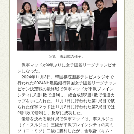
写真：表彰式の様子。
保寧マッドが4年ぶりに女子囲碁リーグチャンピオ
ンになった。
2024年11月3日、韓国棋院囲碁テレビスタジオで
行われた2024NH農協銀行韓国女子囲碁リーグチャン
ピオン決定戦の最終戦で保寧マッドが平沢ブレイン
シティに2勝1敗で勝利し、総合成績2勝1敗で優勝カ
ップを手に入れた。11月1日に行われた第1局目で破
られた保寧マッドは11月2日に行われた第2局目では
2勝1敗で勝利し、反撃に成功した。
優勝を決める最終局で保寧マッドは、李スルジュ
（イ・スルジュ）三段が平沢ブレインシティの高ミ
ソ（コ・ミソ）二段に勝利したが、金珉舒（キム・