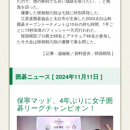
たので、他の棋戦でも良い成績を取りたい。」と抱
負を語った。
優勝した韓相朝六段は七段に特別昇段した。
江原道囲碁協会と太白市が主催した2024太白山杯
囲碁オープントーナメントは10分の持ち時間、1手ご
とに15秒加算のフィッシャー方式行われた。
韓国棋院プロ棋士68名とアマチュア46名が参加し
た今大会は韓相朝六段の優勝で幕を閉じた。
[ 記事：趙錫彬／資料提供：韓国棋院 ]
囲碁ニュース [ 2024年11月11日 ]
保寧マッド、4年ぶりに女子囲
碁リーグチャンピオン！