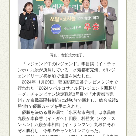
写真：表彰式の様子。
「レジェンド中のレジェンド」李昌鎬（イ・チャ
ンホ）九段が所属している「水素都市完州」がレジ
ェンドリーグ初参加で優勝を果たした。
2024年11月29日、韓国棋院囲碁テレビスタジオで
行われた「2024ソパルコサノル杯レジェンド囲碁リ
ーグ」チャンピオン決定戦第3局目で「水素都市完
州」が京畿高陽特例市に2勝0敗で勝利し、総合成績2
勝1敗で優勝カップを手に入れた。
優勝を決める最終局で「水素都市完州」は李昌鎬
九段が李多慧（イ・ダヘ）四段、朴勝文（パク・ス
ンムン）八段が李相勳（イ・サンフン）九段にそれ
ぞれ勝利し、今年のチャンピオンになった。