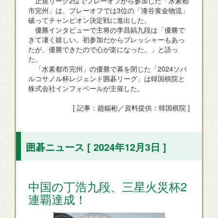
正規リーグ2位でプレーオフから参加した「水素都
市完州」は、プレーオフでは3位の「漆谷黄金物流」
破ってチャンピオン決定戦に進出した。
優勝インタビューで主将の李昌鎬九段は「優勝で
きて凄く嬉しい。初参加だからプレッシャーもあっ
たが、優勝できたので心が楽になった。」と語っ
た。
「水素都市完州」の優勝で幕を閉じた「2024ソパ
ルコサノル杯レジェンド囲碁リーグ」は韓国棋院と
株式会社インフォベールが主催した。
[ 記事：趙錫彬／資料提供：韓国棋院 ]
囲碁ニュース [ 2024年12月3日 ]
中国の丁浩九段、三星火災杯2
連覇達成！