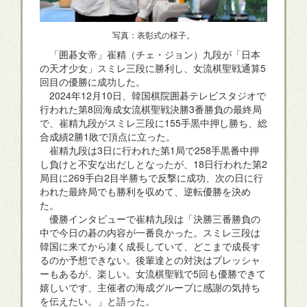
写真：表彰式の様子。
「囲碁女帝」崔精（チェ・ジョン）九段が「日本
の天才少女」スミレ三段に勝利し、女流棋聖戦通算5
回目の優勝に成功した。
2024年12月10日、韓国棋院囲碁テレビスタジオで
行われた第8回海成女流棋聖戦決勝3番勝負の最終局
で、崔精九段がスミレ三段に155手黒中押し勝ち、総
合成績2勝1敗で頂点に立った。
崔精九段は3日に行われた第1局で258手黒番中押
し負けと不安な出だしとなったが、18日行われた第2
局目に269手白2目半勝ちで反撃に成功、次の日に行
われた最終局でも勝利を収めて、逆転優勝を決め
た。
優勝インタビューで崔精九段は「決勝三番勝負の
中で今日の碁の内容が一番良かった。スミレ三段は
韓国に来てから凄く成長していて、どこまで成長す
るのか予想できない。後輩達との対決はプレッシャ
ーもあるが、楽しい。女流棋聖戦で5回も優勝できて
嬉しいです、主催者の海成グループに感謝の気持ち
を伝えたい。」と語った。