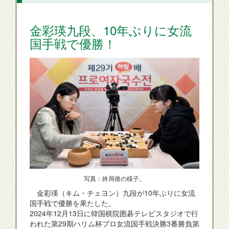
金彩瑛九段、10年ぶりに女流
国手戦で優勝！
写真：終局後の様子。
金彩瑛（キム・チェヨン）九段が10年ぶりに女流
国手戦で優勝を果たした。
2024年12月13日に韓国棋院囲碁テレビスタジオで行
われた第29期ハリム杯プロ女流国手戦決勝3番勝負第