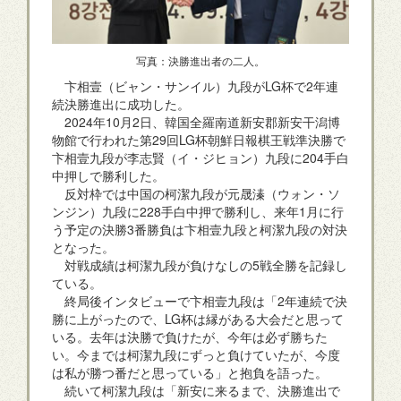
写真：決勝進出者の二人。
卞相壹（ビャン・サンイル）九段がLG杯で2年連
続決勝進出に成功した。
2024年10月2日、韓国全羅南道新安郡新安干潟博
物館で行われた第29回LG杯朝鮮日報棋王戦準決勝で
卞相壹九段が李志賢（イ・ジヒョン）九段に204手白
中押しで勝利した。
反対枠では中国の柯潔九段が元晟溱（ウォン・ソ
ンジン）九段に228手白中押で勝利し、来年1月に行
う予定の決勝3番勝負は卞相壹九段と柯潔九段の対決
となった。
対戦成績は柯潔九段が負けなしの5戦全勝を記録し
ている。
終局後インタビューで卞相壹九段は「2年連続で決
勝に上がったので、LG杯は縁がある大会だと思って
いる。去年は決勝で負けたが、今年は必ず勝ちた
い。今までは柯潔九段にずっと負けていたが、今度
は私が勝つ番だと思っている」と抱負を語った。
続いて柯潔九段は「新安に来るまで、決勝進出で