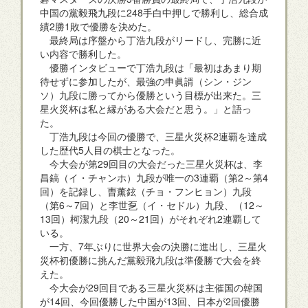
中国の黨毅飛九段に248手白中押しで勝利し、総合成
績2勝1敗で優勝を決めた。
最終局は序盤から丁浩九段がリードし、完勝に近
い内容で勝利した。
優勝インタビューで丁浩九段は「最初はあまり期
待せずに参加したが、最強の申眞諝（シン・ジン
ソ）九段に勝ってから優勝という目標が出来た。三
星火災杯は私と縁がある大会だと思う。」と語っ
た。
丁浩九段は今回の優勝で、三星火災杯2連覇を達成
した歴代5人目の棋士となった。
今大会が第29回目の大会だった三星火災杯は、李
昌鎬（イ・チャンホ）九段が唯一の3連覇（第2～第4
回）を記録し、曺薰鉉（チョ・フンヒョン）九段
（第6～7回）と李世乭（イ・セドル）九段、（12～
13回）柯潔九段（20～21回）がそれぞれ2連覇して
いる。
一方、7年ぶりに世界大会の決勝に進出し、三星火
災杯初優勝に挑んだ黨毅飛九段は準優勝で大会を終
えた。
今大会が29回目である三星火災杯は主催国の韓国
が14回、今回優勝した中国が13回、日本が2回優勝