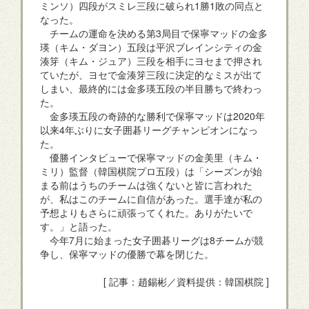
ミンソ）四段がスミレ三段に破られ1勝1敗の同点と
なった。
チームの運命を決める第3局目で保寧マッドの金多
瑛（キム・ダヨン）五段は平沢ブレインシティの金
湊笌（キム・ジュア）三段を相手にヨセまで押され
ていたが、ヨセで金湊笌三段に決定的なミスが出て
しまい、最終的には金多瑛五段の半目勝ちで終わっ
た。
金多瑛五段の奇跡的な勝利で保寧マッドは2020年
以来4年ぶりに女子囲碁リーグチャンピオンになっ
た。
優勝インタビューで保寧マッドの金美里（キム・
ミリ）監督（韓国棋院プロ五段）は「シーズンが始
まる前はうちのチームは強くないと皆に言われた
が、私はこのチームに自信があった。選手達が私の
予想よりもさらに頑張ってくれた。ありがたいで
す。」と語った。
今年7月に始まった女子囲碁リーグは8チームが競
争し、保寧マッドの優勝で幕を閉じた。
[ 記事：趙錫彬／資料提供：韓国棋院 ]