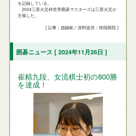
を記録している。
2024三星火災杯世界囲碁マスターズは三星火災が
主催した。
[ 記事：趙錫彬／資料提供：韓国棋院 ]
囲碁ニュース [ 2024年11月26日 ]
崔精九段、女流棋士初の800勝
を達成！