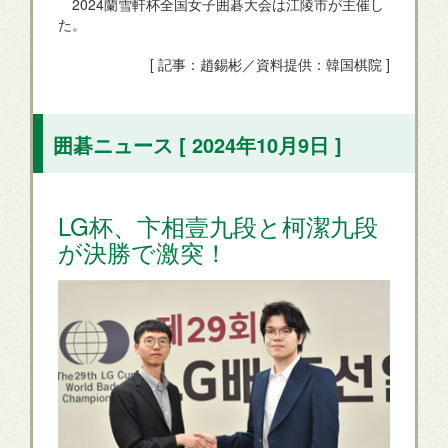
2024蘭雪軒杯全国女子囲碁大会は江陵市が主催し
た。
[ 記事：趙錫彬／資料提供：韓国棋院 ]
囲碁ニュース [ 2024年10月9日 ]
LG杯、卞相壹九段と柯潔九段
が決勝で激突！