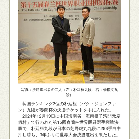
写真：決勝進出者の二人（左：朴廷桓九段、右：楊楷文九
段）
韓国ランキング2位の朴廷桓（パク・ジョンファ
ン）九段が春蘭杯の決勝チケットを手に入れた。
2024年12月19日に中国海南省「海南棋子湾開元度
假村」で行われた第15回春蘭杯世界囲碁選手権準決
勝で、朴廷桓九段が日本の芝野虎丸九段に288手白中
押し勝ち、3年ぶりに世界大会決勝進出を果たした。