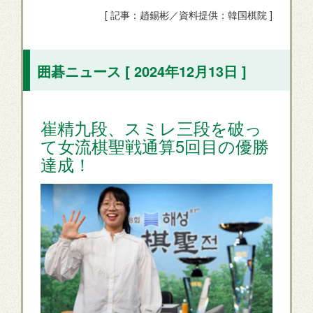
[ 記事：趙錫彬／資料提供：韓国棋院 ]
囲碁ニュース [ 2024年12月13日 ]
崔精九段、スミレ三段を破っ
て女流棋聖戦通算5回目の優勝
達成！