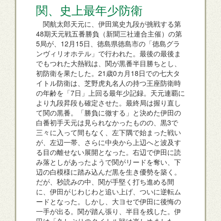
関、史上最年少防衛
関航太郎天元に、伊田篤史九段が挑戦する第
48期天元戦五番勝負（新聞三社連合主催）の第
5局が、12月15日、徳島県徳島市の「徳島グラ
ンヴィリオホテル」で行われた。最後の最後ま
でもつれた大熱戦は、関が黒番半目勝ちとし、
初防衛を果たした。21歳0カ月18日での七大タ
イトル防衛は、芝野虎丸名人の持つ王座防衛時
の年齢を「7日」上回る最年少記録。天元連覇に
より九段昇段も確定させた。最終局は握り直し
て関の黒番。「勝負に徹する」と決めた伊田の
白番初手天元は見られなかったものの、黒3で
三々に入って間もなく、左下隅で始まった戦い
が、左辺一帯、さらに中央から上辺へと波及す
る目の離せない展開となった。右辺で伊田に読
み落としがあったようで関がリードを奪い、下
辺の白模様に踏み込んだ黒を生き優勢を築く。
だが、秒読みの中、関が手堅く打ち進める間
に、伊田がじわじわと追い上げ、ついに逆転ム
ードとなった。しかし、大ヨセで伊田に後悔の
一手が出る。関が踏ん張り、半目を残した。伊