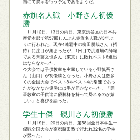
階にて展示を行う予定であるようだ。
赤旗名人戦 小野さん初優
勝
11月12日、13日の両日、東京渋谷区の日本共
産党本部で第57回しんぶん赤旗名人戦が3年ぶ
りに行われた。現在4連覇中の柳田朋哉さん（招
待）に注目が集まったが、1日目で洪道場の師範
である斉藤文也さん（東京）に敗れベスト8進出
はならなかった。
今大会では子供教室を主宰している小野慎吾さ
ん（山口）が初優勝となった。小野さんは数多
くの全国大会でベスト8やベスト4の常連であっ
たがなかなか優勝には手が届かなかった。「囲
碁教室の子供達に優勝杯を持って帰れるのが嬉
しい」と喜びを語った。
学生十傑 硯川さん初優勝
11月19日、20日の両日、第58回全日本学生十
傑戦全国大会が京都藤田塾で行われ32名の学生
が競った。