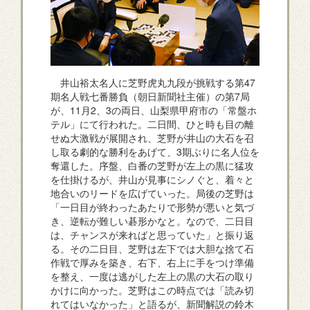
井山裕太名人に芝野虎丸九段が挑戦する第47
期名人戦七番勝負（朝日新聞社主催）の第7局
が、11月2、3の両日、山梨県甲府市の「常盤ホ
テル」にて行われた。二日間、ひと時も目の離
せぬ大激戦が展開され、芝野が井山の大石を召
し取る劇的な勝利をあげて、3期ぶりに名人位を
奪還した。序盤、白番の芝野が左上の黒に猛攻
を仕掛けるが、井山が見事にシノぐと、着々と
地合いのリードを広げていった。局後の芝野は
「一日目が終わったあたりで形勢が悪いと気づ
き、逆転が難しい碁形かなと。なので、二日目
は、チャンスが来ればと思っていた」と振り返
る。その二日目、芝野は左下では大胆な捨て石
作戦で厚みを築き、右下、右上に手をつけ準備
を整え、一度は逃がした左上の黒の大石の取り
かけに向かった。芝野はこの時点では「読み切
れてはいなかった」と語るが、新聞解説の鈴木