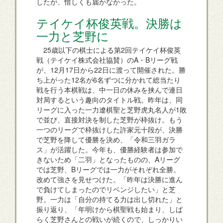
したが、惜しくも届かなかった。
テイケイ杯俊英戦。決勝は
一力と芝野に
25歳以下の棋士による第2回テイケイ杯俊英
戦（テイケイ株式会社協賛）のA・Bリーグ戦
が、12月17日から22日に渡って開催された。勝
ち上がった12名が6名ずつに分かれて総当たり
戦を行う本棋戦は、中一日の休みを挟んで連日
対局するという趣向のタイトル戦。昨年は、同
リーグに入った一力遼棋聖と芝野虎丸名人が1敗
で並び、直接対決を制した芝野が枠抜け。もう
一つのリーグで枠抜けした許家元十段が、決勝
で芝野を降して優勝を決め、「令和三羽ガラ
ス」が活躍した。今年も、優勝経験者は参加で
きないため「二羽」となったものの、Aリーグ
では芝野、Bリーグでは一力がそれぞれ全勝。
改めて強さを見せつけた。「昨年は決勝に進ん
で負けてしまったのでリベンジしたい」と芝
野。一力は「自分の持てる力は出し切れた」と
振り返り、「年明けから棋聖戦も始まり、しば
らく芝野さんとの戦いが続くので、しっかりい