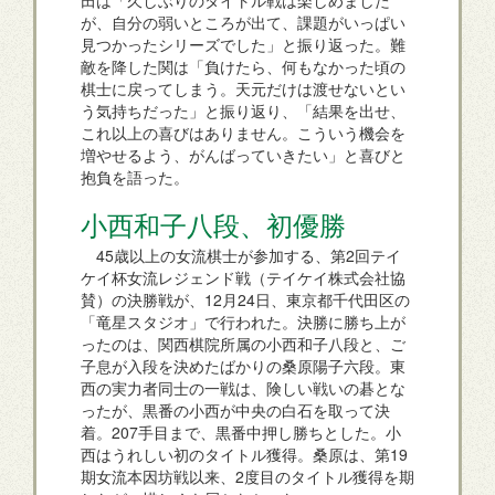
田は「久しぶりのタイトル戦は楽しめました
が、自分の弱いところが出て、課題がいっぱい
見つかったシリーズでした」と振り返った。難
敵を降した関は「負けたら、何もなかった頃の
棋士に戻ってしまう。天元だけは渡せないとい
う気持ちだった」と振り返り、「結果を出せ、
これ以上の喜びはありません。こういう機会を
増やせるよう、がんばっていきたい」と喜びと
抱負を語った。
小西和子八段、初優勝
45歳以上の女流棋士が参加する、第2回テイ
ケイ杯女流レジェンド戦（テイケイ株式会社協
賛）の決勝戦が、12月24日、東京都千代田区の
「竜星スタジオ」で行われた。決勝に勝ち上が
ったのは、関西棋院所属の小西和子八段と、ご
子息が入段を決めたばかりの桑原陽子六段。東
西の実力者同士の一戦は、険しい戦いの碁とな
ったが、黒番の小西が中央の白石を取って決
着。207手目まで、黒番中押し勝ちとした。小
西はうれしい初のタイトル獲得。桑原は、第19
期女流本因坊戦以来、2度目のタイトル獲得を期