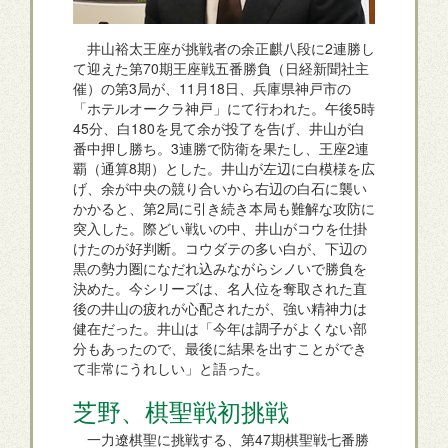
井山裕太王座が挑戦者の余正麒八段に2連勝し
て迎えた第70期王座戦五番勝負（日経新聞社主
催）の第3局が、11月18日、兵庫県神戸市の
「ホテルオークラ神戸」にて行われた。午後5時
45分、白180を見て余が投了を告げ、井山が白
番中押し勝ち。3連勝で防衛を果たし、王座2連
覇（通算8期）とした。井山が左辺に白模様を広
げ、余が中央の競り合いから右辺の白石に襲い
かかると、第2局に引き続き本局も難解な攻防に
突入した。際どい戦いの中、井山がコウを仕掛
けたのが好判断。コウダテの多い白が、下辺の
黒の勢力圏になだれ込みながらシノいで勝負を
決めた。今シリーズは、名人位を奪取された直
後の井山の疲れが心配されたが、強い精神力は
健在だった。井山は「今年は調子がよくない部
分もあったので、最後に結果を出すことができ
て非常にうれしい」と語った。
芝野、棋聖戦初挑戦
一力遼棋聖に挑戦する、第47期棋聖戦七番勝