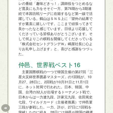
レの番組「趣味どきっ！」講師役をつとめるな
ど普及にも力をそそぐ一方、第76期から3期連
続で本因坊戦リーグに在籍するなど第一線で活
躍している。鶴山はＳＮＳ上に「望外の結果で
すが素直に嬉しいです。ここまで頑張ってきて
良かったなと感じています。日頃より応援して
くださっている皆様ありがとうございます。そ
して何よりこの棋戦を開催してくださっている
『株式会社セントグランデＷ』嶋屋社長に心よ
りお礼申し上げます」と、喜びと感謝をつづっ
た。
仲邑、世界戦ベスト16
主要国際棋戦の一つで韓国主催の第27回「三
星火災杯世界囲碁マスターズ」の1回戦が、10
月27、28日に、2回戦が10月31日と11月1日
に、ネット対局で行われた。日本、韓国、中
国、台湾の32人が出場するトーナメント戦で、
日本からは一力遼九段、許家元九段、佐田篤史
七段、ワイルドカード（主催者推薦）で仲邑菫
三段が参戦した。一力、許が、27日に1回戦を
突破したのに続き、28日には仲邑が韓国の権孝