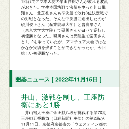
1回戦でアマ本因坊の栗田佳樹さんが敗れる波乱
がおきた。学生本因坊戦で決勝を争った川口飛
翔さん、北芝礼さんも準決勝で敗れ3位決定戦で
の対戦となった。そんな中決勝に進出したのが
硯川俊正さん（産業能率大学）と曹睿梟さん
（東京大学大学院）で硯川さんがヨセで逆転し
初優勝となった。硯川さんは元院生で栗田さん
と1、2を争っていたが、アマチュア大会ではな
かなか実績を残すことができなかったが、今回
嬉しい初優勝なった。
囲碁ニュース [ 2022年11月15日 ]
井山、激戦を制し、王座防
衛にあと1勝
井山裕太王座に余正麒八段が挑戦する第70期
王座戦五番勝負（日経新聞社主催）の第2局が、
11月11日、京都府京都市の「ウェスティン都ホ