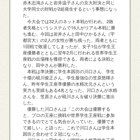
赤木志鴻さんと岩井温子さんの京大対決と同じ
大学同士の対戦が2組発生するという事態になっ
た。
今大会では32人のネット本戦が行われ、2敗
者失格というシステムで16人がリアル本戦に勝
ち進む。今回は岩井さんと田中ひかるさん（宇
都宮大）の2人の女性が勝ち残った。両者ともに
1回戦で敗退してしまったが、女子1位が学生王
座優勝者とともに翌年2月に行われる世界学生王
座戦の出場権を獲得できる。両者による決戦と
なり、田中さんが勝利した。
本戦は準決勝に学生本因坊の川口さん、学生
十傑の硯川俊正さん、学生最強位の笠原悠暉さ
ん、昨年学生王座準優勝の水精次元さんという
実力も実績もある4名となった。川口さんが水精
さんを、笠原さんが硯川さんを破り決勝に進出
した。
優勝した川口さんは「この大会は優勝する
と、プロの王座に挑戦や世界学生王座戦に参加
できるのでとても気合が入っていた。優勝でき
て嬉しい」と語った。これで川口さんは学生本
因坊と合わせて２冠になった。