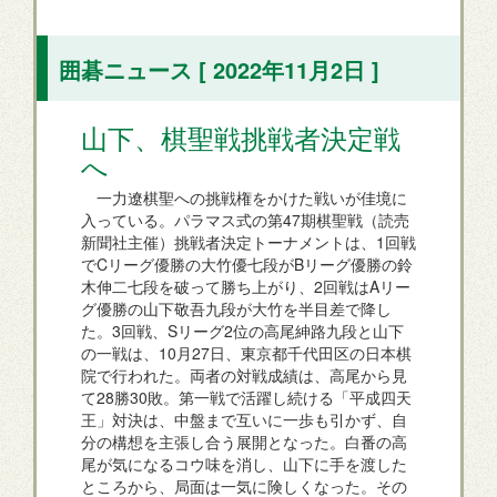
囲碁ニュース [ 2022年11月2日 ]
山下、棋聖戦挑戦者決定戦
へ
一力遼棋聖への挑戦権をかけた戦いが佳境に
入っている。パラマス式の第47期棋聖戦（読売
新聞社主催）挑戦者決定トーナメントは、1回戦
でCリーグ優勝の大竹優七段がBリーグ優勝の鈴
木伸二七段を破って勝ち上がり、2回戦はAリー
グ優勝の山下敬吾九段が大竹を半目差で降し
た。3回戦、Sリーグ2位の高尾紳路九段と山下
の一戦は、10月27日、東京都千代田区の日本棋
院で行われた。両者の対戦成績は、高尾から見
て28勝30敗。第一戦で活躍し続ける「平成四天
王」対決は、中盤まで互いに一歩も引かず、自
分の構想を主張し合う展開となった。白番の高
尾が気になるコウ味を消し、山下に手を渡した
ところから、局面は一気に険しくなった。その