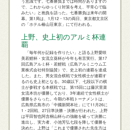
う意識です。七番勝負までは時間がありますの
で、これからゆっくり対策を考え、平常心で臨
みたい」と抱負を語った。七番勝負は来年の開
幕。第1局は、1月12・13の両日、東京都文京区
の「ホテル椿山荘東京」にて行われる。
上野、史上初のアルミ杯連
覇
「毎年何か記録を作りたい」と語る上野愛咲
美若鯉杯・女流立葵杯が今年も有言実行。第17
回広島アルミ杯・若鯉戦（広島アルミニウム工
業株式会社特別協賛）で、史上初の連覇を達成
した。また、男女混合棋戦で女性棋士が連覇す
るのも史上初となる。30歳以下、七段以下の棋
士が参戦する本棋戦では、第15回には藤沢里菜
女流本坊が優勝しており、3年連続で女性棋士が
優勝をさらった。今期の本戦トーナメントは、
広島県広島市の「中國新聞本社」にて11月26に
1・2回戦、27日準決勝・決勝が行われた。上野
は平田智也阿含桐山杯らの強敵を破って決勝に
進出し、実力者、小池芳弘七段を降して優勝を
決めた。上野は「これまで優勝された先生方は