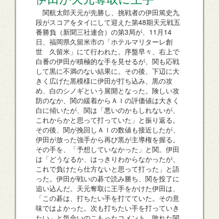
関航太郎天元が先勝し、挑戦者の伊田篤史九
段がスコアをタイにして迎えた第48期天元戦五
番勝負（新聞三社連合）の第3局が、11月14
日、福岡県久留米市の「ホテルマリターレ創
世 久留米」にて行われた。序盤早々、右上で
白番の伊田が積極的な手を見せるが、関も応戦
して黒に不満のない結果に。その後、下辺に大
きく広げた黒模様に伊田が打ち込み、黒の攻
め、白のシノギという展開となった。険しい攻
防のなか、関の緩着からＡＩの評価値は大きく
白に傾いたが、関は「悪いのかもしれないが、
これからかと思って打っていた」と振り返る。
その後、関が挽回しＡＩの数値も接近したが、
伊田が放った強手から再び黒が主導権を握る。
その手を、「予想していなかった」と関。伊田
は「どうなるか、はっきりわからなかったが、
これで負けたら仕方ないと思って打った」と語
った。伊田が戦いの碁で読み勝ち、関を投了に
追い込んだ。天元奪取に王手をかけた伊田は、
「この碁は、打ちたい手を打てていた。その意
味ではよかった。次も打ちたい手を打っていき
たい」と気合いのこもったコメント。敗れた関