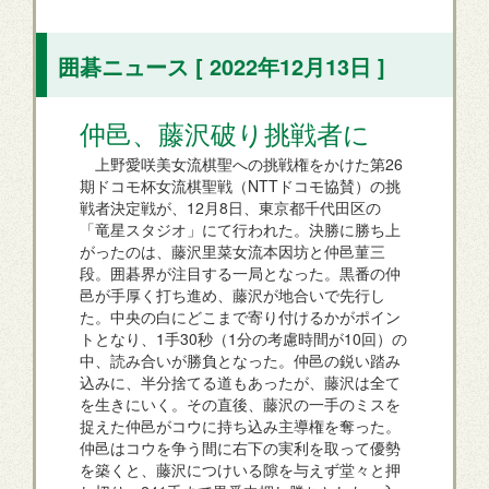
囲碁ニュース [ 2022年12月13日 ]
仲邑、藤沢破り挑戦者に
上野愛咲美女流棋聖への挑戦権をかけた第26
期ドコモ杯女流棋聖戦（NTTドコモ協賛）の挑
戦者決定戦が、12月8日、東京都千代田区の
「竜星スタジオ」にて行われた。決勝に勝ち上
がったのは、藤沢里菜女流本因坊と仲邑菫三
段。囲碁界が注目する一局となった。黒番の仲
邑が手厚く打ち進め、藤沢が地合いで先行し
た。中央の白にどこまで寄り付けるかがポイン
トとなり、1手30秒（1分の考慮時間が10回）の
中、読み合いが勝負となった。仲邑の鋭い踏み
込みに、半分捨てる道もあったが、藤沢は全て
を生きにいく。その直後、藤沢の一手のミスを
捉えた仲邑がコウに持ち込み主導権を奪った。
仲邑はコウを争う間に右下の実利を取って優勢
を築くと、藤沢につけいる隙を与えず堂々と押