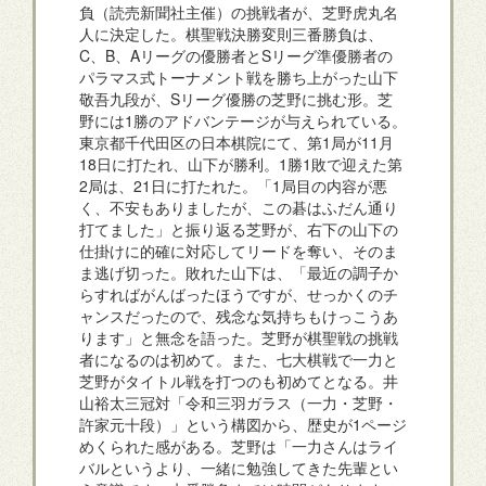
負（読売新聞社主催）の挑戦者が、芝野虎丸名
人に決定した。棋聖戦決勝変則三番勝負は、
C、B、Aリーグの優勝者とSリーグ準優勝者の
パラマス式トーナメント戦を勝ち上がった山下
敬吾九段が、Sリーグ優勝の芝野に挑む形。芝
野には1勝のアドバンテージが与えられている。
東京都千代田区の日本棋院にて、第1局が11月
18日に打たれ、山下が勝利。1勝1敗で迎えた第
2局は、21日に打たれた。「1局目の内容が悪
く、不安もありましたが、この碁はふだん通り
打てました」と振り返る芝野が、右下の山下の
仕掛けに的確に対応してリードを奪い、そのま
ま逃げ切った。敗れた山下は、「最近の調子か
らすればがんばったほうですが、せっかくのチ
ャンスだったので、残念な気持ちもけっこうあ
ります」と無念を語った。芝野が棋聖戦の挑戦
者になるのは初めて。また、七大棋戦で一力と
芝野がタイトル戦を打つのも初めてとなる。井
山裕太三冠対「令和三羽ガラス（一力・芝野・
許家元十段）」という構図から、歴史が1ページ
めくられた感がある。芝野は「一力さんはライ
バルというより、一緒に勉強してきた先輩とい