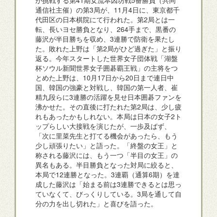
通信社主催）の第3局が、11月4日に、東京都千
代田区の日本棋院にて行われた。第2局とは一
転、長いヨセ勝負となり、264手まで、黒番の
藤沢が半目勝ちを収め、3連勝で防衛を果たし
た。敗れた上野は「第2局がひど過ぎた」と振り
返る。今年スタートした世界女子団体戦「湖盤
杯ソウル新聞世界女子囲碁覇王戦」の主将をつ
とめた上野は、10月17日から20日まで連日中
国、韓国の強豪と対戦し、韓国の第一人者、崔
精九段らに3連勝の活躍を見せ日本囲碁ファンを
沸かせた。その直後に打たれた第2局は、少し疲
れもあったかもしれない。本局は日本の女子2ト
ップらしい大接戦を演じたが、一歩及ばず、
「次に里菜先生と打てる機会があったら、もう
少し頑張りたい」と語った。「終盤の女王」と
称される藤沢には、もう一つ「半目の女王」の
異名もある。半目勝負となった対局に絞ると、
本局で12連勝となった。3連覇（通算6期）を達
成した藤沢は「始まる前は3連勝できるとは思っ
ていなくて、びっくりしている。3局を通して自
分の力を出し切れた」と喜びを語った。