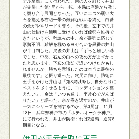
テル京都」にて行われた。余の力を封じて井山
が先勝した第1局から一転、本局は序盤から激し
く競り合う展開となった。互いに二つの弱い大
石を抱える右辺一帯の難解な戦いを終え、白番
の余がややリードを奪う。その後、左下での井
山の仕掛けを簡明に受けていれば優勢を維持で
きたというが、秒読みの中、余が最強に応じて
形勢不明。難解を極めるヨセ合いを黒番の井山
が半目制した。局後の井山は「ずっと難しい碁
でした。中盤、右辺の白への攻め方がまずかっ
たと思います。下辺の攻防で追いつけたかもし
れませんが、勝ちを意識したのは本当に最後の
最後です」と振り返った。次局に向け、防衛に
王手をかけた井山は「第3局以降も、自分なりに
ベストを尽くせるように、コンディションを整
えたい」、余は「いつも通り、平常心でがんば
りたい」と語った。余が巻き返すのか、井山が
一気にシリーズを制するのか、第3局は、11月
18日、兵庫県神戸市の「ホテルオークラ神戸」
にて行われる。井山が防衛すれば2連覇、通算8
期目となる。
伊田が天元奪取に王手