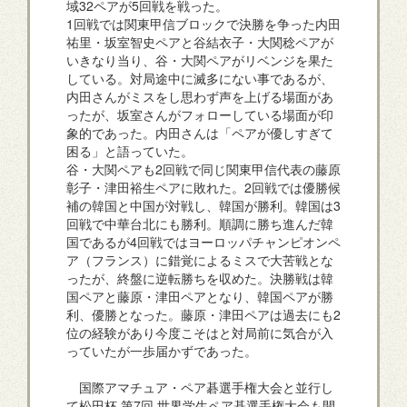
域32ペアが5回戦を戦った。
1回戦では関東甲信ブロックで決勝を争った内田
祐里・坂室智史ペアと谷結衣子・大関稔ペアが
いきなり当り、谷・大関ペアがリベンジを果た
している。対局途中に滅多にない事であるが、
内田さんがミスをし思わず声を上げる場面があ
ったが、坂室さんがフォローしている場面が印
象的であった。内田さんは「ペアが優しすぎて
困る」と語っていた。
谷・大関ペアも2回戦で同じ関東甲信代表の藤原
彰子・津田裕生ペアに敗れた。2回戦では優勝候
補の韓国と中国が対戦し、韓国が勝利。韓国は3
回戦で中華台北にも勝利。順調に勝ち進んだ韓
国であるが4回戦ではヨーロッパチャンピオンペ
ア（フランス）に錯覚によるミスで大苦戦とな
ったが、終盤に逆転勝ちを収めた。決勝戦は韓
国ペアと藤原・津田ペアとなり、韓国ペアが勝
利、優勝となった。藤原・津田ペアは過去にも2
位の経験があり今度こそはと対局前に気合が入
っていたが一歩届かずであった。
国際アマチュア・ペア碁選手権大会と並行し
て松田杯 第7回 世界学生ペア碁選手権大会も開