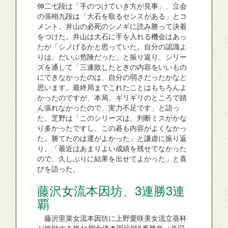
伸二七段は「手のつけていき方が見事」、立会
の張栩九段は「大石を取るセンスがある」とコ
メント。井山の必死のシノギに読み勝って決着
をつけた。井山は大石に手を入れる機会はあっ
たが「シノげるかと思っていた。自分の認識よ
りは、だいぶ危険だった」と振り返り、シリー
ズを通して「三連敗したときの内容をいいもの
にできなかったのは、自分の弱さだったかなと
思います。最終局までこれたことはもちろんよ
かったのですが、本局、ギリギリのところで踏
ん張れなかったので、実力不足です」と語っ
た。芝野は「このシリーズは、判断ミスがかな
り多かったですし、この碁も内容がよくなかっ
た。勝てたのは運がよかった」と謙虚に振り返
り、「最近はあまりよい成績を残せてなかった
ので、久しぶりに結果を出せてよかった」と喜
びを語った。
藤沢女流本因坊、3連勝3連
覇
藤沢里菜女流本因坊に上野愛咲美女流立葵杯
が挑戦する第41期女流本因坊戦5番勝負（共同