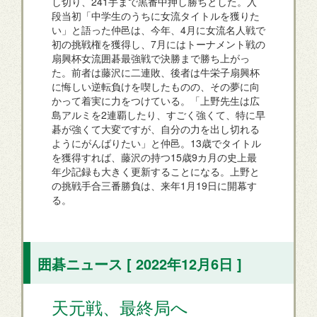
し切り、241手まで黒番中押し勝ちとした。入
段当初「中学生のうちに女流タイトルを獲りた
い」と語った仲邑は、今年、4月に女流名人戦で
初の挑戦権を獲得し、7月にはトーナメント戦の
扇興杯女流囲碁最強戦で決勝まで勝ち上がっ
た。前者は藤沢に二連敗、後者は牛栄子扇興杯
に悔しい逆転負けを喫したものの、その夢に向
かって着実に力をつけている。「上野先生は広
島アルミを2連覇したり、すごく強くて、特に早
碁が強くて大変ですが、自分の力を出し切れる
ようにがんばりたい」と仲邑。13歳でタイトル
を獲得すれば、藤沢の持つ15歳9カ月の史上最
年少記録も大きく更新することになる。上野と
の挑戦手合三番勝負は、来年1月19日に開幕す
る。
囲碁ニュース [ 2022年12月6日 ]
天元戦、最終局へ