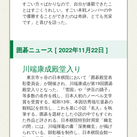
すごい方々ばかりなので、自分が連覇できたこ
とはすごくうれしい。すごい本戦メンバーの中
で優勝することができたのは奇跡。とても光栄
です」と喜びを語った。
囲碁ニュース [ 2022年11月22日 ]
川端康成殿堂入り
東京市ヶ谷の日本棋院において「囲碁殿堂表
彰委員会」が開催され、川端康成が第19回囲碁
殿堂入りとなった。『雪国』や『伊豆の踊子』
等多数の名作を残し、日本人初のノーベル文学
賞を受賞する。昭和13年、本因坊秀哉引退碁の
観戦記を担当し、これを基に小説『名人』を執
筆する。囲碁を題材とした小説の中でもすぐれ
た作品と評される。日本棋院特別対局室「幽玄
の間」には、川端揮毫の書「深奥幽玄」が掲げ
られている。顕彰楯を制作し、日本棋院会館一