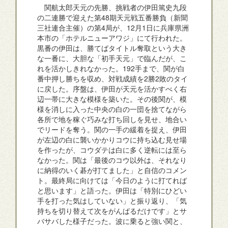
関航太郎天元の先勝、挑戦者の伊田篤史九段
の二連勝で迎えた第48期天元戦五番勝負（新聞
三社連合主催）の第4局が、12月1日に兵庫県洲
本市の「ホテルニューアワジ」にて行われた。
黒番の伊田は、勝てばタイトル奪取という大き
な一番に、大胆な「初手天元」で臨んだが、こ
れを活かしきれなかった。192手まで、関が白
番中押し勝ちを収め、対戦成績を2勝2敗のタイ
に戻した。序盤は、伊田が天元を活かすべく右
辺一帯に大きな模様を築いた。その後関が、模
様を消しに入った中央の白の一団を捨てながら
各所で地を稼ぐ巧みな打ち回しを見せ、地合い
でリードを奪う。関の一手の緩着を捉え、伊田
が左辺の白に襲いかかりコウに持ち込む見せ場
を作ったが、コウダテは白に多く逆転には至ら
なかった。関は「最後のコウ以外は、それなり
に納得のいく碁が打てました」と自信のコメン
ト。最終局に向けては「今日のように打てれば
と思います」と語った。伊田は「特別にひどい
手を打った気はしていない」と振り返り、「気
持ちを切り替えて次をがんばるだけです」とサ
バサバした様子だった。波に乗ると強い関と、