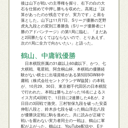
後は山下が戦いの主導権を握り、右下の白の大
石を仕留めて中押し勝ちを収めた。高尾は「誤
算があったのが残念ですが、実力です」と肩を
落とした。山下は11月7日、Sリーグ優勝の芝野
虎丸九段との変則三番勝負（Sリーグ優勝者に1
勝のアドバンテージ）の第1局に臨む。「まだあ
と2回勝たなくてはならないので、とりあえず、
次の1局に全力で向かいたい」と語った。
鶴山、中庸戦優勝
日本棋院所属の31歳以上60歳以下、かつ、七
大棋戦、竜星戦、阿含桐山杯、本棋戦の優勝経
験がない棋士に出場資格がある第5回SGW杯中
庸戦（株式会社セントグランデW協賛）の本戦
が、10月29、30日、東京都千代田区の日本棋院
で行われた。本戦は勝ち上がった16名によるス
イス方式4回戦で、1日目に2連勝した4名が、2
日目の3回戦で激突。三村智保九段を破った安斎
伸彰八段と、鈴木歩七段を破った鶴山淳志八段
が優勝決定戦に駒を進めた。共に読みが正確で
戦いを厭わない実力者同士の一戦は、鶴山に軍
配が上がった。鶴山は、YouTube配信や、Eテ