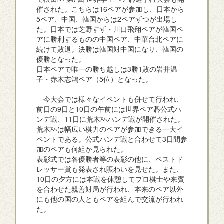
催された。こちらは16ペアが参加し、日本から
5ペア、中国、韓国からは2ペアずつが出場し
た。日本では芝野すず・川口飛翔ペアが韓国ペ
アに勝利するものの中国ペア、中華台北ペアに
続けて敗退。決勝は韓国対中国になり、韓国の
優勝となった。
日本ペアで唯一の勝ち越しは3勝1敗の岩井温
子・赤木志鴻ペア（5位）となった。
今大会では様々なイベントも併せて行われ、
前日の9日と10日の午前には世界ペア碁公式ハ
ンデ戦、11日に荒木杯ハンデ戦が開催された。
荒木杯は幅広い棋力のペアが参加できる一大イ
ベントである。公式ハンデ戦と合わせて3日間参
加のペアも何組か見られた。
表彰式では各優勝者等の表彰の他に、ベストド
レッサー賞も発表され賑わいを見せた。また、
10日の夕方には本戦を休憩してプロ棋士や来賓
を合わせた親善対局が行われ、本来のペア以外
にも他の国の人ともペアを組んで交流が行われ
た。