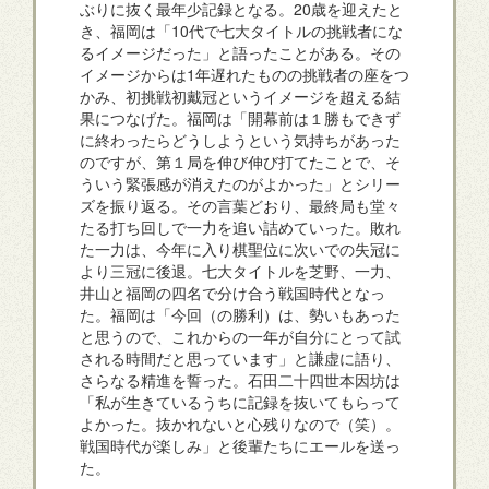
ぶりに抜く最年少記録となる。20歳を迎えたと
き、福岡は「10代で七大タイトルの挑戦者にな
るイメージだった」と語ったことがある。その
イメージからは1年遅れたものの挑戦者の座をつ
かみ、初挑戦初戴冠というイメージを超える結
果につなげた。福岡は「開幕前は１勝もできず
に終わったらどうしようという気持ちがあった
のですが、第１局を伸び伸び打てたことで、そ
ういう緊張感が消えたのがよかった」とシリー
ズを振り返る。その言葉どおり、最終局も堂々
たる打ち回しで一力を追い詰めていった。敗れ
た一力は、今年に入り棋聖位に次いでの失冠に
より三冠に後退。七大タイトルを芝野、一力、
井山と福岡の四名で分け合う戦国時代となっ
た。福岡は「今回（の勝利）は、勢いもあった
と思うので、これからの一年が自分にとって試
される時間だと思っています」と謙虚に語り、
さらなる精進を誓った。石田二十四世本因坊は
「私が生きているうちに記録を抜いてもらって
よかった。抜かれないと心残りなので（笑）。
戦国時代が楽しみ」と後輩たちにエールを送っ
た。