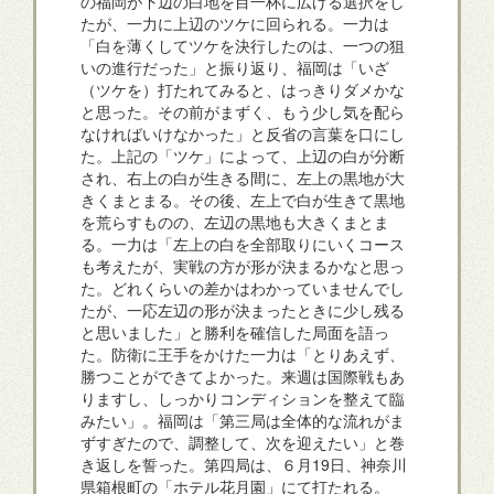
の福岡が下辺の白地を目一杯に広げる選択をし
たが、一力に上辺のツケに回られる。一力は
「白を薄くしてツケを決行したのは、一つの狙
いの進行だった」と振り返り、福岡は「いざ
（ツケを）打たれてみると、はっきりダメかな
と思った。その前がまずく、もう少し気を配ら
なければいけなかった」と反省の言葉を口にし
た。上記の「ツケ」によって、上辺の白が分断
され、右上の白が生きる間に、左上の黒地が大
きくまとまる。その後、左上で白が生きて黒地
を荒らすものの、左辺の黒地も大きくまとま
る。一力は「左上の白を全部取りにいくコース
も考えたが、実戦の方が形が決まるかなと思っ
た。どれくらいの差かはわかっていませんでし
たが、一応左辺の形が決まったときに少し残る
と思いました」と勝利を確信した局面を語っ
た。防衛に王手をかけた一力は「とりあえず、
勝つことができてよかった。来週は国際戦もあ
りますし、しっかりコンディションを整えて臨
みたい」。福岡は「第三局は全体的な流れがま
ずすぎたので、調整して、次を迎えたい」と巻
き返しを誓った。第四局は、６月19日、神奈川
県箱根町の「ホテル花月園」にて打たれる。