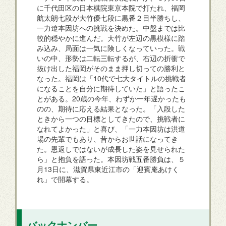
に千代田区の日本棋院東京本院で打たれ、福岡
航太朗七段が大竹優七段に黒番２目半勝ちし、
一力遼本因坊への挑戦を決めた。中盤までは比
較的穏やかに進んだ。大竹が左辺の黒模様に踏
み込み、局面は一気に険しくなっていった。戦
いの中、形勢は二転三転するが、右辺の折衝で
抜け出した福岡がそのまま押し切っての勝利と
なった。福岡は「10代で七大タイトルの挑戦者
になることを自分に期待していた」と語ったこ
とがある。20歳の今年、わずか一年遅かったも
のの、期待に応える結果となった。「入段した
ときから一つの目標としてきたので、挑戦者に
なれてよかった」と喜び、「一力本因坊は洪道
場の先輩でもあり、昔からお世話になってき
た。恩返しではないが成長した姿を見せられた
ら」と抱負を語った。本因坊戦五番勝負は、５
月13日に、滋賀県東近江市の「迎賓庵あけく
れ」で開幕する。
バックナンバー