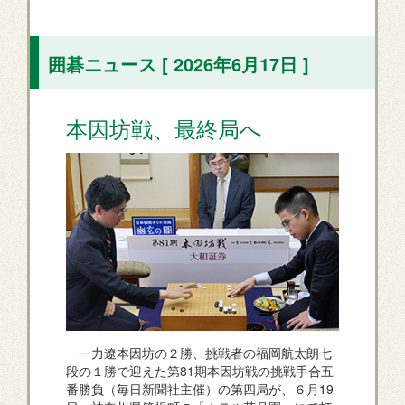
囲碁ニュース [ 2026年6月17日 ]
本因坊戦、最終局へ
一力遼本因坊の２勝、挑戦者の福岡航太朗七
段の１勝で迎えた第81期本因坊戦の挑戦手合五
番勝負（毎日新聞社主催）の第四局が、６月19