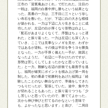
江市の「迎賓庵あけくれ」で打たれた。注目の
一戦は、福岡の白番中押し勝ちという結果とな
った。黒番の一力は、三手目に三々という珍し
い布石を敷いた。だが、下辺に白の大きな模様
が築かれる。一力は下辺に入り生きることに成
功したが、左辺の白が厚くなり形勢は白よし。
「配石があまりよくなくて、序盤はちょっと遅
れた」と振り返った。一力は左辺にも深く入っ
ていき、ここでは見事なシノギを見せ、わずか
ではあるが逆転。その後は半目を争うヨセ勝負
となった。一力が手厚く備えた一手が、敗因と
なったようだ。「右辺に一手かけたのですが、
形勢は苦しくしてしまったかなと思っていまし
た」と一力。難解な右辺の折衝でも最善手を逃
し、福岡が確実にポイントを積み上げ第一局を
制した。初の番碁で初勝利をあげた福岡は「経
験したことのない舞台なので、準備をしてきた
つもりだったが、緊張していた。途中、集中力
が切れることもあった」と振り返りつつも「少
し苦しいと思っていたので、勝ててよかった。
次から伸び伸びと打てるのかなという意味で
も、よかったなと思います」と喜び、「二局目