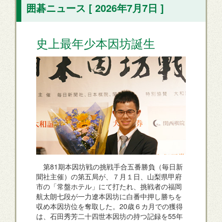
囲碁ニュース [ 2026年7月7日 ]
史上最年少本因坊誕生
第81期本因坊戦の挑戦手合五番勝負（毎日新
聞社主催）の第五局が、７月１日、山梨県甲府
市の「常盤ホテル」にて打たれ、挑戦者の福岡
航太朗七段が一力遼本因坊に白番中押し勝ちを
収め本因坊位を奪取した。20歳６カ月での獲得
は、石田秀芳二十四世本因坊の持つ記録を55年