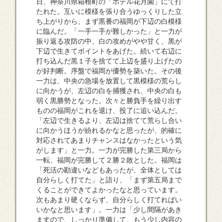
日、神奈川県箱根町の「ホテル花月園」にて打
たれた。互いに模様を張り合うゆっくりした立
ち上がりから、まず黒番の福岡が下辺の白模様
に臨んだ。「一手一手が難しかった」と一力が
振り返る攻防の中、白の攻めがやや甘く、黒が
下辺で生きてポイントをあげた。続いて右辺に
打ち込んだ黒１子を捨てて上辺を盛り上げたの
が好判断。序盤で福岡が優勢を築いた。その後
一力は、中央の急場を放置して黒模様の荒らし
に向かうが、左辺の白を捕獲され、中央の白も
弱く黒勝勢となった。次々と勝負手を繰り出す
ものの福岡がこれを退け、投了に追い込んだ。
「左辺で生きるより、左辺は捨てて荒らし合い
に向かうほうが紛れるかなと思ったが、的確に
対応されてあまりチャンスはなかったという気
がします」と一力。一力が完勝した第三局から
一転、福岡が完勝して２勝２敗とした。福岡は
「死活の勘違いなどもあったが、全体としては
自分らしく打てた」と語り、「まず第五局まで
くることができてよかったなと思っています。
次もあまり硬くならず、自分らしく打てればい
いかなと思います」。一力は「少し間隔があき
ますので、しっかり準備して、もう少し内容の