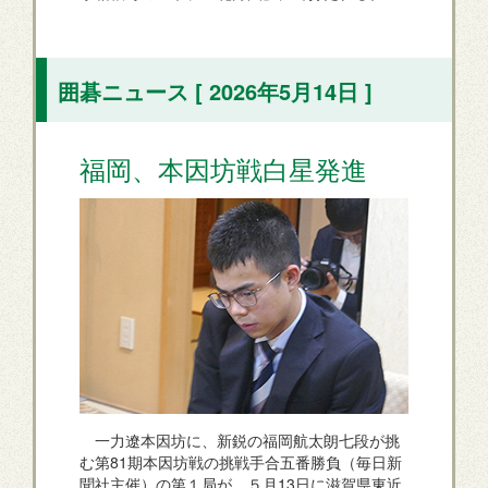
囲碁ニュース [ 2026年5月14日 ]
福岡、本因坊戦白星発進
一力遼本因坊に、新鋭の福岡航太朗七段が挑
む第81期本因坊戦の挑戦手合五番勝負（毎日新
聞社主催）の第１局が、５月13日に滋賀県東近