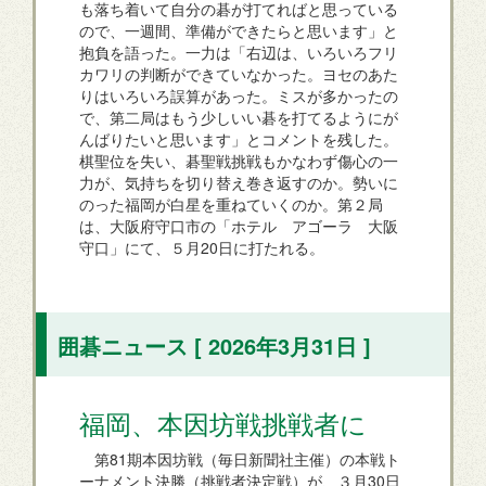
も落ち着いて自分の碁が打てればと思っている
ので、一週間、準備ができたらと思います」と
抱負を語った。一力は「右辺は、いろいろフリ
カワリの判断ができていなかった。ヨセのあた
りはいろいろ誤算があった。ミスが多かったの
で、第二局はもう少しいい碁を打てるようにが
んばりたいと思います」とコメントを残した。
棋聖位を失い、碁聖戦挑戦もかなわず傷心の一
力が、気持ちを切り替え巻き返すのか。勢いに
のった福岡が白星を重ねていくのか。第２局
は、大阪府守口市の「ホテル アゴーラ 大阪
守口」にて、５月20日に打たれる。
囲碁ニュース [ 2026年3月31日 ]
福岡、本因坊戦挑戦者に
第81期本因坊戦（毎日新聞社主催）の本戦ト
ーナメント決勝（挑戦者決定戦）が、３月30日