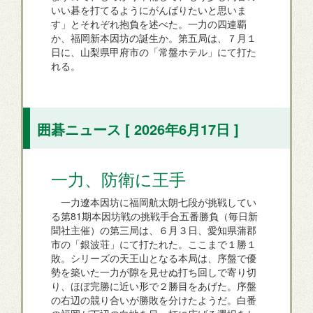
いい碁を打てるようにがんばりたいと思いま
す」とそれぞれ抱負を述べた。一力の四連覇
か、福岡新本因坊の誕生か。第五局は、７月１
日に、山梨県甲府市の「常盤ホテル」にて打た
れる。
囲碁ニュース [ 2026年6月17日 ]
一力、防衛に王手
一力遼本因坊に福岡航太朗七段が挑戦してい
る第81期本因坊戦の挑戦手合五番勝負（毎日新
聞社主催）の第三局は、６月３日、愛知県蒲郡
市の「銀波荘」にて打たれた。ここまで１勝１
敗。シリーズの天王山となる本局は、序盤で優
勢を築いた一力が隙を見せぬ打ち回しで寄り切
り、ほぼ完勝に近い形で２勝目をあげた。序盤
の右辺の競り合いが勝敗を分けたようだ。白番