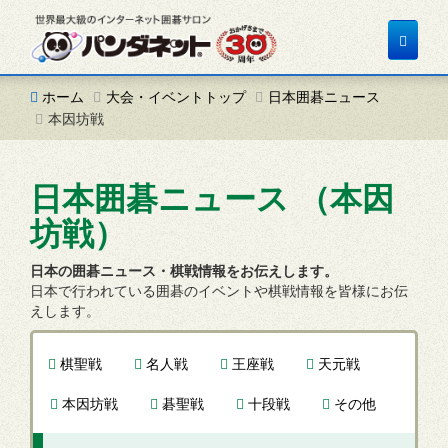
Toggle
navigat
ホーム
大会・イベントトップ
日本囲碁ニュース
本因坊戦
日本囲碁ニュース （本因
坊戦）
日本の囲碁ニュース・棋戦情報をお伝えします。
日本で行われている囲碁のイベントや棋戦情報を皆様にお伝
えします。
棋聖戦
名人戦
王座戦
天元戦
本因坊戦
碁聖戦
十段戦
その他