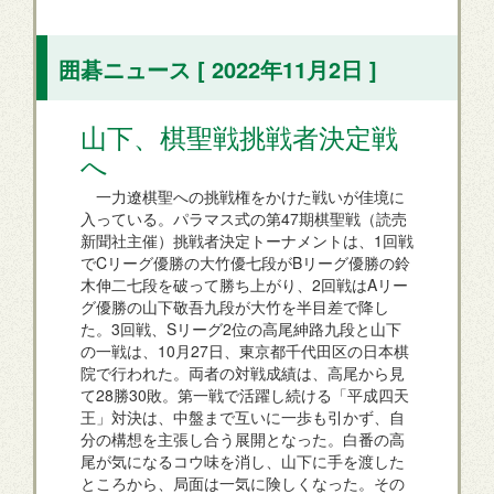
囲碁ニュース [ 2022年11月2日 ]
山下、棋聖戦挑戦者決定戦
へ
一力遼棋聖への挑戦権をかけた戦いが佳境に
入っている。パラマス式の第47期棋聖戦（読売
新聞社主催）挑戦者決定トーナメントは、1回戦
でCリーグ優勝の大竹優七段がBリーグ優勝の鈴
木伸二七段を破って勝ち上がり、2回戦はAリー
グ優勝の山下敬吾九段が大竹を半目差で降し
た。3回戦、Sリーグ2位の高尾紳路九段と山下
の一戦は、10月27日、東京都千代田区の日本棋
院で行われた。両者の対戦成績は、高尾から見
て28勝30敗。第一戦で活躍し続ける「平成四天
王」対決は、中盤まで互いに一歩も引かず、自
分の構想を主張し合う展開となった。白番の高
尾が気になるコウ味を消し、山下に手を渡した
ところから、局面は一気に険しくなった。その