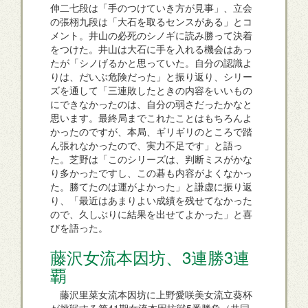
伸二七段は「手のつけていき方が見事」、立会
の張栩九段は「大石を取るセンスがある」とコ
メント。井山の必死のシノギに読み勝って決着
をつけた。井山は大石に手を入れる機会はあっ
たが「シノげるかと思っていた。自分の認識よ
りは、だいぶ危険だった」と振り返り、シリー
ズを通して「三連敗したときの内容をいいもの
にできなかったのは、自分の弱さだったかなと
思います。最終局までこれたことはもちろんよ
かったのですが、本局、ギリギリのところで踏
ん張れなかったので、実力不足です」と語っ
た。芝野は「このシリーズは、判断ミスがかな
り多かったですし、この碁も内容がよくなかっ
た。勝てたのは運がよかった」と謙虚に振り返
り、「最近はあまりよい成績を残せてなかった
ので、久しぶりに結果を出せてよかった」と喜
びを語った。
藤沢女流本因坊、3連勝3連
覇
藤沢里菜女流本因坊に上野愛咲美女流立葵杯
が挑戦する第41期女流本因坊戦5番勝負（共同