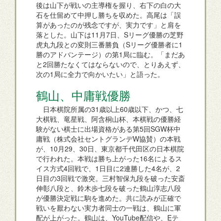
後は山下が戦いの主導権を握り、右下の白の大
石を仕留めて中押し勝ちを収めた。高尾は「誤
算があったのが残念ですが、実力です」と肩を
落とした。山下は11月7日、Sリーグ優勝の芝野
虎丸九段との変則三番勝負（Sリーグ優勝者に1
勝のアドバンテージ）の第1局に臨む。「まだあ
と2回勝たなくてはならないので、とりあえず、
次の1局に全力で向かいたい」と語った。
鶴山、中庸戦優勝
日本棋院所属の31歳以上60歳以下、かつ、七
大棋戦、竜星戦、阿含桐山杯、本棋戦の優勝経
験がない棋士に出場資格がある第5回SGW杯中
庸戦（株式会社セントグランデW協賛）の本戦
が、10月29、30日、東京都千代田区の日本棋院
で行われた。本戦は勝ち上がった16名によるス
イス方式4回戦で、1日目に2連勝した4名が、2
日目の3回戦で激突。三村智保九段を破った安斎
伸彰八段と、鈴木歩七段を破った鶴山淳志八段
が優勝決定戦に駒を進めた。共に読みが正確で
戦いを厭わない実力者同士の一戦は、鶴山に軍
配が上がった。鶴山は、YouTube配信や、Eテ