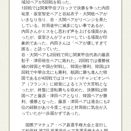
域32ペアが5回戦を戦った。
1回戦では関東甲信ブロックで決勝を争った内田
祐里・坂室智史ペアと谷結衣子・大関稔ペアが
いきなり当り、谷・大関ペアがリベンジを果た
している。対局途中に滅多にない事であるが、
内田さんがミスをし思わず声を上げる場面があ
ったが、坂室さんがフォローしている場面が印
象的であった。内田さんは「ペアが優しすぎて
困る」と語っていた。
谷・大関ペアも2回戦で同じ関東甲信代表の藤原
彰子・津田裕生ペアに敗れた。2回戦では優勝候
補の韓国と中国が対戦し、韓国が勝利。韓国は3
回戦で中華台北にも勝利。順調に勝ち進んだ韓
国であるが4回戦ではヨーロッパチャンピオンペ
ア（フランス）に錯覚によるミスで大苦戦とな
ったが、終盤に逆転勝ちを収めた。決勝戦は韓
国ペアと藤原・津田ペアとなり、韓国ペアが勝
利、優勝となった。藤原・津田ペアは過去にも2
位の経験があり今度こそはと対局前に気合が入
っていたが一歩届かずであった。
国際アマチュア・ペア碁選手権大会と並行し
て松田杯 第7回 世界学生ペア碁選手権大会も開