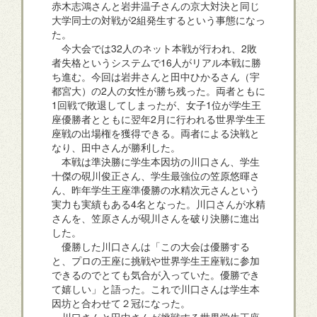
赤木志鴻さんと岩井温子さんの京大対決と同じ
大学同士の対戦が2組発生するという事態になっ
た。
今大会では32人のネット本戦が行われ、2敗
者失格というシステムで16人がリアル本戦に勝
ち進む。今回は岩井さんと田中ひかるさん（宇
都宮大）の2人の女性が勝ち残った。両者ともに
1回戦で敗退してしまったが、女子1位が学生王
座優勝者とともに翌年2月に行われる世界学生王
座戦の出場権を獲得できる。両者による決戦と
なり、田中さんが勝利した。
本戦は準決勝に学生本因坊の川口さん、学生
十傑の硯川俊正さん、学生最強位の笠原悠暉さ
ん、昨年学生王座準優勝の水精次元さんという
実力も実績もある4名となった。川口さんが水精
さんを、笠原さんが硯川さんを破り決勝に進出
した。
優勝した川口さんは「この大会は優勝する
と、プロの王座に挑戦や世界学生王座戦に参加
できるのでとても気合が入っていた。優勝でき
て嬉しい」と語った。これで川口さんは学生本
因坊と合わせて２冠になった。