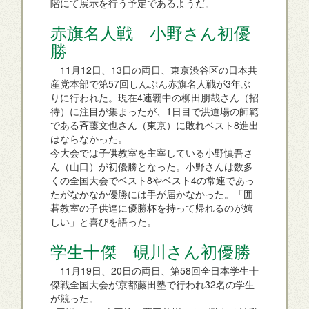
階にて展示を行う予定であるようだ。
赤旗名人戦 小野さん初優
勝
11月12日、13日の両日、東京渋谷区の日本共
産党本部で第57回しんぶん赤旗名人戦が3年ぶ
りに行われた。現在4連覇中の柳田朋哉さん（招
待）に注目が集まったが、1日目で洪道場の師範
である斉藤文也さん（東京）に敗れベスト8進出
はならなかった。
今大会では子供教室を主宰している小野慎吾さ
ん（山口）が初優勝となった。小野さんは数多
くの全国大会でベスト8やベスト4の常連であっ
たがなかなか優勝には手が届かなかった。「囲
碁教室の子供達に優勝杯を持って帰れるのが嬉
しい」と喜びを語った。
学生十傑 硯川さん初優勝
11月19日、20日の両日、第58回全日本学生十
傑戦全国大会が京都藤田塾で行われ32名の学生
が競った。