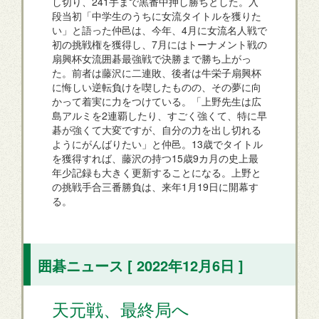
し切り、241手まで黒番中押し勝ちとした。入
段当初「中学生のうちに女流タイトルを獲りた
い」と語った仲邑は、今年、4月に女流名人戦で
初の挑戦権を獲得し、7月にはトーナメント戦の
扇興杯女流囲碁最強戦で決勝まで勝ち上がっ
た。前者は藤沢に二連敗、後者は牛栄子扇興杯
に悔しい逆転負けを喫したものの、その夢に向
かって着実に力をつけている。「上野先生は広
島アルミを2連覇したり、すごく強くて、特に早
碁が強くて大変ですが、自分の力を出し切れる
ようにがんばりたい」と仲邑。13歳でタイトル
を獲得すれば、藤沢の持つ15歳9カ月の史上最
年少記録も大きく更新することになる。上野と
の挑戦手合三番勝負は、来年1月19日に開幕す
る。
囲碁ニュース [ 2022年12月6日 ]
天元戦、最終局へ