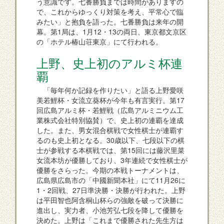
う意識です。七番勝負までは時間がありますの
で、これからゆっくり対策を考え、平常心で臨
みたい」と抱負を語った。七番勝負は来年の開
幕。第1局は、1月12・13の両日、東京都文京区
の「ホテル椿山荘東京」にて行われる。
上野、史上初のアルミ杯連
覇
「毎年何か記録を作りたい」と語る上野愛咲
美若鯉杯・女流立葵杯が今年も有言実行。第17
回広島アルミ杯・若鯉戦（広島アルミニウム工
業株式会社特別協賛）で、史上初の連覇を達成
した。また、男女混合棋戦で女性棋士が連覇す
るのも史上初となる。30歳以下、七段以下の棋
士が参戦する本棋戦では、第15回には藤沢里菜
女流本坊が優勝しており、3年連続で女性棋士が
優勝をさらった。今期の本戦トーナメントは、
広島県広島市の「中國新聞本社」にて11月26に
1・2回戦、27日準決勝・決勝が行われた。上野
は平田智也阿含桐山杯らの強敵を破って決勝に
進出し、実力者、小池芳弘七段を降して優勝を
決めた。上野は「これまで優勝された先生方は