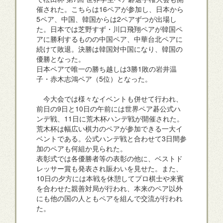
催された。こちらは16ペアが参加し、日本から
5ペア、中国、韓国からは2ペアずつが出場し
た。日本では芝野すず・川口飛翔ペアが韓国ペ
アに勝利するものの中国ペア、中華台北ペアに
続けて敗退。決勝は韓国対中国になり、韓国の
優勝となった。
日本ペアで唯一の勝ち越しは3勝1敗の岩井温
子・赤木志鴻ペア（5位）となった。
今大会では様々なイベントも併せて行われ、
前日の9日と10日の午前には世界ペア碁公式ハ
ンデ戦、11日に荒木杯ハンデ戦が開催された。
荒木杯は幅広い棋力のペアが参加できる一大イ
ベントである。公式ハンデ戦と合わせて3日間参
加のペアも何組か見られた。
表彰式では各優勝者等の表彰の他に、ベストド
レッサー賞も発表され賑わいを見せた。また、
10日の夕方には本戦を休憩してプロ棋士や来賓
を合わせた親善対局が行われ、本来のペア以外
にも他の国の人ともペアを組んで交流が行われ
た。