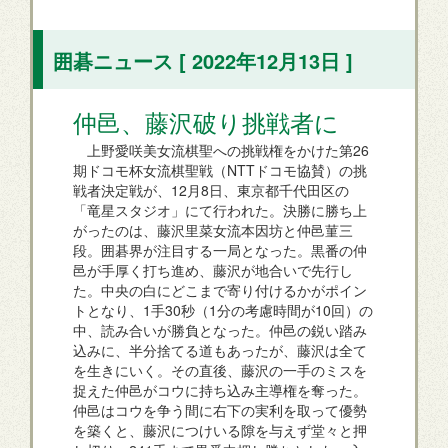
囲碁ニュース [ 2022年12月13日 ]
仲邑、藤沢破り挑戦者に
上野愛咲美女流棋聖への挑戦権をかけた第26
期ドコモ杯女流棋聖戦（NTTドコモ協賛）の挑
戦者決定戦が、12月8日、東京都千代田区の
「竜星スタジオ」にて行われた。決勝に勝ち上
がったのは、藤沢里菜女流本因坊と仲邑菫三
段。囲碁界が注目する一局となった。黒番の仲
邑が手厚く打ち進め、藤沢が地合いで先行し
た。中央の白にどこまで寄り付けるかがポイン
トとなり、1手30秒（1分の考慮時間が10回）の
中、読み合いが勝負となった。仲邑の鋭い踏み
込みに、半分捨てる道もあったが、藤沢は全て
を生きにいく。その直後、藤沢の一手のミスを
捉えた仲邑がコウに持ち込み主導権を奪った。
仲邑はコウを争う間に右下の実利を取って優勢
を築くと、藤沢につけいる隙を与えず堂々と押