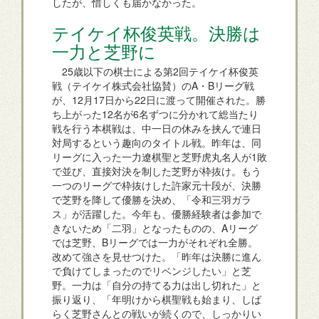
したが、惜しくも届かなかった。
テイケイ杯俊英戦。決勝は
一力と芝野に
25歳以下の棋士による第2回テイケイ杯俊英
戦（テイケイ株式会社協賛）のA・Bリーグ戦
が、12月17日から22日に渡って開催された。勝
ち上がった12名が6名ずつに分かれて総当たり
戦を行う本棋戦は、中一日の休みを挟んで連日
対局するという趣向のタイトル戦。昨年は、同
リーグに入った一力遼棋聖と芝野虎丸名人が1敗
で並び、直接対決を制した芝野が枠抜け。もう
一つのリーグで枠抜けした許家元十段が、決勝
で芝野を降して優勝を決め、「令和三羽ガラ
ス」が活躍した。今年も、優勝経験者は参加で
きないため「二羽」となったものの、Aリーグ
では芝野、Bリーグでは一力がそれぞれ全勝。
改めて強さを見せつけた。「昨年は決勝に進ん
で負けてしまったのでリベンジしたい」と芝
野。一力は「自分の持てる力は出し切れた」と
振り返り、「年明けから棋聖戦も始まり、しば
らく芝野さんとの戦いが続くので、しっかりい