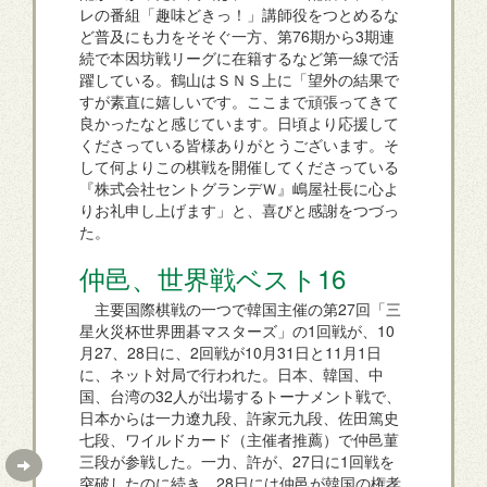
レの番組「趣味どきっ！」講師役をつとめるな
ど普及にも力をそそぐ一方、第76期から3期連
続で本因坊戦リーグに在籍するなど第一線で活
躍している。鶴山はＳＮＳ上に「望外の結果で
すが素直に嬉しいです。ここまで頑張ってきて
良かったなと感じています。日頃より応援して
くださっている皆様ありがとうございます。そ
して何よりこの棋戦を開催してくださっている
『株式会社セントグランデＷ』嶋屋社長に心よ
りお礼申し上げます」と、喜びと感謝をつづっ
た。
仲邑、世界戦ベスト16
主要国際棋戦の一つで韓国主催の第27回「三
星火災杯世界囲碁マスターズ」の1回戦が、10
月27、28日に、2回戦が10月31日と11月1日
に、ネット対局で行われた。日本、韓国、中
国、台湾の32人が出場するトーナメント戦で、
日本からは一力遼九段、許家元九段、佐田篤史
七段、ワイルドカード（主催者推薦）で仲邑菫
三段が参戦した。一力、許が、27日に1回戦を
突破したのに続き、28日には仲邑が韓国の権孝