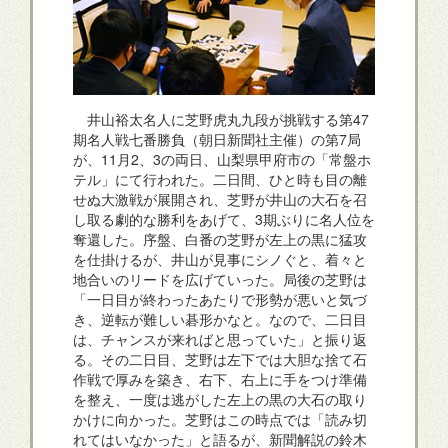
井山裕太名人に芝野虎丸九段が挑戦する第47
期名人戦七番勝負（朝日新聞社主催）の第7局
が、11月2、3の両日、山梨県甲府市の「常盤ホ
テル」にて行われた。二日間、ひと時も目の離
せぬ大激戦が展開され、芝野が井山の大石を召
し取る劇的な勝利をあげて、3期ぶりに名人位を
奪還した。序盤、白番の芝野が左上の黒に猛攻
を仕掛けるが、井山が見事にシノぐと、着々と
地合いのリードを広げていった。局後の芝野は
「一日目が終わったあたりで形勢が悪いと気づ
き、逆転が難しい碁形かなと。なので、二日目
は、チャンスが来ればと思っていた」と振り返
る。その二日目、芝野は左下では大胆な捨て石
作戦で厚みを築き、右下、右上に手をつけ準備
を整え、一度は逃がした左上の黒の大石の取り
かけに向かった。芝野はこの時点では「読み切
れてはいなかった」と語るが、新聞解説の鈴木