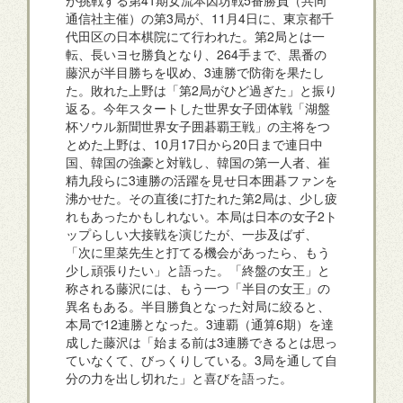
通信社主催）の第3局が、11月4日に、東京都千
代田区の日本棋院にて行われた。第2局とは一
転、長いヨセ勝負となり、264手まで、黒番の
藤沢が半目勝ちを収め、3連勝で防衛を果たし
た。敗れた上野は「第2局がひど過ぎた」と振り
返る。今年スタートした世界女子団体戦「湖盤
杯ソウル新聞世界女子囲碁覇王戦」の主将をつ
とめた上野は、10月17日から20日まで連日中
国、韓国の強豪と対戦し、韓国の第一人者、崔
精九段らに3連勝の活躍を見せ日本囲碁ファンを
沸かせた。その直後に打たれた第2局は、少し疲
れもあったかもしれない。本局は日本の女子2ト
ップらしい大接戦を演じたが、一歩及ばず、
「次に里菜先生と打てる機会があったら、もう
少し頑張りたい」と語った。「終盤の女王」と
称される藤沢には、もう一つ「半目の女王」の
異名もある。半目勝負となった対局に絞ると、
本局で12連勝となった。3連覇（通算6期）を達
成した藤沢は「始まる前は3連勝できるとは思っ
ていなくて、びっくりしている。3局を通して自
分の力を出し切れた」と喜びを語った。