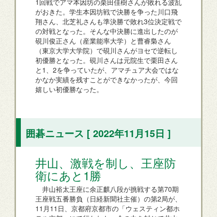
1回戦でアマ本因坊の栗田佳樹さんが敗れる波乱
がおきた。学生本因坊戦で決勝を争った川口飛
翔さん、北芝礼さんも準決勝で敗れ3位決定戦で
の対戦となった。そんな中決勝に進出したのが
硯川俊正さん（産業能率大学）と曹睿梟さん
（東京大学大学院）で硯川さんがヨセで逆転し
初優勝となった。硯川さんは元院生で栗田さん
と1、2を争っていたが、アマチュア大会ではな
かなか実績を残すことができなかったが、今回
嬉しい初優勝なった。
囲碁ニュース [ 2022年11月15日 ]
井山、激戦を制し、王座防
衛にあと1勝
井山裕太王座に余正麒八段が挑戦する第70期
王座戦五番勝負（日経新聞社主催）の第2局が、
11月11日、京都府京都市の「ウェスティン都ホ