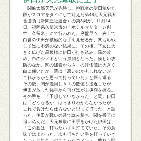
関航太郎天元が先勝し、挑戦者の伊田篤史九
段がスコアをタイにして迎えた第48期天元戦五
番勝負（新聞三社連合）の第3局が、11月14
日、福岡県久留米市の「ホテルマリターレ創
世 久留米」にて行われた。序盤早々、右上で
白番の伊田が積極的な手を見せるが、関も応戦
して黒に不満のない結果に。その後、下辺に大
きく広げた黒模様に伊田が打ち込み、黒の攻
め、白のシノギという展開となった。険しい攻
防のなか、関の緩着からＡＩの評価値は大きく
白に傾いたが、関は「悪いのかもしれないが、
これからかと思って打っていた」と振り返る。
その後、関が挽回しＡＩの数値も接近したが、
伊田が放った強手から再び黒が主導権を握る。
その手を、「予想していなかった」と関。伊田
は「どうなるか、はっきりわからなかったが、
これで負けたら仕方ないと思って打った」と語
った。伊田が戦いの碁で読み勝ち、関を投了に
追い込んだ。天元奪取に王手をかけた伊田は、
「この碁は、打ちたい手を打てていた。その意
味ではよかった。次も打ちたい手を打っていき
たい」と気合いのこもったコメント。敗れた関