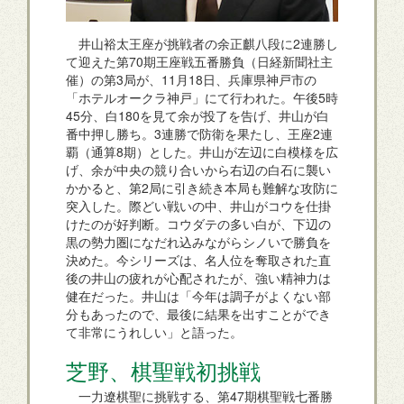
井山裕太王座が挑戦者の余正麒八段に2連勝し
て迎えた第70期王座戦五番勝負（日経新聞社主
催）の第3局が、11月18日、兵庫県神戸市の
「ホテルオークラ神戸」にて行われた。午後5時
45分、白180を見て余が投了を告げ、井山が白
番中押し勝ち。3連勝で防衛を果たし、王座2連
覇（通算8期）とした。井山が左辺に白模様を広
げ、余が中央の競り合いから右辺の白石に襲い
かかると、第2局に引き続き本局も難解な攻防に
突入した。際どい戦いの中、井山がコウを仕掛
けたのが好判断。コウダテの多い白が、下辺の
黒の勢力圏になだれ込みながらシノいで勝負を
決めた。今シリーズは、名人位を奪取された直
後の井山の疲れが心配されたが、強い精神力は
健在だった。井山は「今年は調子がよくない部
分もあったので、最後に結果を出すことができ
て非常にうれしい」と語った。
芝野、棋聖戦初挑戦
一力遼棋聖に挑戦する、第47期棋聖戦七番勝