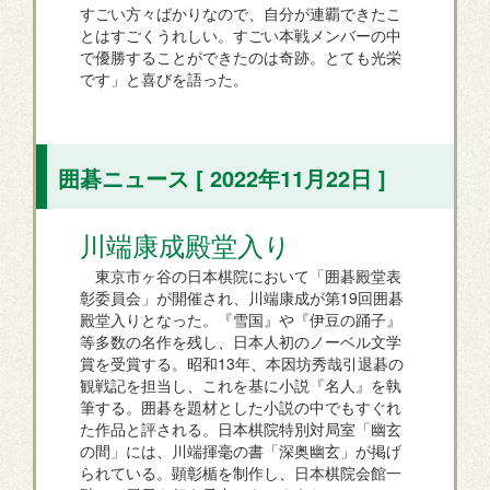
すごい方々ばかりなので、自分が連覇できたこ
とはすごくうれしい。すごい本戦メンバーの中
で優勝することができたのは奇跡。とても光栄
です」と喜びを語った。
囲碁ニュース [ 2022年11月22日 ]
川端康成殿堂入り
東京市ヶ谷の日本棋院において「囲碁殿堂表
彰委員会」が開催され、川端康成が第19回囲碁
殿堂入りとなった。『雪国』や『伊豆の踊子』
等多数の名作を残し、日本人初のノーベル文学
賞を受賞する。昭和13年、本因坊秀哉引退碁の
観戦記を担当し、これを基に小説『名人』を執
筆する。囲碁を題材とした小説の中でもすぐれ
た作品と評される。日本棋院特別対局室「幽玄
の間」には、川端揮毫の書「深奥幽玄」が掲げ
られている。顕彰楯を制作し、日本棋院会館一