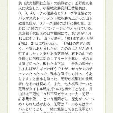
負（読売新聞社主催）の挑戦者が、芝野虎丸名
人に決定した。棋聖戦決勝変則三番勝負は、
C、B、Aリーグの優勝者とSリーグ準優勝者の
パラマス式トーナメント戦を勝ち上がった山下
敬吾九段が、Sリーグ優勝の芝野に挑む形。芝
野には1勝のアドバンテージが与えられている。
東京都千代田区の日本棋院にて、第1局が11月
18日に打たれ、山下が勝利。1勝1敗で迎えた第
2局は、21日に打たれた。「1局目の内容が悪
く、不安もありましたが、この碁はふだん通り
打てました」と振り返る芝野が、右下の山下の
仕掛けに的確に対応してリードを奪い、そのま
ま逃げ切った。敗れた山下は、「最近の調子か
らすればがんばったほうですが、せっかくのチ
ャンスだったので、残念な気持ちもけっこうあ
ります」と無念を語った。芝野が棋聖戦の挑戦
者になるのは初めて。また、七大棋戦で一力と
芝野がタイトル戦を打つのも初めてとなる。井
山裕太三冠対「令和三羽ガラス（一力・芝野・
許家元十段）」という構図から、歴史が1ページ
めくられた感がある。芝野は「一力さんはライ
バルというより、一緒に勉強してきた先輩とい