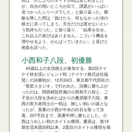
田は「久しぶりのタイトル戦は楽しめました
が、自分の弱いところが出て、課題がいっぱい
見つかったシリーズでした」と振り返った。難
敵を降した関は「負けたら、何もなかった頃の
棋士に戻ってしまう。天元だけは渡せないとい
う気持ちだった」と振り返り、「結果を出せ、
これ以上の喜びはありません。こういう機会を
増やせるよう、がんばっていきたい」と喜びと
抱負を語った。
小西和子八段、初優勝
45歳以上の女流棋士が参加する、第2回テイ
ケイ杯女流レジェンド戦（テイケイ株式会社協
賛）の決勝戦が、12月24日、東京都千代田区の
「竜星スタジオ」で行われた。決勝に勝ち上が
ったのは、関西棋院所属の小西和子八段と、ご
子息が入段を決めたばかりの桑原陽子六段。東
西の実力者同士の一戦は、険しい戦いの碁とな
ったが、黒番の小西が中央の白石を取って決
着。207手目まで、黒番中押し勝ちとした。小
西はうれしい初のタイトル獲得。桑原は、第19
期女流本因坊戦以来、2度目のタイトル獲得を期