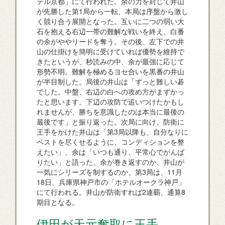
テル京都」にて行われた。余の力を封じて井山
が先勝した第1局から一転、本局は序盤から激し
く競り合う展開となった。互いに二つの弱い大
石を抱える右辺一帯の難解な戦いを終え、白番
の余がややリードを奪う。その後、左下での井
山の仕掛けを簡明に受けていれば優勢を維持で
きたというが、秒読みの中、余が最強に応じて
形勢不明。難解を極めるヨセ合いを黒番の井山
が半目制した。局後の井山は「ずっと難しい碁
でした。中盤、右辺の白への攻め方がまずかっ
たと思います。下辺の攻防で追いつけたかもし
れませんが、勝ちを意識したのは本当に最後の
最後です」と振り返った。次局に向け、防衛に
王手をかけた井山は「第3局以降も、自分なりに
ベストを尽くせるように、コンディションを整
えたい」、余は「いつも通り、平常心でがんば
りたい」と語った。余が巻き返すのか、井山が
一気にシリーズを制するのか、第3局は、11月
18日、兵庫県神戸市の「ホテルオークラ神戸」
にて行われる。井山が防衛すれば2連覇、通算8
期目となる。
伊田が天元奪取に王手