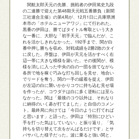
関航太郎天元の先勝、挑戦者の伊田篤史九段
の二連勝で迎えた第48期天元戦五番勝負（新聞
三社連合主催）の第4局が、12月1日に兵庫県洲
本市の「ホテルニューアワジ」にて行われた。
黒番の伊田は、勝てばタイトル奪取という大き
な一番に、大胆な「初手天元」で臨んだが、こ
れを活かしきれなかった。192手まで、関が白
番中押し勝ちを収め、対戦成績を2勝2敗のタイ
に戻した。序盤は、伊田が天元を活かすべく右
辺一帯に大きな模様を築いた。その後関が、模
様を消しに入った中央の白の一団を捨てながら
各所で地を稼ぐ巧みな打ち回しを見せ、地合い
でリードを奪う。関の一手の緩着を捉え、伊田
が左辺の白に襲いかかりコウに持ち込む見せ場
を作ったが、コウダテは白に多く逆転には至ら
なかった。関は「最後のコウ以外は、それなり
に納得のいく碁が打てました」と自信のコメン
ト。最終局に向けては「今日のように打てれば
と思います」と語った。伊田は「特別にひどい
手を打った気はしていない」と振り返り、「気
持ちを切り替えて次をがんばるだけです」とサ
バサバした様子だった。波に乗ると強い関と、