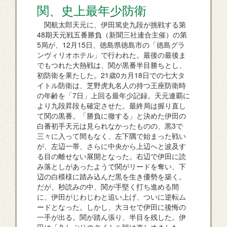
関、史上最年少防衛
関航太郎天元に、伊田篤史九段が挑戦する第
48期天元戦五番勝負（新聞三社連合主催）の第
5局が、12月15日、徳島県徳島市の「徳島グラ
ンヴィリオホテル」で行われた。最後の最後ま
でもつれた大熱戦は、関が黒番半目勝ちとし、
初防衛を果たした。21歳0カ月18日での七大タ
イトル防衛は、芝野虎丸名人の持つ王座防衛時
の年齢を「7日」上回る最年少記録。天元連覇に
より九段昇段も確定させた。最終局は握り直し
て関の黒番。「勝負に徹する」と決めた伊田の
白番初手天元は見られなかったものの、黒3で
三々に入って間もなく、左下隅で始まった戦い
が、左辺一帯、さらに中央から上辺へと波及す
る目の離せない展開となった。右辺で伊田に読
み落としがあったようで関がリードを奪い、下
辺の白模様に踏み込んだ黒を生き優勢を築く。
だが、秒読みの中、関が手堅く打ち進める間
に、伊田がじわじわと追い上げ、ついに逆転ム
ードとなった。しかし、大ヨセで伊田に後悔の
一手が出る。関が踏ん張り、半目を残した。伊